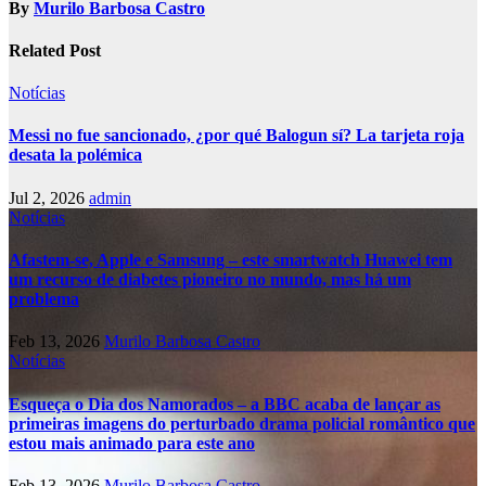
By
Murilo Barbosa Castro
Related Post
Notícias
Messi no fue sancionado, ¿por qué Balogun sí? La tarjeta roja
desata la polémica
Jul 2, 2026
admin
Notícias
Afastem-se, Apple e Samsung – este smartwatch Huawei tem
um recurso de diabetes pioneiro no mundo, mas há um
problema
Feb 13, 2026
Murilo Barbosa Castro
Notícias
Esqueça o Dia dos Namorados – a BBC acaba de lançar as
primeiras imagens do perturbado drama policial romântico que
estou mais animado para este ano
Feb 13, 2026
Murilo Barbosa Castro