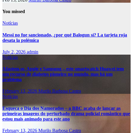
You missed
Notícias
Messi no fue sancionado, ¿por qué Balogun sí? La tarjeta roja
desata la polémica
July 2, 2026
admin
Notícias
Afastem-se, Apple e Samsung – este smartwatch Huawei tem
um recurso de diabetes pioneiro no mundo, mas há um
problema
February 13, 2026
Murilo Barbosa Castro
Notícias
Esqueça o Dia dos Namorados – a BBC acaba de lançar as
primeiras imagens do perturbado drama policial romântico que
estou mais animado para este ano
February 13, 2026
Murilo Barbosa Castro