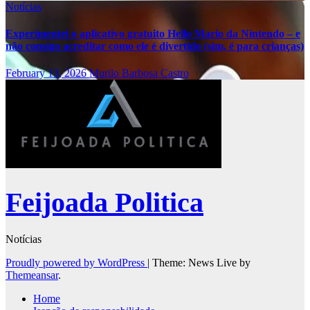
Notícias
Experimentei o aplicativo gratuito Hello Mario da Nintendo – e
não consigo acreditar como ele é divertido (sim, é para crianças)
February 13, 2026
Murilo Barbosa Castro
Feijoada Politica
Notícias
Proudly powered by WordPress
|
Theme: News Live by
Themeansar
.
Home