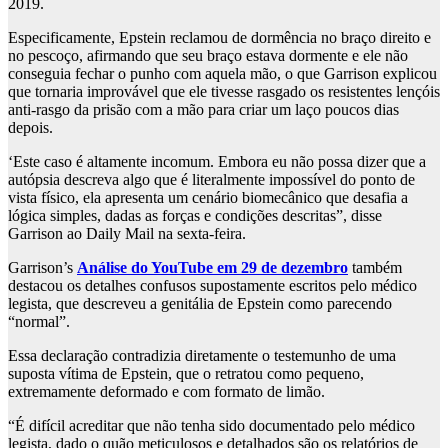
2019.
Especificamente, Epstein reclamou de dormência no braço direito e
no pescoço, afirmando que seu braço estava dormente e ele não
conseguia fechar o punho com aquela mão, o que Garrison explicou
que tornaria improvável que ele tivesse rasgado os resistentes lençóis
anti-rasgo da prisão com a mão para criar um laço poucos dias
depois.
‘Este caso é altamente incomum. Embora eu não possa dizer que a
autópsia descreva algo que é literalmente impossível do ponto de
vista físico, ela apresenta um cenário biomecânico que desafia a
lógica simples, dadas as forças e condições descritas”, disse
Garrison ao Daily Mail na sexta-feira.
Garrison’s
Análise do YouTube em 29 de dezembro
também
destacou os detalhes confusos supostamente escritos pelo médico
legista, que descreveu a genitália de Epstein como parecendo
“normal”.
Essa declaração contradizia diretamente o testemunho de uma
suposta vítima de Epstein, que o retratou como pequeno,
extremamente deformado e com formato de limão.
“É difícil acreditar que não tenha sido documentado pelo médico
legista, dado o quão meticulosos e detalhados são os relatórios de