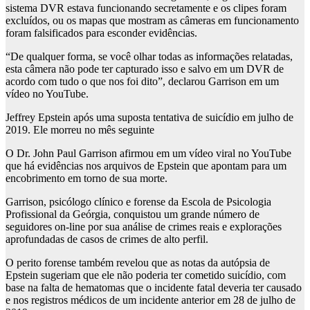
sistema DVR estava funcionando secretamente e os clipes foram
excluídos, ou os mapas que mostram as câmeras em funcionamento
foram falsificados para esconder evidências.
“De qualquer forma, se você olhar todas as informações relatadas,
esta câmera não pode ter capturado isso e salvo em um DVR de
acordo com tudo o que nos foi dito”, declarou Garrison em um
vídeo no YouTube.
Jeffrey Epstein após uma suposta tentativa de suicídio em julho de
2019. Ele morreu no mês seguinte
O Dr. John Paul Garrison afirmou em um vídeo viral no YouTube
que há evidências nos arquivos de Epstein que apontam para um
encobrimento em torno de sua morte.
Garrison, psicólogo clínico e forense da Escola de Psicologia
Profissional da Geórgia, conquistou um grande número de
seguidores on-line por sua análise de crimes reais e explorações
aprofundadas de casos de crimes de alto perfil.
O perito forense também revelou que as notas da autópsia de
Epstein sugeriam que ele não poderia ter cometido suicídio, com
base na falta de hematomas que o incidente fatal deveria ter causado
e nos registros médicos de um incidente anterior em 28 de julho de