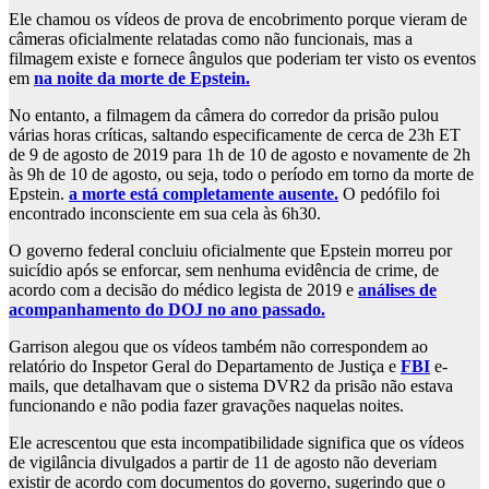
Ele chamou os vídeos de prova de encobrimento porque vieram de
câmeras oficialmente relatadas como não funcionais, mas a
filmagem existe e fornece ângulos que poderiam ter visto os eventos
em
na noite da morte de Epstein.
No entanto, a filmagem da câmera do corredor da prisão pulou
várias horas críticas, saltando especificamente de cerca de 23h ET
de 9 de agosto de 2019 para 1h de 10 de agosto e novamente de 2h
às 9h de 10 de agosto, ou seja, todo o período em torno da morte de
Epstein.
a morte está completamente ausente.
O pedófilo foi
encontrado inconsciente em sua cela às 6h30.
O governo federal concluiu oficialmente que Epstein morreu por
suicídio após se enforcar, sem nenhuma evidência de crime, de
acordo com a decisão do médico legista de 2019 e
análises de
acompanhamento do DOJ no ano passado.
Garrison alegou que os vídeos também não correspondem ao
relatório do Inspetor Geral do Departamento de Justiça e
FBI
e-
mails, que detalhavam que o sistema DVR2 da prisão não estava
funcionando e não podia fazer gravações naquelas noites.
Ele acrescentou que esta incompatibilidade significa que os vídeos
de vigilância divulgados a partir de 11 de agosto não deveriam
existir de acordo com documentos do governo, sugerindo que o