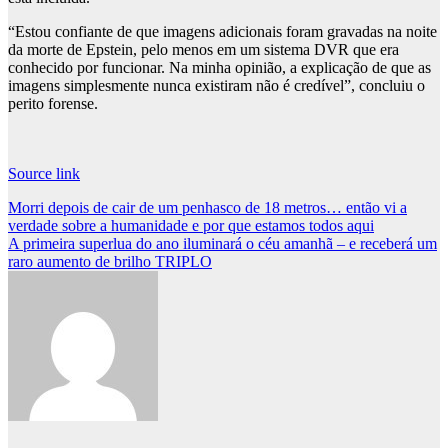
“Estou confiante de que imagens adicionais foram gravadas na noite
da morte de Epstein, pelo menos em um sistema DVR que era
conhecido por funcionar. Na minha opinião, a explicação de que as
imagens simplesmente nunca existiram não é credível”, concluiu o
perito forense.
Source link
Post
Morri depois de cair de um penhasco de 18 metros… então vi a
verdade sobre a humanidade e por que estamos todos aqui
navigation
A primeira superlua do ano iluminará o céu amanhã – e receberá um
raro aumento de brilho TRIPLO