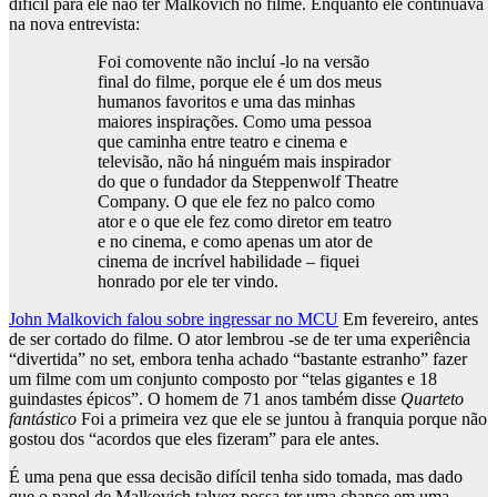
difícil para ele não ter Malkovich no filme. Enquanto ele continuava
na nova entrevista:
Foi comovente não incluí -lo na versão
final do filme, porque ele é um dos meus
humanos favoritos e uma das minhas
maiores inspirações. Como uma pessoa
que caminha entre teatro e cinema e
televisão, não há ninguém mais inspirador
do que o fundador da Steppenwolf Theatre
Company. O que ele fez no palco como
ator e o que ele fez como diretor em teatro
e no cinema, e como apenas um ator de
cinema de incrível habilidade – fiquei
honrado por ele ter vindo.
John Malkovich falou sobre ingressar no MCU
Em fevereiro, antes
de ser cortado do filme. O ator lembrou -se de ter uma experiência
“divertida” no set, embora tenha achado “bastante estranho” fazer
um filme com um conjunto composto por “telas gigantes e 18
guindastes épicos”. O homem de 71 anos também disse
Quarteto
fantástico
Foi a primeira vez que ele se juntou à franquia porque não
gostou dos “acordos que eles fizeram” para ele antes.
É uma pena que essa decisão difícil tenha sido tomada, mas dado
que o papel de Malkovich talvez possa ter uma chance em uma