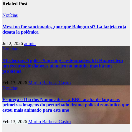
Related Post
Notícias
Messi no fue sancionado, ¿por qué Balogun sí? La tarjeta roja
desata la polémica
Jul 2, 2026
admin
Notícias
Afastem-se, Apple e Samsung – este smartwatch Huawei tem
um recurso de diabetes pioneiro no mundo, mas há um
problema
Feb 13, 2026
Murilo Barbosa Castro
Notícias
Esqueça o Dia dos Namorados – a BBC acaba de lançar as
primeiras imagens do perturbado drama policial romântico que
estou mais animado para este ano
Feb 13, 2026
Murilo Barbosa Castro