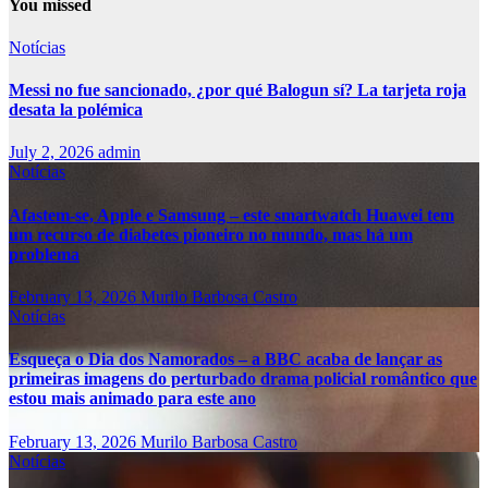
You missed
Notícias
Messi no fue sancionado, ¿por qué Balogun sí? La tarjeta roja
desata la polémica
July 2, 2026
admin
Notícias
Afastem-se, Apple e Samsung – este smartwatch Huawei tem
um recurso de diabetes pioneiro no mundo, mas há um
problema
February 13, 2026
Murilo Barbosa Castro
Notícias
Esqueça o Dia dos Namorados – a BBC acaba de lançar as
primeiras imagens do perturbado drama policial romântico que
estou mais animado para este ano
February 13, 2026
Murilo Barbosa Castro
Notícias