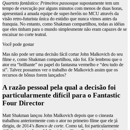
Quarteto fantástico: Primeiros passos
que supostamente tem um
tempo de execução por alguns minutos com menos de duas horas,
apresentará a amada equipe de super-heróis no MCU através da
visão retro-futurista única do estúdio que nunca vimos antes da
franquia. No entanto, como Shakman compartilhou, todas as idéias
que eles tinham para o mundo simplesmente não eram capazes de se
encaixar no corte teatral.
Você pode gostar
Mas não pode ser uma decisão fácil cortar John Malkovich do seu
filme e, como Shakman compartilhou, não foi. Ele lembrou que o
ator era “brilhante” no papel do fantasma vermelho e “deu tudo de
si”. Talvez possamos ver o trabalho de Malkovich assim que os
recursos de bônus forem lançados?
A razão pessoal pela qual a decisão foi
particularmente difícil para o Fantastic
Four Director
Matt Shakman lançou John Malkovich depois que o cineasta
trabalhou anteriormente com o ator no primeiro filme que ele já
dirigiu, de 2014’s
Banco de corte
. Como tal, foi particularmente