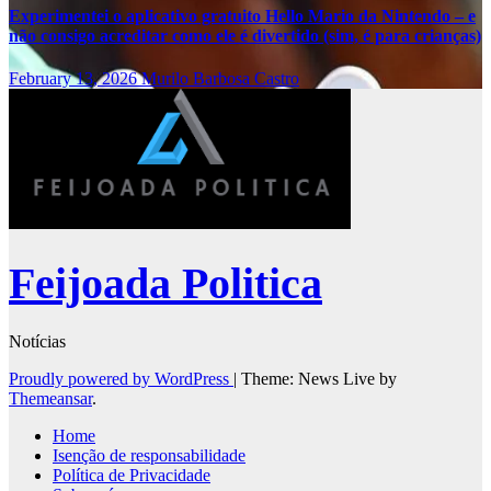
Experimentei o aplicativo gratuito Hello Mario da Nintendo – e
não consigo acreditar como ele é divertido (sim, é para crianças)
February 13, 2026
Murilo Barbosa Castro
Feijoada Politica
Notícias
Proudly powered by WordPress
|
Theme: News Live by
Themeansar
.
Home
Isenção de responsabilidade
Política de Privacidade