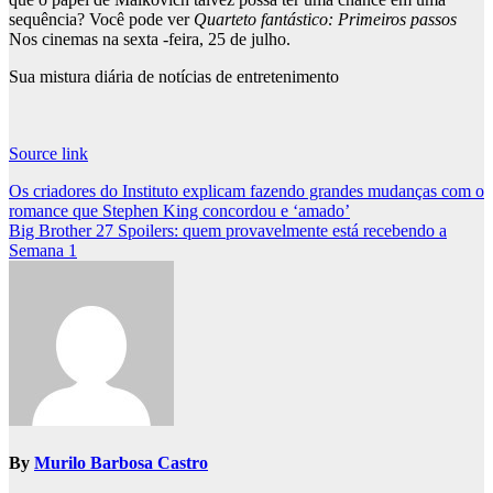
sequência? Você pode ver
Quarteto fantástico: Primeiros passos
Nos cinemas na sexta -feira, 25 de julho.
Sua mistura diária de notícias de entretenimento
Source link
Post
Os criadores do Instituto explicam fazendo grandes mudanças com o
romance que Stephen King concordou e ‘amado’
navigation
Big Brother 27 Spoilers: quem provavelmente está recebendo a
Semana 1
By
Murilo Barbosa Castro