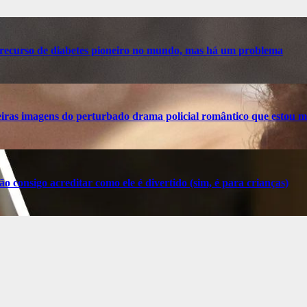
recurso de diabetes pioneiro no mundo, mas há um problema
ras imagens do perturbado drama policial romântico que estou m
o consigo acreditar como ele é divertido (sim, é para crianças)