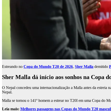
Estreando no
Copa do Mundo T20 de 2026
,
Sher Malla
demitido
P
Sher Malla dá início aos sonhos na Copa 
O Nepal concedeu uma internacionalização a Malla antes da estreia n
Nepal.
Malla se tornou o 141º homem a estrear no T20I em uma Copa do Mun
Leia mais:
Melhores passagens nas Copas do Mundo T20 masculinas