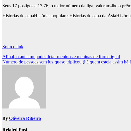
Seus 17 postigos a 13,76, o maior número da liga, valeram-lhe o prê
Histórias de capa
Histórias populares
Histórias de capa da Ásia
Históri
Source link
Post
Afinal, o autismo pode afetar meninos e meninas de forma igual
Número de pessoas sem luz quase triplicou (há quem esteja assim há 1
navigation
By
Oliveira Ribeiro
Related Post