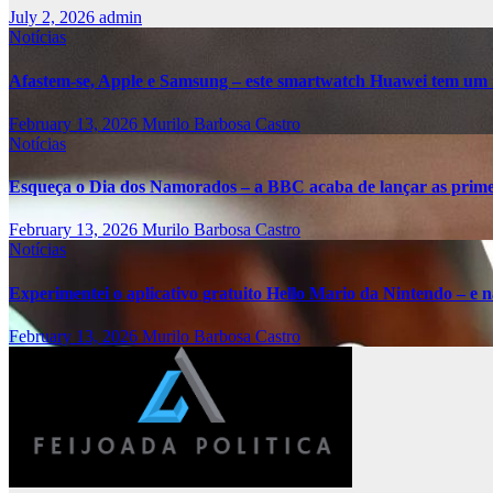
July 2, 2026
admin
Notícias
Afastem-se, Apple e Samsung – este smartwatch Huawei tem um 
February 13, 2026
Murilo Barbosa Castro
Notícias
Esqueça o Dia dos Namorados – a BBC acaba de lançar as primei
February 13, 2026
Murilo Barbosa Castro
Notícias
Experimentei o aplicativo gratuito Hello Mario da Nintendo – e nã
February 13, 2026
Murilo Barbosa Castro