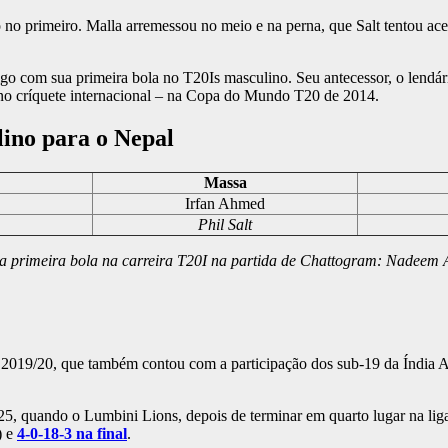
no primeiro. Malla arremessou no meio e na perna, que Salt tentou ace
igo com sua primeira bola no T20Is masculino. Seu antecessor, o lendá
o críquete internacional – na Copa do Mundo T20 de 2014.
ino para o Nepal
Massa
Irfan Ahmed
Phil Salt
sua primeira bola na carreira T20I na partida de Chattogram: Nade
2019/20, que também contou com a participação dos sub-19 da Índia A,
quando o Lumbini Lions, depois de terminar em quarto lugar na liga, ve
) e
4-0-18-3 na final
.