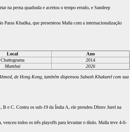
rtar na perna quadrada e acertou o tempo errado, e Sandeep
rio Paras Khadka, que presenteou Malla com a internacionalização
Local
Ano
Chattograma
2014
Mumbai
2026
em Ahmed, de Hong Kong, também dispensou Subash Khakurel com sua
 B e C. Contra os sub-19 da Índia A, ele prendeu Dhruv Jurel na
nceu todos os três playoffs para levantar o título. Malla teve 4-0-