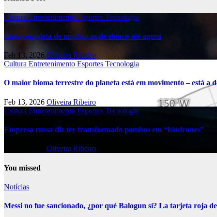
Cultura
Entretenimento
Esportes
Tecnologia
Lista completa de mudanças de elenco até agora
Feb 13, 2026
Oliveira Ribeiro
Cultura
Entretenimento
Esportes
Tecnologia
O maior bioma terrestre do planeta está em movimento – está a di
Feb 13, 2026
Oliveira Ribeiro
Cultura
Entretenimento
Esportes
Tecnologia
Empresa russa diz ter transformado pombos em “biodrones”
Feb 13, 2026
Oliveira Ribeiro
You missed
Notícias
Messi no fue sancionado, ¿por qué Balogun sí? La tarjeta roja de