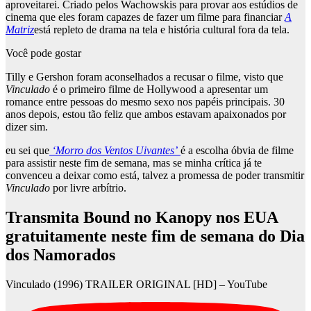
aproveitarei. Criado pelos Wachowskis para provar aos estúdios de
cinema que eles foram capazes de fazer um filme para financiar
A
Matriz
está repleto de drama na tela e história cultural fora da tela.
Você pode gostar
Tilly e Gershon foram aconselhados a recusar o filme, visto que
Vinculado
é o primeiro filme de Hollywood a apresentar um
romance entre pessoas do mesmo sexo nos papéis principais. 30
anos depois, estou tão feliz que ambos estavam apaixonados por
dizer sim.
eu sei que
‘Morro dos Ventos Uivantes’
é a escolha óbvia de filme
para assistir neste fim de semana, mas se minha crítica já te
convenceu a deixar como está, talvez a promessa de poder transmitir
Vinculado
por livre arbítrio.
Transmita Bound no Kanopy nos EUA
gratuitamente neste fim de semana do Dia
dos Namorados
Vinculado (1996) TRAILER ORIGINAL [HD] – YouTube