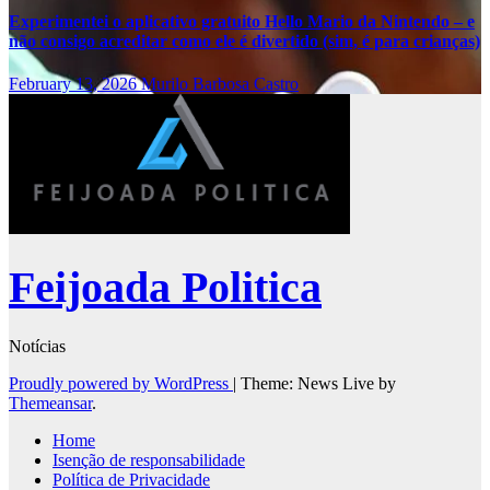
Experimentei o aplicativo gratuito Hello Mario da Nintendo – e
não consigo acreditar como ele é divertido (sim, é para crianças)
February 13, 2026
Murilo Barbosa Castro
Feijoada Politica
Notícias
Proudly powered by WordPress
|
Theme: News Live by
Themeansar
.
Home
Isenção de responsabilidade
Política de Privacidade