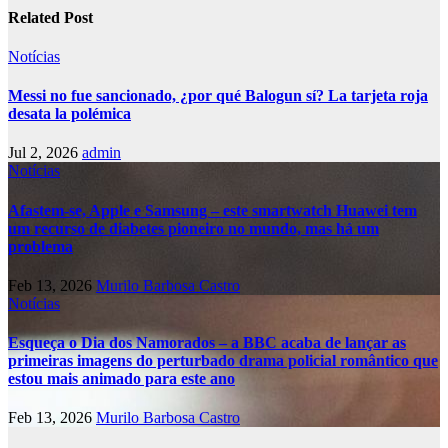
Related Post
Notícias
Messi no fue sancionado, ¿por qué Balogun sí? La tarjeta roja
desata la polémica
Jul 2, 2026
admin
Notícias
Afastem-se, Apple e Samsung – este smartwatch Huawei tem
um recurso de diabetes pioneiro no mundo, mas há um
problema
Feb 13, 2026
Murilo Barbosa Castro
Notícias
Esqueça o Dia dos Namorados – a BBC acaba de lançar as
primeiras imagens do perturbado drama policial romântico que
estou mais animado para este ano
Feb 13, 2026
Murilo Barbosa Castro