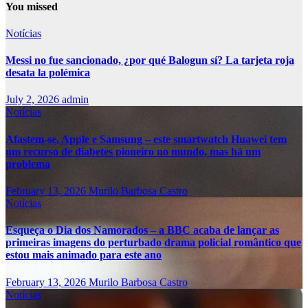
You missed
Notícias
Messi no fue sancionado, ¿por qué Balogun sí? La tarjeta roja
desata la polémica
July 2, 2026
admin
Notícias
Afastem-se, Apple e Samsung – este smartwatch Huawei tem
um recurso de diabetes pioneiro no mundo, mas há um
problema
February 13, 2026
Murilo Barbosa Castro
Notícias
Esqueça o Dia dos Namorados – a BBC acaba de lançar as
primeiras imagens do perturbado drama policial romântico que
estou mais animado para este ano
February 13, 2026
Murilo Barbosa Castro
Notícias