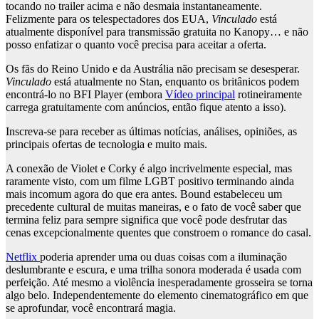
tocando no trailer acima e não desmaia instantaneamente.
Felizmente para os telespectadores dos EUA,
Vinculado
está
atualmente disponível para transmissão gratuita no Kanopy… e não
posso enfatizar o quanto você precisa para aceitar a oferta.
Os fãs do Reino Unido e da Austrália não precisam se desesperar.
Vinculado
está atualmente no Stan, enquanto os britânicos podem
encontrá-lo no BFI Player (embora
Vídeo principal
rotineiramente
carrega gratuitamente com anúncios, então fique atento a isso).
Inscreva-se para receber as últimas notícias, análises, opiniões, as
principais ofertas de tecnologia e muito mais.
A conexão de Violet e Corky é algo incrivelmente especial, mas
raramente visto, com um filme LGBT positivo terminando ainda
mais incomum agora do que era antes. Bound estabeleceu um
precedente cultural de muitas maneiras, e o fato de você saber que
termina feliz para sempre significa que você pode desfrutar das
cenas excepcionalmente quentes que constroem o romance do casal.
Netflix
poderia aprender uma ou duas coisas com a iluminação
deslumbrante e escura, e uma trilha sonora moderada é usada com
perfeição. Até mesmo a violência inesperadamente grosseira se torna
algo belo. Independentemente do elemento cinematográfico em que
se aprofundar, você encontrará magia.