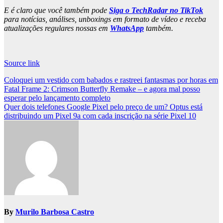
E é claro que você também pode
Siga o TechRadar no TikTok
para notícias, análises, unboxings em formato de vídeo e receba
atualizações regulares nossas em
WhatsApp
também.
Source link
Post
Coloquei um vestido com babados e rastreei fantasmas por horas em
Fatal Frame 2: Crimson Butterfly Remake – e agora mal posso
navigation
esperar pelo lançamento completo
Quer dois telefones Google Pixel pelo preço de um? Optus está
distribuindo um Pixel 9a com cada inscrição na série Pixel 10
By
Murilo Barbosa Castro