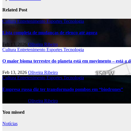
Related Post
Cultura
Entretenimento
Esportes
Tecnologia
Lista completa de mudanças de elenco até agora
Feb 13, 2026
Oliveira Ribeiro
Cultura
Entretenimento
Esportes
Tecnologia
O maior bioma terrestre do planeta está em movimento – está a di
Feb 13, 2026
Oliveira Ribeiro
Cultura
Entretenimento
Esportes
Tecnologia
Empresa russa diz ter transformado pombos em “biodrones”
Feb 13, 2026
Oliveira Ribeiro
You missed
Notícias