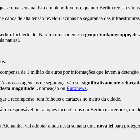
quase uma semana. Isto em pleno Inverno, quando Berlim regista várias
 cabos de alta tensão revelou lacunas na segurança das infraestruturas
Berlim-Lichterfelde. Não foi um acidente: o
grupo Vulkangruppe, de ac
ás natural.
.
ros
.
recompensa de 1 milhão de euros por informações que levem à detenção
“As nossas agências de segurança vão ser
significativamente reforça
desta magnitude”,
nomeação ou
Euronews
.
lgar a recompensa; terá folhetos e cartazes no metro da cidade.
 foi responsável por ataques incendiários em Berlim e arredores; um d
a Alemanha, vai adoptar ainda nesta semana uma
nova lei
para proteger 