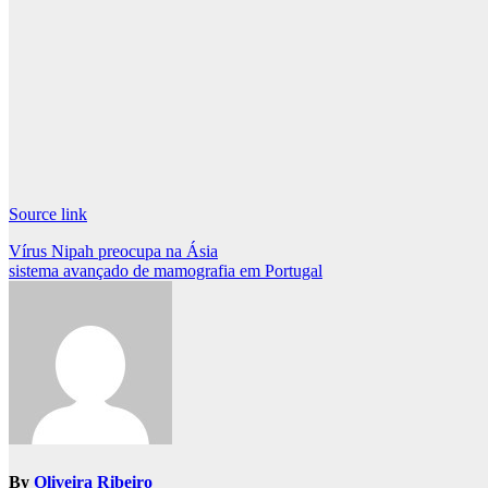
Source link
Post
Vírus Nipah preocupa na Ásia
sistema avançado de mamografia em Portugal
navigation
By
Oliveira Ribeiro