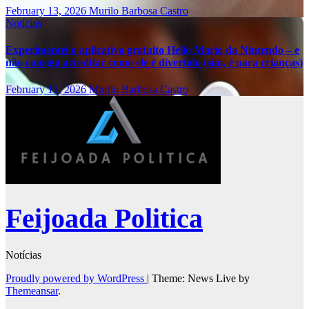
February 13, 2026
Murilo Barbosa Castro
Notícias
Experimentei o aplicativo gratuito Hello Mario da Nintendo – e
não consigo acreditar como ele é divertido (sim, é para crianças)
February 13, 2026
Murilo Barbosa Castro
Feijoada Politica
Notícias
Proudly powered by WordPress
|
Theme: News Live by
Themeansar
.