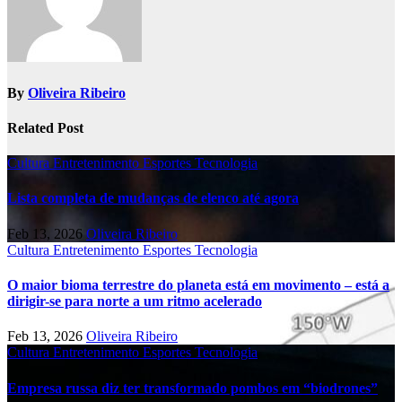
By
Oliveira Ribeiro
Related Post
Cultura
Entretenimento
Esportes
Tecnologia
Lista completa de mudanças de elenco até agora
Feb 13, 2026
Oliveira Ribeiro
Cultura
Entretenimento
Esportes
Tecnologia
O maior bioma terrestre do planeta está em movimento – está a
dirigir-se para norte a um ritmo acelerado
Feb 13, 2026
Oliveira Ribeiro
Cultura
Entretenimento
Esportes
Tecnologia
Empresa russa diz ter transformado pombos em “biodrones”