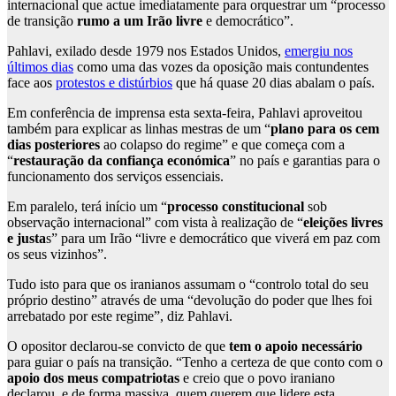
internacional que actue imediatamente para orquestrar um “processo
de transição
rumo a um Irão livre
e democrático”.
Pahlavi, exilado desde 1979 nos Estados Unidos,
emergiu nos
últimos dias
como uma das vozes da oposição mais contundentes
face aos
protestos e distúrbios
que há quase 20 dias abalam o país.
Em conferência de imprensa esta sexta-feira, Pahlavi aproveitou
também para explicar as linhas mestras de um “
plano para os cem
dias posteriores
ao colapso do regime” e que começa com a
“
restauração da confiança económica
” no país e garantias para o
funcionamento dos serviços essenciais.
Em paralelo, terá início um “
processo constitucional
sob
observação internacional” com vista à realização de “
eleições livres
e justa
s” para um Irão “livre e democrático que viverá em paz com
os seus vizinhos”.
Tudo isto para que os iranianos assumam o “controlo total do seu
próprio destino” através de uma “devolução do poder que lhes foi
arrebatado por este regime”, diz Pahlavi.
O opositor declarou-se convicto de que
tem o apoio necessário
para guiar o país na transição. “Tenho a certeza de que conto com o
apoio dos meus compatriotas
e creio que o povo iraniano
declarou, e de forma massiva, quem querem que lidere esta