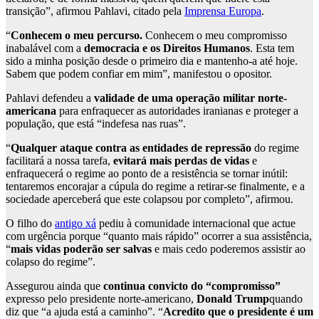
transição”, afirmou Pahlavi, citado pela
Imprensa Europa
.
“
Conhecem o meu percurso.
Conhecem o meu compromisso
inabalável com a
democracia e os Direitos Humanos
. Esta tem
sido a minha posição desde o primeiro dia e mantenho-a até hoje.
Sabem que podem confiar em mim”, manifestou o opositor.
Pahlavi defendeu a
validade de uma operação militar norte-
americana
para enfraquecer as autoridades iranianas e proteger a
população, que está “indefesa nas ruas”.
“
Qualquer ataque contra as entidades de repressão
do regime
facilitará a nossa tarefa,
evitará mais perdas de vidas
e
enfraquecerá o regime ao ponto de a resistência se tornar inútil:
tentaremos encorajar a cúpula do regime a retirar-se finalmente, e a
sociedade aperceberá que este colapsou por completo”, afirmou.
O filho do
antigo xá
pediu à comunidade internacional que actue
com urgência porque “quanto mais rápido” ocorrer a sua assistência,
“
mais vidas poderão ser salvas
e mais cedo poderemos assistir ao
colapso do regime”.
Assegurou ainda que
continua convicto do “compromisso”
expresso pelo presidente norte-americano,
Donald Trump
quando
diz que “a ajuda está a caminho”. “
Acredito que o presidente é um