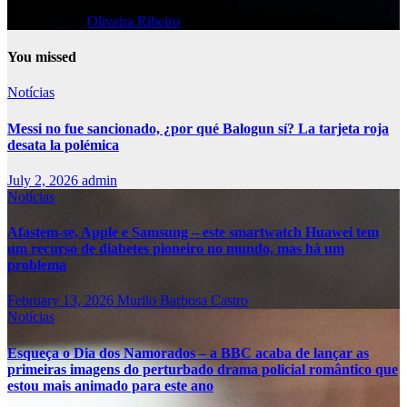
Feb 13, 2026
Oliveira Ribeiro
You missed
Notícias
Messi no fue sancionado, ¿por qué Balogun sí? La tarjeta roja
desata la polémica
July 2, 2026
admin
Notícias
Afastem-se, Apple e Samsung – este smartwatch Huawei tem
um recurso de diabetes pioneiro no mundo, mas há um
problema
February 13, 2026
Murilo Barbosa Castro
Notícias
Esqueça o Dia dos Namorados – a BBC acaba de lançar as
primeiras imagens do perturbado drama policial romântico que
estou mais animado para este ano