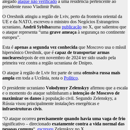
alegado
ataque não verificado
a uma residência pertencente ao
presidente russo Vladimir Putin.
O Oreshnik atingiu a região de Lviv, perto da fronteira oriental da
UE e da NATO, escreveu o ministro dos Negócios Estrangeiros
ucraniano,
Andrii Sybiha
numa
publicação
no X, que salientou que
o ataque representa “uma
grave ameaça
à segurança no continente
europeu”.
Esta é
apenas a segunda vez conhecida
que Moscovo usa o míssil
hipersónico Oreshnik, que é
capaz de transportar armas
nucleares
depois de em novembro de 2024 ter sido usado pela
primeira vez contra a região ucraniana de Dnipro.
O ataque à região de Lviv fez parte de uma
ofensiva russa mais
ampla
em toda a Ucrânia, nota o
Político
.
O presidente ucraniano
Volodymyr Zelenskyy
afirmou que a escala
e o momento do ataque sublinharam a
intenção de Moscovo de
maximizar os danos
à população civil. Segundo Zelenskyy, a
Rússia visou principalmente instalações energéticas e
infraestruturas civis
.
“O ataque ocorreu
precisamente quando havia uma vaga de frio
significativo – direcionado
exatamente contra a vida normal das
pessoas comuns
“,
escreveu
Zelenskyy no X.