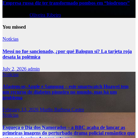
Empresa russa diz ter transformado pombos em “biodrones”
Feb 13, 2026
Oliveira Ribeiro
You missed
Notícias
Messi no fue sancionado, ¿por qué Balogun sí? La tarjeta roja
desata la polémica
July 2, 2026
admin
Notícias
Afastem-se, Apple e Samsung – este smartwatch Huawei tem
um recurso de diabetes pioneiro no mundo, mas há um
problema
February 13, 2026
Murilo Barbosa Castro
Notícias
Esqueça o Dia dos Namorados – a BBC acaba de lançar as
primeiras imagens do perturbado drama policial romântico que