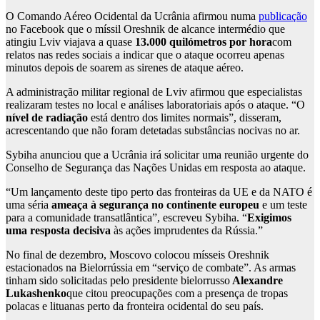
O Comando Aéreo Ocidental da Ucrânia afirmou numa
publicação
no Facebook que o míssil Oreshnik de alcance intermédio que
atingiu Lviv viajava a quase
13.000 quilómetros por hora
com
relatos nas redes sociais a indicar que o ataque ocorreu apenas
minutos depois de soarem as sirenes de ataque aéreo.
A administração militar regional de Lviv afirmou que especialistas
realizaram testes no local e análises laboratoriais após o ataque. “O
nível de radiação
está dentro dos limites normais”, disseram,
acrescentando que não foram detetadas substâncias nocivas no ar.
Sybiha anunciou que a Ucrânia irá solicitar uma reunião urgente do
Conselho de Segurança das Nações Unidas em resposta ao ataque.
“Um lançamento deste tipo perto das fronteiras da UE e da NATO é
uma séria
ameaça à segurança no continente europeu
e um teste
para a comunidade transatlântica”, escreveu Sybiha. “
Exigimos
uma resposta decisiva
às ações imprudentes da Rússia.”
No final de dezembro, Moscovo colocou mísseis Oreshnik
estacionados na Bielorrússia em “serviço de combate”. As armas
tinham sido solicitadas pelo presidente bielorrusso
Alexandre
Lukashenko
que citou preocupações com a presença de tropas
polacas e lituanas perto da fronteira ocidental do seu país.