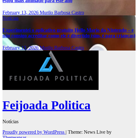
estou mais animado para este ano
February 13, 2026
Murilo Barbosa Castro
Notícias
Experimentei o aplicativo gratuito Hello Mario da Nintendo – e
não consigo acreditar como ele é divertido (sim, é para crianças)
February 13, 2026
Murilo Barbosa Castro
Feijoada Politica
Notícias
Proudly powered by WordPress
|
Theme: News Live by
Themeansar
.