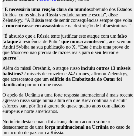
“
É necessária uma reação clara do mundo
sobretudo dos Estados
Unidos, cujos sinais a Rússia verdadeiramente escuta”, disse
Zelenskyy. “A Rússia tem de sentir consequências sempre que volta
a
concentrar-se em assassínios
e na destruição de infraestruturas.”
“É absurdo que a Rússia tente justificar este ataque com um
falso
‘ataque
à residência de Putin’
que nunca aconteceu
“, acerscentou
Andrii Sybiha na sua publicação no X. “Esta é mais uma prova de
que Moscovo não precisa de razões reais para
o seu terror e
guerra
“.
Além do míssil Oreshnik, o ataque russo
incluiu outros 13 mísseis
balísticos
22 mísseis de cruzeiro e 242 drones, afirmou Zelenskyy,
que acrescentou que um
edifício da Embaixada do Qatar foi
danificado
por um drone russo.
O apelo da Ucrânia a uma forte resposta internacional à mais recente
agressão russa surge numa altura em que Kiev continua a discutir
esforços para pôr fim à guerra de quase quatro anos com aliados
europeus e norte-americanos.
No início desta semana foi alcançado um acordo sobre o
destacamento de uma
força multinacional na Ucrânia
no caso de
um acordo de paz com a Rússia.