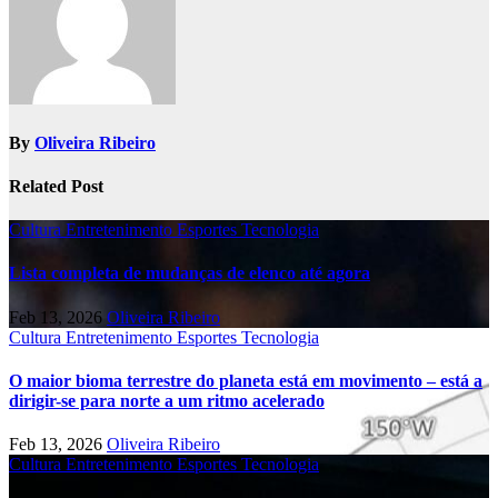
By
Oliveira Ribeiro
Related Post
Cultura
Entretenimento
Esportes
Tecnologia
Lista completa de mudanças de elenco até agora
Feb 13, 2026
Oliveira Ribeiro
Cultura
Entretenimento
Esportes
Tecnologia
O maior bioma terrestre do planeta está em movimento – está a
dirigir-se para norte a um ritmo acelerado
Feb 13, 2026
Oliveira Ribeiro
Cultura
Entretenimento
Esportes
Tecnologia