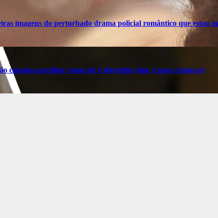
ras imagens do perturbado drama policial romântico que estou m
o consigo acreditar como ele é divertido (sim, é para crianças)