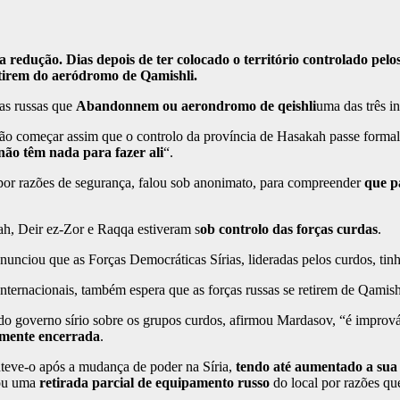
a redução. Dias depois de ter colocado o território controlado pe
etirem do aeródromo de Qamishli.
ças russas que
Abandonnem ou aerondromo de qeishli
uma das três in
derão começar assim que o controlo da província de Hasakah passe form
não têm nada para fazer ali
“.
por razões de segurança, falou sob anonimato, para compreender
que p
ah, Deir ez-Zor e Raqqa estiveram s
ob controlo das forças curdas
.
nciou que as Forças Democráticas Sírias, lideradas pelos curdos, ti
ternacionais, também espera que as forças russas se retirem de Qamish
 do governo sírio sobre os grupos curdos, afirmou Mardasov, “é impr
lmente encerrada
.
teve-o após a mudança de poder na Síria,
tendo até aumentado a sua
iou uma
retirada parcial de equipamento russo
do local por razões qu