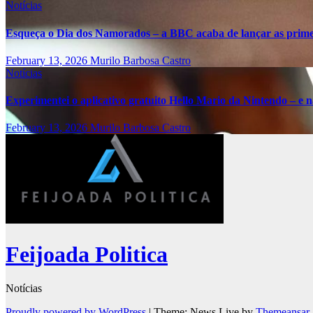
Notícias
Esqueça o Dia dos Namorados – a BBC acaba de lançar as primei
February 13, 2026
Murilo Barbosa Castro
Notícias
Experimentei o aplicativo gratuito Hello Mario da Nintendo – e nã
February 13, 2026
Murilo Barbosa Castro
Feijoada Politica
Notícias
Proudly powered by WordPress
|
Theme: News Live by
Themeansar
.