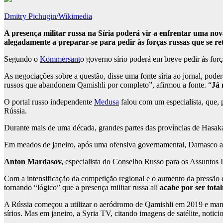
Dmitry Pichugin/Wikimedia
A presença militar russa na Síria poderá vir a enfrentar uma nov
alegadamente a preparar-se para pedir às forças russas que se r
Segundo o
Kommersant
o governo sírio poderá em breve pedir às for
As negociações sobre a questão, disse uma fonte síria ao jornal, po
russos que abandonem Qamishli por completo”, afirmou a fonte. “
Já 
O portal russo independente
Medusa
falou com um especialista, que, 
Rússia.
Durante mais de uma década, grandes partes das províncias de Hasak
Em meados de janeiro, após uma ofensiva governamental, Damasco anu
Anton Mardasov,
especialista do Conselho Russo para os Assuntos In
Com a intensificação da competição regional e o aumento da pressão
tornando “lógico” que a presença militar russa ali
acabe por ser tota
A Rússia começou a utilizar o aeródromo de Qamishli em 2019 e man
sírios. Mas em janeiro, a Syria TV, citando imagens de satélite, notic