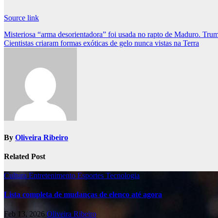
Source link
Post
Misteriosa “arma desorientadora” foi usada no rapto de Maduro. Trum
Cientistas criaram formas exóticas de gelo nunca vistas na Terra
navigation
By
Oliveira Ribeiro
Related Post
Cultura
Entretenimento
Esportes
Tecnologia
Lista completa de mudanças de elenco até agora
Feb 13, 2026
Oliveira Ribeiro