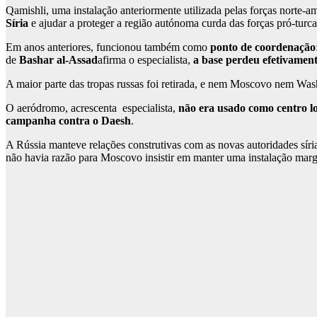
Qamishli, uma instalação anteriormente utilizada pelas forças norte-a
Síria
e ajudar a proteger a região autónoma curda das forças pró-turca
Em anos anteriores, funcionou também como
ponto de coordenação
de
Bashar al-Assad
afirma o especialista,
a base perdeu efetivament
A maior parte das tropas russas foi retirada, e nem Moscovo nem Wa
O aeródromo, acrescenta especialista,
não era usado como centro lo
campanha contra o Daesh
.
A Rússia manteve relações construtivas com as novas autoridades síri
não havia razão para Moscovo insistir em manter uma instalação marg