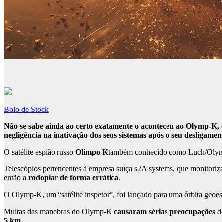
Bolo de Stock
Não se sabe ainda ao certo exatamente o aconteceu ao Olymp-K, qu
negligência na inativação dos seus sistemas após o seu desligamen
O satélite espião russo
Olimpo K
também conhecido como Luch/Oly
Telescópios pertencentes à empresa suíça s2A systems, que monitoriza 
então a
rodopiar de forma errática
.
O Olymp-K, um “satélite inspetor”, foi lançado para uma órbita geoes
Muitas das manobras do Olymp-K
causaram sérias preocupações
d
5 km
.