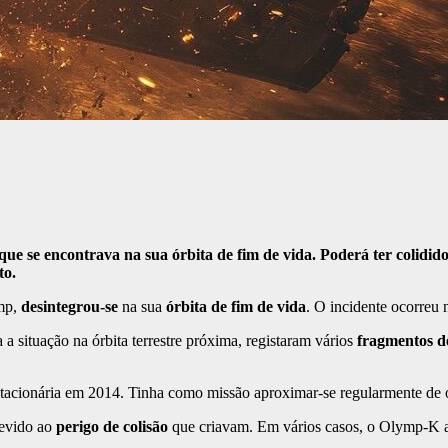
e se encontrava na sua órbita de fim de vida. Poderá ter colidido
to.
mp,
desintegrou-se
na sua
órbita
de fim de vida
. O incidente ocorreu 
a situação na órbita terrestre próxima, registaram vários
fragmentos de
tacionária em 2014. Tinha como missão aproximar-se regularmente de ou
evido ao
perigo de colisão
que criavam. Em vários casos, o Olymp-K ap