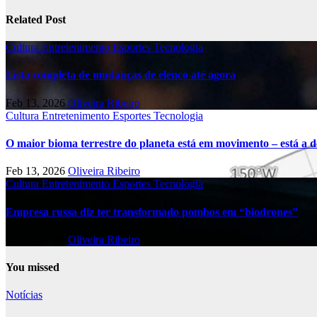
Related Post
Cultura
Entretenimento
Esportes
Tecnologia
Lista completa de mudanças de elenco até agora
Feb 13, 2026
Oliveira Ribeiro
Cultura
Entretenimento
Esportes
Tecnologia
O maior bioma terrestre do planeta está em movimento – está a di
Feb 13, 2026
Oliveira Ribeiro
Cultura
Entretenimento
Esportes
Tecnologia
Empresa russa diz ter transformado pombos em “biodrones”
Feb 13, 2026
Oliveira Ribeiro
You missed
Notícias