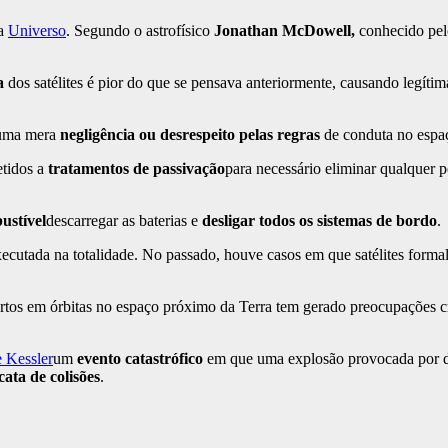
 a
Universo
. Segundo o astrofísico
Jonathan McDowell,
conhecido pelo
a
dos satélites é pior do que se pensava anteriormente, causando legít
: uma mera
negligência ou desrespeito pelas regras
de conduta no espa
etidos a
tratamentos de passivação
para necessário eliminar qualquer p
ustível
descarregar as baterias e
desligar todos os sistemas de bordo
.
executada na totalidade. No passado, houve casos em que satélites form
ortos em órbitas no espaço próximo da Terra tem gerado preocupações 
 Kessler
um
evento catastrófico
em que uma explosão provocada por de
cata de colisões
.