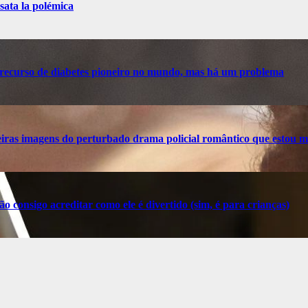
sata la polémica
recurso de diabetes pioneiro no mundo, mas há um problema
ras imagens do perturbado drama policial romântico que estou m
o consigo acreditar como ele é divertido (sim, é para crianças)