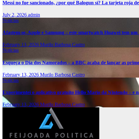
Messi no fue sancionado, ¿por qué Balogun sí? La tarjeta roja de
July 2, 2026
admin
Notícias
Afastem-se, Apple e Samsung – este smartwatch Huawei tem um 
February 13, 2026
Murilo Barbosa Castro
Notícias
Esqueça o Dia dos Namorados – a BBC acaba de lançar as primei
February 13, 2026
Murilo Barbosa Castro
Notícias
Experimentei o aplicativo gratuito Hello Mario da Nintendo – e nã
February 13, 2026
Murilo Barbosa Castro