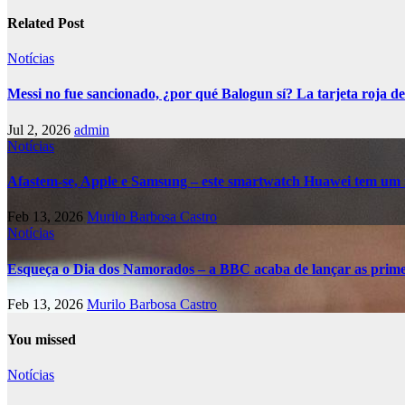
Related Post
Notícias
Messi no fue sancionado, ¿por qué Balogun sí? La tarjeta roja de
Jul 2, 2026
admin
Notícias
Afastem-se, Apple e Samsung – este smartwatch Huawei tem um 
Feb 13, 2026
Murilo Barbosa Castro
Notícias
Esqueça o Dia dos Namorados – a BBC acaba de lançar as primei
Feb 13, 2026
Murilo Barbosa Castro
You missed
Notícias