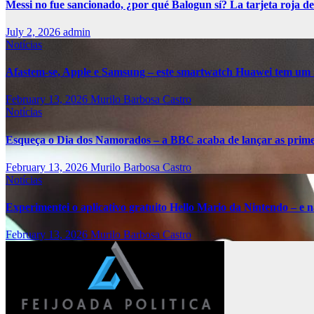
Messi no fue sancionado, ¿por qué Balogun sí? La tarjeta roja de
July 2, 2026
admin
Notícias
Afastem-se, Apple e Samsung – este smartwatch Huawei tem um 
February 13, 2026
Murilo Barbosa Castro
Notícias
Esqueça o Dia dos Namorados – a BBC acaba de lançar as primei
February 13, 2026
Murilo Barbosa Castro
Notícias
Experimentei o aplicativo gratuito Hello Mario da Nintendo – e nã
February 13, 2026
Murilo Barbosa Castro