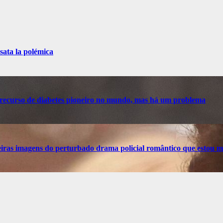
sata la polémica
recurso de diabetes pioneiro no mundo, mas há um problema
ras imagens do perturbado drama policial romântico que estou m