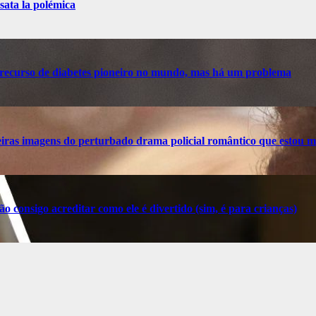
sata la polémica
recurso de diabetes pioneiro no mundo, mas há um problema
ras imagens do perturbado drama policial romântico que estou m
o consigo acreditar como ele é divertido (sim, é para crianças)