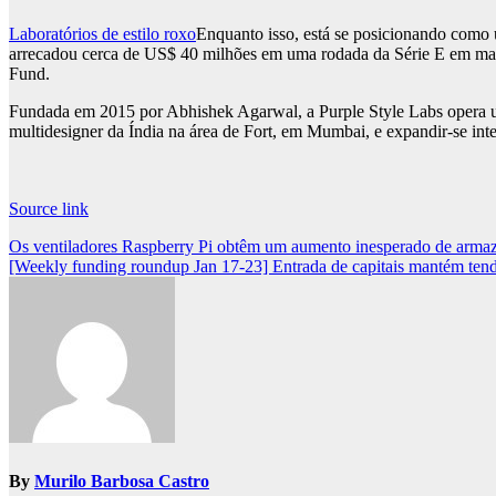
Laboratórios de estilo roxo
Enquanto isso, está se posicionando como u
arrecadou cerca de US$ 40 milhões em uma rodada da Série E em m
Fund.
Fundada em 2015 por Abhishek Agarwal, a Purple Style Labs opera um
multidesigner da Índia na área de Fort, em Mumbai, e expandir-se i
Source link
Post
Os ventiladores Raspberry Pi obtêm um aumento inesperado de arma
[Weekly funding roundup Jan 17-23] Entrada de capitais mantém ten
navigation
By
Murilo Barbosa Castro