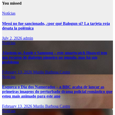
You missed
Notícias
Messi no fue sancionado, ¿por qué Balogun sí? La tarjeta roja
desata la polémica
July 2, 2026
admin
Notícias
Afastem-se, Apple e Samsung – este smartwatch Huawei tem
um recurso de diabetes pioneiro no mundo, mas há um
problema
February 13, 2026
Murilo Barbosa Castro
Notícias
Esqueça o Dia dos Namorados – a BBC acaba de lançar as
primeiras imagens do perturbado drama policial romântico que
estou mais animado para este ano
February 13, 2026
Murilo Barbosa Castro
Notícias