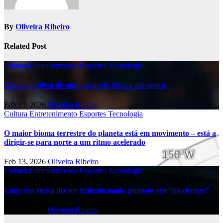
By
Oliveira Ribeiro
Related Post
Cultura
Entretenimento
Esportes
Tecnologia
Lista completa de mudanças de elenco até agora
Feb 13, 2026
Oliveira Ribeiro
Cultura
Entretenimento
Esportes
Tecnologia
O maior bioma terrestre do planeta está em movimento – está a
dirigir-se para norte a um ritmo acelerado
Feb 13, 2026
Oliveira Ribeiro
Cultura
Entretenimento
Esportes
Tecnologia
Empresa russa diz ter transformado pombos em “biodrones”
Feb 13, 2026
Oliveira Ribeiro