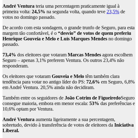
André Ventura
teria uma percentagem praticamente igual à
primeira volta:
24,5%
na segunda volta, quando teve
23,5%
de
votos no domingo passado.
De acordo com esta sondagem, o grande trunfo de Seguro, para esta
margem tão confortável, é o
“desvio” de votos de quem preferiu
Henrique Gouveia e Melo e Luís Marques Mendes
no domingo
passado.
73,4%
dos eleitores que votaram
Marcas Mendes
agora escolhem
Seguro – apenas 3,1% preferem Ventura. Os outros 23,4% não
responderam.
Os eleitores que votaram
Gouveia e Melo
têm também clara
tendência para votar no antigo líder do PS:
72,6%
em Seguro, 6,8%
em André Ventura. 20,5% ainda não decidiram.
Também entre os seguidores de
João Cotrim de Figueiredo
Seguro
consegue maioria, embora em menor escala:
53%
das preferências e
10,6% optam por Ventura.
André Ventura
aumenta ligeiramente a sua percentagem,
sobretudo, devido à transferência de votos de eleitores da
Iniciativa
Liberal.