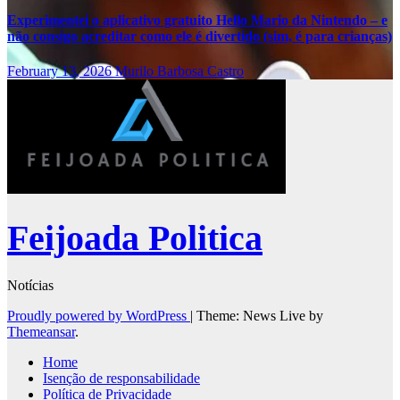
Experimentei o aplicativo gratuito Hello Mario da Nintendo – e
não consigo acreditar como ele é divertido (sim, é para crianças)
February 13, 2026
Murilo Barbosa Castro
Feijoada Politica
Notícias
Proudly powered by WordPress
|
Theme: News Live by
Themeansar
.
Home
Isenção de responsabilidade
Política de Privacidade