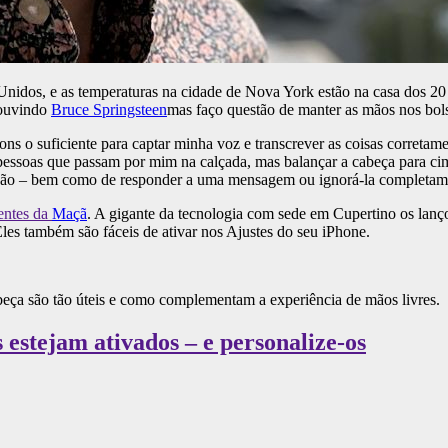
nidos, e as temperaturas na cidade de Nova York estão na casa dos 20
 ouvindo
Bruce Springsteen
mas faço questão de manter as mãos nos bols
ns o suficiente para captar minha voz e transcrever as coisas correta
pessoas que passam por mim na calçada, mas balançar a cabeça para cima
u não – bem como de responder a uma mensagem ou ignorá-la completam
entes da
Maçã
. A gigante da tecnologia com sede em Cupertino os lanç
Eles também são fáceis de ativar nos Ajustes do seu iPhone.
abeça são tão úteis e como complementam a experiência de mãos livres.
s estejam ativados – e personalize-os