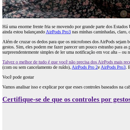
Há uma enorme frente fria se movendo por grande parte dos Estados U
ainda estou balançando
AirPods Pro3
nas minhas caminhadas, claro,
Além de cruzar os dedos para que os microfones dos AirPods sejam bo
gestos. Sim, eles podem me fazer parecer um pouco estranho para as 
surpreendentemente simples de ler uma notificação em voz alta – o
Talvez o melhor de tudo é que você não precisa dos AirPods mais rec
(com ou sem cancelamento de ruído),
AirPods Pro 2
e
AirPods Pro3
. 
Você pode gostar
Vamos analisar isso e explicar por que esses controles baseados na c
Certifique-se de que os controles por gesto