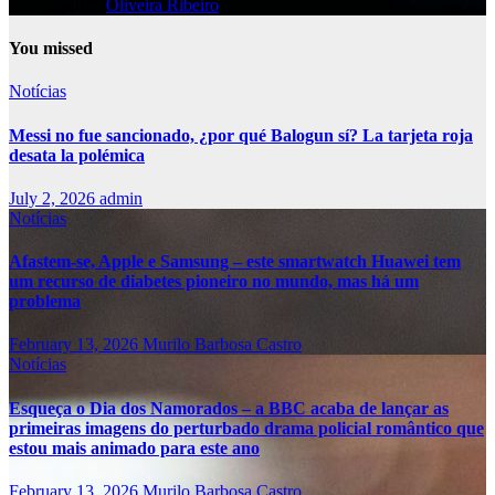
Feb 13, 2026
Oliveira Ribeiro
You missed
Notícias
Messi no fue sancionado, ¿por qué Balogun sí? La tarjeta roja
desata la polémica
July 2, 2026
admin
Notícias
Afastem-se, Apple e Samsung – este smartwatch Huawei tem
um recurso de diabetes pioneiro no mundo, mas há um
problema
February 13, 2026
Murilo Barbosa Castro
Notícias
Esqueça o Dia dos Namorados – a BBC acaba de lançar as
primeiras imagens do perturbado drama policial romântico que
estou mais animado para este ano
February 13, 2026
Murilo Barbosa Castro