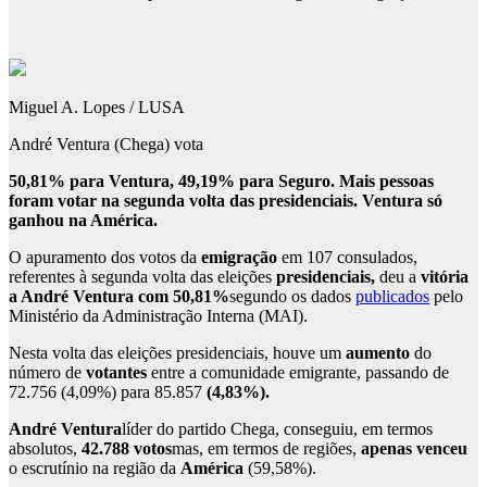
Miguel A. Lopes / LUSA
André Ventura (Chega) vota
50,81% para Ventura, 49,19% para Seguro. Mais pessoas
foram votar na segunda volta das presidenciais. Ventura só
ganhou na América.
O apuramento dos votos da
emigração
em 107 consulados,
referentes à segunda volta das eleições
presidenciais,
deu a
vitória
a André Ventura com 50,81%
segundo os dados
publicados
pelo
Ministério da Administração Interna (MAI).
Nesta volta das eleições presidenciais, houve um
aumento
do
número de
votantes
entre a comunidade emigrante, passando de
72.756 (4,09%) para 85.857
(4,83%).
André Ventura
líder do partido Chega, conseguiu, em termos
absolutos,
42.788 votos
mas, em termos de regiões,
apenas venceu
o escrutínio na região da
América
(59,58%).