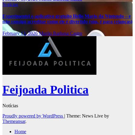
Notícias
Experimentei o aplicativo gratuito Hello Mario da Nintendo – e
não consigo acreditar como ele é divertido (sim, é para crianças)
February 13, 2026
Murilo Barbosa Castro
Feijoada Politica
Notícias
Proudly powered by WordPress
|
Theme: News Live by
Themeansar
.
Home