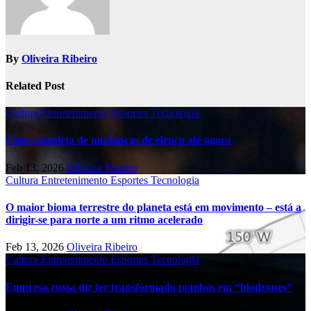
By
Oliveira Ribeiro
Related Post
Cultura
Entretenimento
Esportes
Tecnologia
Lista completa de mudanças de elenco até agora
Feb 13, 2026
Oliveira Ribeiro
Cultura
Entretenimento
Esportes
Tecnologia
O maior bioma terrestre do planeta está em movimento – está a
dirigir-se para norte a um ritmo acelerado
Feb 13, 2026
Oliveira Ribeiro
Cultura
Entretenimento
Esportes
Tecnologia
Empresa russa diz ter transformado pombos em “biodrones”