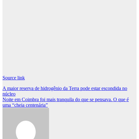
Source link
Post
A maior reserva de hidrogênio da Terra pode estar escondida no
núcleo
navigation
Noite em Coimbra foi mais tranquila do que se pensava. O que é
uma “cheia centenária”