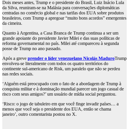
Dois meses antes, Trump e o presidente do Brasil, Luiz Inácio Lula
da Silva, reuniram-se na Malásia para conversações diplomáticas
centradas no comércio global e nas tarifas dos EUA sobre produtos
brasileiros, com Trump a apregoar “muito bons acordos” emergentes
da cimeira.
Quanto à Argentina, a Casa Branca de Trump continua a ser um
grande apoiante do presidente Javier Milei e das suas políticas de
reforma governamental no país. Milei até compareceu à segunda
posse de Trump no ano passado.
Após a greve
prender o líder venezuelano Nicolás Maduro
Trump
envolveu-se literalmente com todos os quatro territórios do
continente sul-americano de Risk, um paralelo que não se perdeu
nas redes sociais.
‘Alguém está preocupado com o fato de a abordagem de Trump à
conquista militar e à dominação mundial parecer um jogo casual de
risco com seus amigos?’ um usuário de mídia social perguntou.
‘Risco: o jogo de tabuleiro em que você finge invadir países… a
menos que você seja o presidente dos EUA, então se chama
janeiro’, outro comentarista postou no X.