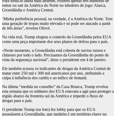
Para torná-lo ainda mais atraente, existem apenas três maneiras de
entrar ou sair da América do Norte no tabuleiro de jogo: Alasca,
Groenlândia e América Central.
‘Minha preferência pessoal, na verdade, é a América do Norte. Tem
uma geração de tropas muito elevada e só pode ser atacado a partir
de três áreas”, revelou Olivol.
Na vida real, Trump elogiou o controlo da Gronelândia pelos EUA
como uma peça importante dos seus planos de defesa para o país.
«Neste momento, a Gronelândia está coberta de navios russos e
chineses por todo o lado. Precisamos da Groenlândia do ponto de
vista da segurança nacional”, disse o presidente em 4 de janeiro.
Ele também acusou os traficantes de drogas da América Central de
matar entre 250 mil e 300 mil americanos por ano, atribuindo a
culpa à influência dos cartéis e ao tráfico de fentanil.
Na última “medida no conselho” da Casa Branca, Trump revelou
esta semana que os militares dos EUA estavam a agir para proteger a
região abaixo da fronteira sul da América e impedir o fluxo de
drogas para o país.
O presidente Trump (na foto) fez lobby para que os EUA
possuíssem a Groenlândia, que também é um território-chave no