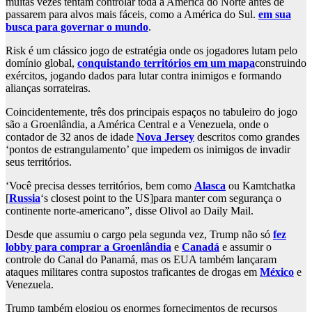
muitas vezes tentam controlar toda a América do Norte antes de
passarem para alvos mais fáceis, como a América do Sul.
em sua
busca para governar o mundo
.
Risk é um clássico jogo de estratégia onde os jogadores lutam pelo
domínio global,
conquistando territórios em um mapa
construindo
exércitos, jogando dados para lutar contra inimigos e formando
alianças sorrateiras.
Coincidentemente, três dos principais espaços no tabuleiro do jogo
são a Groenlândia, a América Central e a Venezuela, onde o
contador de 32 anos de idade
Nova Jersey
descritos como grandes
‘pontos de estrangulamento’ que impedem os inimigos de invadir
seus territórios.
‘Você precisa desses territórios, bem como
Alasca
ou Kamtchatka
[
Russia
‘s closest point to the US]para manter com segurança o
continente norte-americano”, disse Olivol ao Daily Mail.
Desde que assumiu o cargo pela segunda vez, Trump não só
fez
lobby para comprar a Groenlândia
e
Canadá
e assumir o
controle do Canal do Panamá, mas os EUA também lançaram
ataques militares contra supostos traficantes de drogas em
México
e
Venezuela.
Trump também elogiou os enormes fornecimentos de recursos