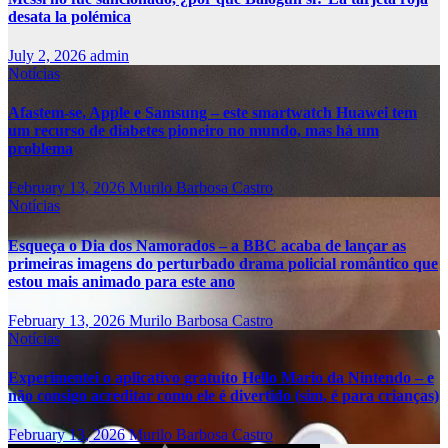
desata la polémica
July 2, 2026
admin
Notícias
Afastem-se, Apple e Samsung – este smartwatch Huawei tem
um recurso de diabetes pioneiro no mundo, mas há um
problema
February 13, 2026
Murilo Barbosa Castro
Notícias
Esqueça o Dia dos Namorados – a BBC acaba de lançar as
primeiras imagens do perturbado drama policial romântico que
estou mais animado para este ano
February 13, 2026
Murilo Barbosa Castro
Notícias
Experimentei o aplicativo gratuito Hello Mario da Nintendo – e
não consigo acreditar como ele é divertido (sim, é para crianças)
February 13, 2026
Murilo Barbosa Castro