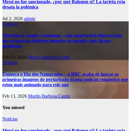
Messi no fue sancionado, ¿por qué Balogun sí? La tarjeta roja
desata la polémica
Jul 2, 2026
admin
Notícias
Afastem-se, Apple e Samsung – este smartwatch Huawei tem
um recurso de diabetes pioneiro no mundo, mas há um
problema
Feb 13, 2026
Murilo Barbosa Castro
Notícias
Esqueça o Dia dos Namorados – a BBC acaba de lançar as
primeiras imagens do perturbado drama policial romântico que
estou mais animado para este ano
Feb 13, 2026
Murilo Barbosa Castro
You missed
Notícias
Messi no fue sancionado, ¿por qué Balogun sí? La tarjeta roja