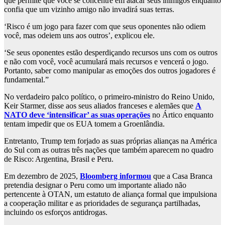
que permite que você se concentre em atacar seus inimigos enquanto
confia que um vizinho amigo não invadirá suas terras.
‘Risco é um jogo para fazer com que seus oponentes não odiem
você, mas odeiem uns aos outros’, explicou ele.
‘Se seus oponentes estão desperdiçando recursos uns com os outros
e não com você, você acumulará mais recursos e vencerá o jogo.
Portanto, saber como manipular as emoções dos outros jogadores é
fundamental.”
No verdadeiro palco político, o primeiro-ministro do Reino Unido,
Keir Starmer, disse aos seus aliados franceses e alemães que
A
NATO deve ‘intensificar’ as suas operações
no Ártico enquanto
tentam impedir que os EUA tomem a Groenlândia.
Entretanto, Trump tem forjado as suas próprias alianças na América
do Sul com as outras três nações que também aparecem no quadro
de Risco: Argentina, Brasil e Peru.
Em dezembro de 2025,
Bloomberg informou
que a Casa Branca
pretendia designar o Peru como um importante aliado não
pertencente à OTAN, um estatuto de aliança formal que impulsiona
a cooperação militar e as prioridades de segurança partilhadas,
incluindo os esforços antidrogas.