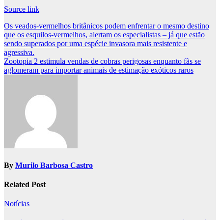
Source link
Post
Os veados-vermelhos britânicos podem enfrentar o mesmo destino
que os esquilos-vermelhos, alertam os especialistas – já que estão
navigation
sendo superados por uma espécie invasora mais resistente e
agressiva.
Zootopia 2 estimula vendas de cobras perigosas enquanto fãs se
aglomeram para importar animais de estimação exóticos raros
By
Murilo Barbosa Castro
Related Post
Notícias