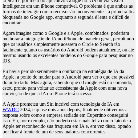
to Search por meio do aplicativo Google no iOS ou via Visual
Intelligence em um iPhone compatível. O problema é que ambas as
formas de interagir com o recurso são inconvenientes: a primeira fica
bloqueada no Google app, enquanto a segunda é lenta e difícil de
encontrar.
Agora imagine como o Google e a Apple, combinados, poderiam
melhorar a integração de IA no iPhone de maneira geral, permitindo
que os usuários simplesmente acessem o Circle to Search tão
facilmente quanto os usuários do Android podem atualmente, ou até
mesmo usando os excelentes modelos do Google para pesquisar no
iOS.
Eu havia perdido seriamente a confiança na estratégia de IA da
Apple, a ponto de mudar para o Android para ver o que era possível
do outro lado. Mas agora, sabendo que o Google está no comando,
estou pronto para voltar ao ecossistema da Apple com uma nova
convicção de que a IA do iPhone terá sucesso.
A Apple prometeu um Siri incrível com tecnologia de IA em
WWDC
2024, e quase dois anos depois, finalmente obtivemos a
resposta sobre como a empresa sediada em Cupertino conseguirá
isso. Eu, por exemplo, não poderia estar mais feliz com o fato de a
Apple ter reconhecido sua fraqueza em IA e, em vez disso, optado
por ficar à frente de um de seus maiores concorrentes.