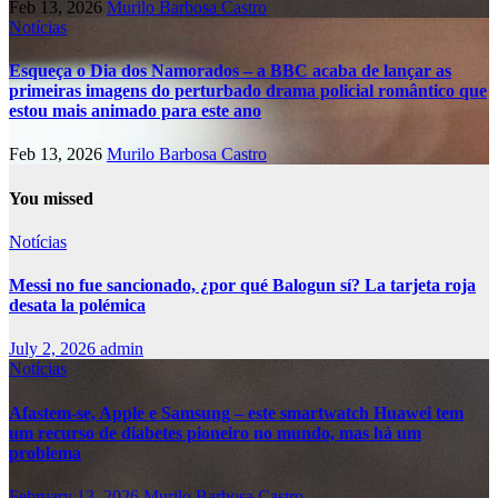
Feb 13, 2026
Murilo Barbosa Castro
Notícias
Esqueça o Dia dos Namorados – a BBC acaba de lançar as
primeiras imagens do perturbado drama policial romântico que
estou mais animado para este ano
Feb 13, 2026
Murilo Barbosa Castro
You missed
Notícias
Messi no fue sancionado, ¿por qué Balogun sí? La tarjeta roja
desata la polémica
July 2, 2026
admin
Notícias
Afastem-se, Apple e Samsung – este smartwatch Huawei tem
um recurso de diabetes pioneiro no mundo, mas há um
problema
February 13, 2026
Murilo Barbosa Castro