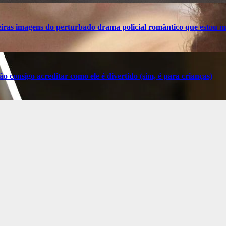
ras imagens do perturbado drama policial romântico que estou m
o consigo acreditar como ele é divertido (sim, é para crianças)