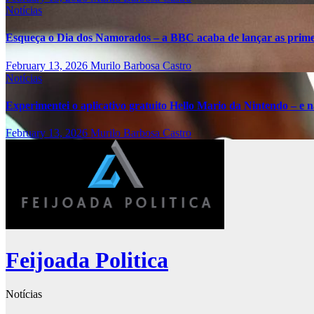
Notícias
Esqueça o Dia dos Namorados – a BBC acaba de lançar as primei
February 13, 2026
Murilo Barbosa Castro
Notícias
Experimentei o aplicativo gratuito Hello Mario da Nintendo – e nã
February 13, 2026
Murilo Barbosa Castro
Feijoada Politica
Notícias