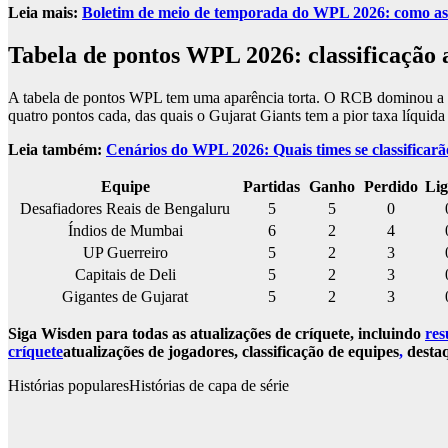
Leia mais:
Boletim de meio de temporada do WPL 2026: como as c
Tabela de pontos WPL 2026: classificação a
A tabela de pontos WPL tem uma aparência torta. O RCB dominou a te
quatro pontos cada, das quais o Gujarat Giants tem a pior taxa líquida 
Leia também:
Cenários do WPL 2026: Quais times se classificarã
Equipe
Partidas
Ganho
Perdido
Li
Desafiadores Reais de Bengaluru
5
5
0
Índios de Mumbai
6
2
4
UP Guerreiro
5
2
3
Capitais de Deli
5
2
3
Gigantes de Gujarat
5
2
3
Siga Wisden para todas as atualizações de críquete, incluindo
res
críquete
atualizações de jogadores, classificação de equipes
,
destaq
Histórias populares
Histórias de capa de série