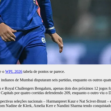
ue o
WPL 2026
tabela de pontos se parece.
s indianos de Mumbai disputaram seis partidas, enquanto os outros quat
ns e Royal Challengers Bengaluru, apenas dois dos próximos 12 jogos f
 Capitals por quatro corridas defendendo 209, enquanto o outro viu o D
pectivas seleções nacionais – Harmanpreet Kaur e Nat Sciver-Brunt – e
 com Nadine de Klerk, Amelia Kerr e Nandini Sharma tendo conquistado