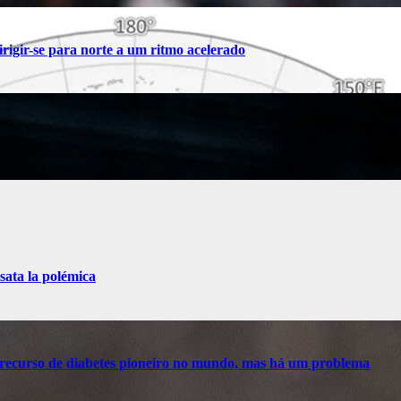
rigir-se para norte a um ritmo acelerado
sata la polémica
recurso de diabetes pioneiro no mundo, mas há um problema