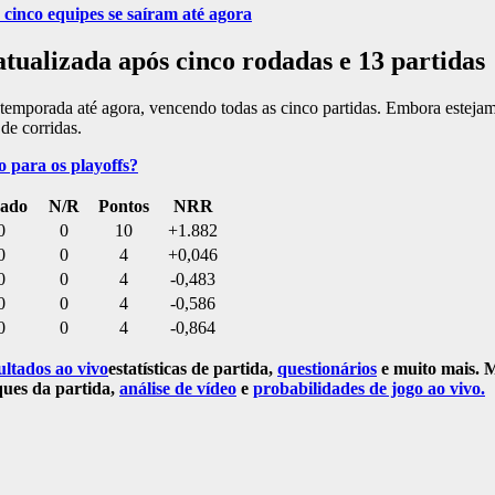
inco equipes se saíram até agora
tualizada após cinco rodadas e 13 partidas
mporada até agora, vencendo todas as cinco partidas. Embora estejam
de corridas.
o para os playoffs?
gado
N/R
Pontos
NRR
0
0
10
+1.882
0
0
4
+0,046
0
0
4
-0,483
0
0
4
-0,586
0
0
4
-0,864
ultados ao vivo
estatísticas de partida,
questionários
e muito mais. 
ues da partida,
análise de vídeo
e
probabilidades de jogo ao vivo.