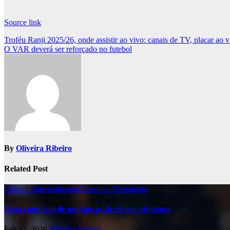
Source link
Post
Troféu Ranji 2025/26, onde assistir ao vivo: canais de TV, placar ao v
O VAR deverá ser reforçado no futebol
navigation
By
Oliveira Ribeiro
Related Post
Cultura
Entretenimento
Esportes
Tecnologia
Lista completa de mudanças de elenco até agora
Feb 13, 2026
Oliveira Ribeiro