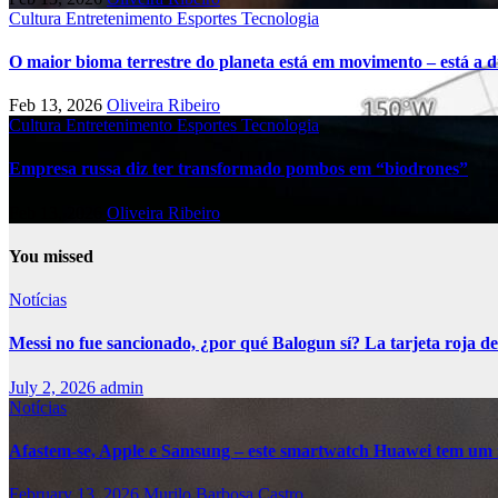
Cultura
Entretenimento
Esportes
Tecnologia
O maior bioma terrestre do planeta está em movimento – está a di
Feb 13, 2026
Oliveira Ribeiro
Cultura
Entretenimento
Esportes
Tecnologia
Empresa russa diz ter transformado pombos em “biodrones”
Feb 13, 2026
Oliveira Ribeiro
You missed
Notícias
Messi no fue sancionado, ¿por qué Balogun sí? La tarjeta roja de
July 2, 2026
admin
Notícias
Afastem-se, Apple e Samsung – este smartwatch Huawei tem um 
February 13, 2026
Murilo Barbosa Castro