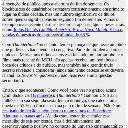
a retenção de público após a abertura do fim de semana. Os
blockbusters de quadrinhos estrearam consistentemente em primeiro
lugar na última década, mas um número significativo de títulos
sofreu quedas significativas no segundo fim de semana. Vimos o
exemplo mais recente disso se desenrolar apenas alguns meses atrás,
como
Julius Onah’s
Capitão América: Brave Novo Mundo
Vi suas
vendas domésticas de ingressos afundando 68 %
.
Com
Thunderbolts*
no entanto, tem esperança de que fosse um título
que pudesse evitar a tendência negativa. Parte do problema com os
títulos da Marvel nos últimos anos está faltando um burburinho, e o
filme mais recente do MCU não apenas recebeu um bom boca a
boca dos críticos e do público, mas também há o grande título
secreto revelado a considerar (ainda não tenho certeza se eu deveria
chamá -lo
Novos Vingadores
ou não, mas essa é uma questão
secundária).
Então, o que aconteceu? Como você pode ver no gráfico acima
(com dados via
Os números
),
Thunderbolts*
Ganhou US $ 33,1
milhões em sua segunda sexta-feira a domingo, que calcula uma
queda de 55 % no fim de semana para o fim de semana. Não é um
resultado de flexão cerebral como o que vimos de
Pecadores
Algumas semanas atrás
(Ainda estou tentando entender esse
mergulho de seis por cento), mas é definitivamente um
desenvolvimento positivo no contexto do universo cinematográfico