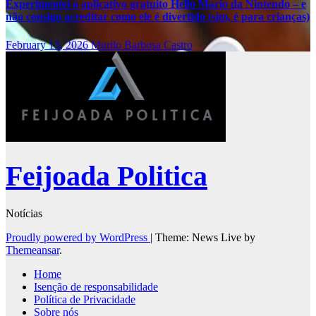
Experimentei o aplicativo gratuito Hello Mario da Nintendo – e
não consigo acreditar como ele é divertido (sim, é para crianças)
February 13, 2026
Murilo Barbosa Castro
Feijoada Politica
Notícias
Proudly powered by WordPress
|
Theme: News Live by
Themeansar
.
Home
Isenção de responsabilidade
Política de Privacidade
Sobre nós