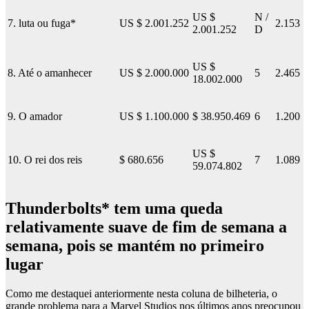
US $
N /
7. luta ou fuga*
US $ 2.001.252
2.153
2.001.252
D
US $
8. Até o amanhecer
US $ 2.000.000
5
2.465
18.002.000
9. O amador
US $ 1.100.000
$ 38.950.469
6
1.200
US $
10. O rei dos reis
$ 680.656
7
1.089
59.074.802
Thunderbolts* tem uma queda
relativamente suave de fim de semana a
semana, pois se mantém no primeiro
lugar
Como me destaquei anteriormente nesta coluna de bilheteria, o
grande problema para a Marvel Studios nos últimos anos preocupou