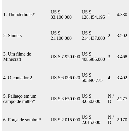
US $
US $
1. Thunderbolts*
1
4.330
33.100.000
128.454.195
US $
US $
2. Sinners
2
3.502
21.100.000
214.437.000
3. Um filme de
US $
US $ 7.950.000
3
3.468
Minecraft
408.986.000
US $
4. O contador 2
US $ 6.096.020
4
3.402
50.896.775
5. Palhaço em um
US $
N /
US $ 3.650.000
2.277
campo de milho*
3.650.000
D
US $
N /
6. Força de sombra*
US $ 2.015.000
2.170
2.015.000
D