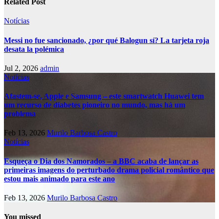
Related Post
Notícias
Messi no fue sancionado, ¿por qué Balogun sí? La tarjeta roja
desata la polémica
Jul 2, 2026
admin
Notícias
Afastem-se, Apple e Samsung – este smartwatch Huawei tem
um recurso de diabetes pioneiro no mundo, mas há um
problema
Feb 13, 2026
Murilo Barbosa Castro
Notícias
Esqueça o Dia dos Namorados – a BBC acaba de lançar as
primeiras imagens do perturbado drama policial romântico que
estou mais animado para este ano
Feb 13, 2026
Murilo Barbosa Castro
You missed