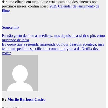
dar uma olhada em tudo o que está a caminho dos cinemas nos
próximos meses, confira nosso
2025 Calendar de lançamento de
filme
.
Source link
Post
Eu não gosto de dramas médicos, mas depois de assistir o pitt, estou
mudando de idéia
navigation
Eu quero que a segunda temporada do Four Seasons aconteça, mas
tenho um pedido específico de como o programa da Netflix deve
voltar
By
Murilo Barbosa Castro