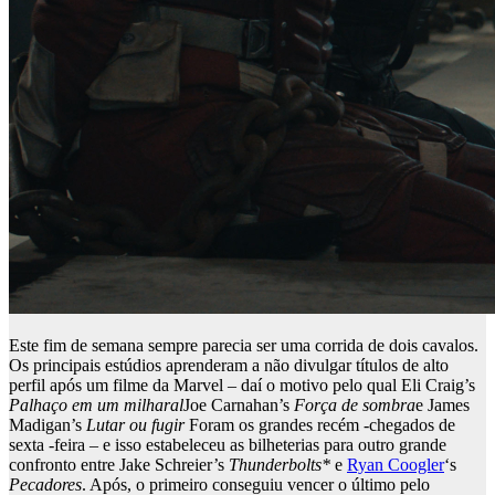
Este fim de semana sempre parecia ser uma corrida de dois cavalos.
Os principais estúdios aprenderam a não divulgar títulos de alto
perfil após um filme da Marvel – daí o motivo pelo qual Eli Craig’s
Palhaço em um milharal
Joe Carnahan’s
Força de sombra
e James
Madigan’s
Lutar ou fugir
Foram os grandes recém -chegados de
sexta -feira – e isso estabeleceu as bilheterias para outro grande
confronto entre Jake Schreier’s
Thunderbolts*
e
Ryan Coogler
‘s
Pecadores
. Após, o primeiro conseguiu vencer o último pelo