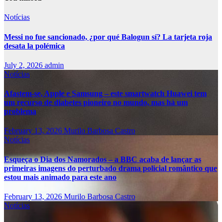
Notícias
Messi no fue sancionado, ¿por qué Balogun sí? La tarjeta roja
desata la polémica
July 2, 2026
admin
Notícias
Afastem-se, Apple e Samsung – este smartwatch Huawei tem
um recurso de diabetes pioneiro no mundo, mas há um
problema
February 13, 2026
Murilo Barbosa Castro
Notícias
Esqueça o Dia dos Namorados – a BBC acaba de lançar as
primeiras imagens do perturbado drama policial romântico que
estou mais animado para este ano
February 13, 2026
Murilo Barbosa Castro
Notícias