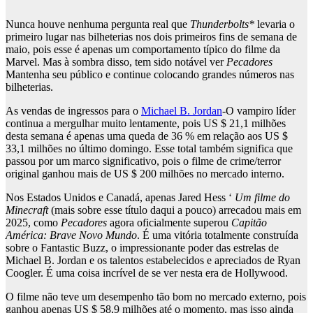
Nunca houve nenhuma pergunta real que
Thunderbolts*
levaria o
primeiro lugar nas bilheterias nos dois primeiros fins de semana de
maio, pois esse é apenas um comportamento típico do filme da
Marvel. Mas à sombra disso, tem sido notável ver
Pecadores
Mantenha seu público e continue colocando grandes números nas
bilheterias.
As vendas de ingressos para o
Michael B. Jordan
-O vampiro líder
continua a mergulhar muito lentamente, pois US $ 21,1 milhões
desta semana é apenas uma queda de 36 % em relação aos US $
33,1 milhões no último domingo. Esse total também significa que
passou por um marco significativo, pois o filme de crime/terror
original ganhou mais de US $ 200 milhões no mercado interno.
Nos Estados Unidos e Canadá, apenas Jared Hess ‘
Um filme do
Minecraft
(mais sobre esse título daqui a pouco) arrecadou mais em
2025, como
Pecadores
agora oficialmente superou
Capitão
América: Brave Novo Mundo
. É uma vitória totalmente construída
sobre o Fantastic Buzz, o impressionante poder das estrelas de
Michael B. Jordan e os talentos estabelecidos e apreciados de Ryan
Coogler. É uma coisa incrível de se ver nesta era de Hollywood.
O filme não teve um desempenho tão bom no mercado externo, pois
ganhou apenas US $ 58,9 milhões até o momento, mas isso ainda