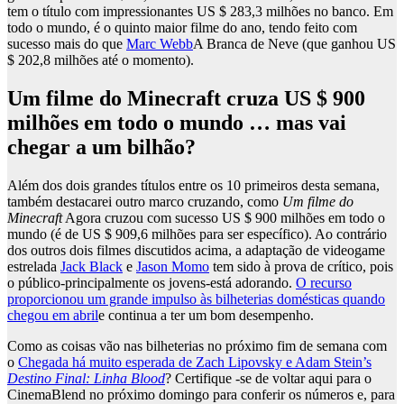
tem o título com impressionantes US $ 283,3 milhões no banco. Em
todo o mundo, é o quinto maior filme do ano, tendo feito com
sucesso mais do que
Marc Webb
A Branca de Neve (que ganhou US
$ 202,8 milhões até o momento).
Um filme do Minecraft cruza US $ 900
milhões em todo o mundo … mas vai
chegar a um bilhão?
Além dos dois grandes títulos entre os 10 primeiros desta semana,
também destacarei outro marco cruzando, como
Um filme do
Minecraft
Agora cruzou com sucesso US $ 900 milhões em todo o
mundo (é de US $ 909,6 milhões para ser específico). Ao contrário
dos outros dois filmes discutidos acima, a adaptação de videogame
estrelada
Jack Black
e
Jason Momo
tem sido à prova de crítico, pois
o público-principalmente os jovens-está adorando.
O recurso
proporcionou um grande impulso às bilheterias domésticas quando
chegou em abril
e continua a ter um bom desempenho.
Como as coisas vão nas bilheterias no próximo fim de semana com
o
Chegada há muito esperada de Zach Lipovsky e Adam Stein’s
Destino Final: Linha Blood
? Certifique -se de voltar aqui para o
CinemaBlend no próximo domingo para conferir os números e, para