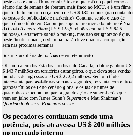
neste caso é que o Thunderbolts* teve o que está no papel como o
sétimo fim de semana de abertura mais fraco no MCU, e é um filme
que foi feito com um orçamento de US $ 180 milhões (não contando
os custos de publicidade e marketing). Continua sendo o caso de
que o único título em Canon que superou no mercado interno é Nia
da Costa
As maravilhas
(US $ 128,5 milhões contra US $ 84,5
milhões). Certamente subirá o ranking, mas não ser ignorado é que,
neste fim de semana, o viu uma luz tão leve quanto a competição
será nas próximas semanas.
Sua mistura diária de notícias de entretenimento
Olhando além dos Estados Unidos e do Canadá, o filme ganhou US
$ 143,7 milhões em territórios estrangeiros, o que eleva suas vendas
mundiais de ingressos até US $ 272,2 milhões. Será um título
interessante para assistir nas semanas seguintes, pois luta com outros
grandes títulos de IP no cenário global e os fãs de filmes de
quadrinhos se acumulam para a grande ação de super -heróis que
vem em julho com James Gunn’s
Superman
e Matt Shakman’s
Quarteto fantástico: Primeiros passos
.
Os pecadores continuam sendo uma
potência, pois atravessa US $ 200 milhões
no mercado interno