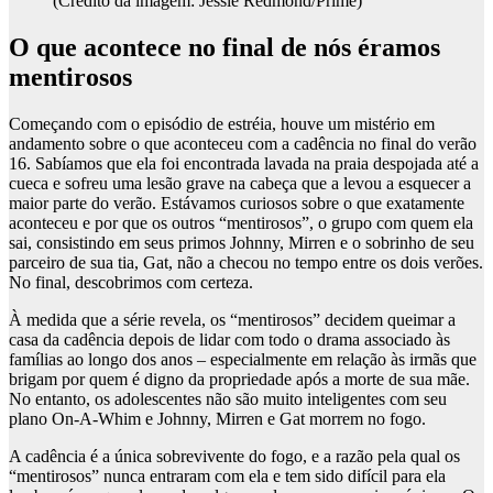
(Crédito da imagem: Jessie Redmond/Prime)
O que acontece no final de nós éramos
mentirosos
Começando com o episódio de estréia, houve um mistério em
andamento sobre o que aconteceu com a cadência no final do verão
16. Sabíamos que ela foi encontrada lavada na praia despojada até a
cueca e sofreu uma lesão grave na cabeça que a levou a esquecer a
maior parte do verão. Estávamos curiosos sobre o que exatamente
aconteceu e por que os outros “mentirosos”, o grupo com quem ela
sai, consistindo em seus primos Johnny, Mirren e o sobrinho de seu
parceiro de sua tia, Gat, não a checou no tempo entre os dois verões.
No final, descobrimos com certeza.
À medida que a série revela, os “mentirosos” decidem queimar a
casa da cadência depois de lidar com todo o drama associado às
famílias ao longo dos anos – especialmente em relação às irmãs que
brigam por quem é digno da propriedade após a morte de sua mãe.
No entanto, os adolescentes não são muito inteligentes com seu
plano On-A-Whim e Johnny, Mirren e Gat morrem no fogo.
A cadência é a única sobrevivente do fogo, e a razão pela qual os
“mentirosos” nunca entraram com ela e tem sido difícil para ela