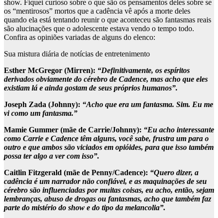
show. Fiquei curioso sobre o que são os pensamentos deles sobre se
os “mentirosos” mortos que a cadência vê após a morte deles
quando ela está tentando reunir o que aconteceu são fantasmas reais
são alucinações que o adolescente estava vendo o tempo todo.
Confira as opiniões variadas de alguns do elenco:
Sua mistura diária de notícias de entretenimento
Esther McGregor (Mirren):
“Definitivamente, os espíritos
derivados obviamente do cérebro de Cadence, mas acho que eles
existiam lá e ainda gostam de seus próprios humanos”.
Joseph Zada ​​(Johnny):
“Acho que era um fantasma. Sim. Eu me
vi como um fantasma.”
Mamie Gummer (mãe de Carrie/Johnny):
“Eu acho interessante
como Carrie e Cadence têm alguns, você sabe, frustra um para o
outro e que ambos são viciados em opióides, para que isso também
possa ter algo a ver com isso”.
Caitlin Fitzgerald (mãe de Penny/Cadence):
“Quero dizer, a
cadência é um narrador não confiável, e as maquinações de seu
cérebro são influenciadas por muitas coisas, eu acho, então, sejam
lembranças, abuso de drogas ou fantasmas, acho que também faz
parte do mistério do show e do tipo da melancolia”.