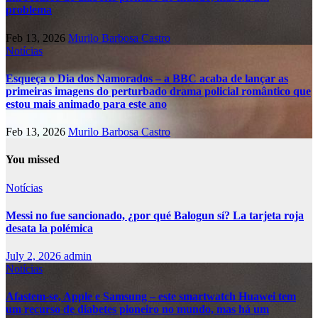
problema
Feb 13, 2026
Murilo Barbosa Castro
Notícias
Esqueça o Dia dos Namorados – a BBC acaba de lançar as
primeiras imagens do perturbado drama policial romântico que
estou mais animado para este ano
Feb 13, 2026
Murilo Barbosa Castro
You missed
Notícias
Messi no fue sancionado, ¿por qué Balogun sí? La tarjeta roja
desata la polémica
July 2, 2026
admin
Notícias
Afastem-se, Apple e Samsung – este smartwatch Huawei tem
um recurso de diabetes pioneiro no mundo, mas há um