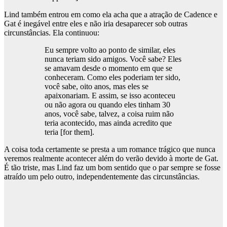
Lind também entrou em como ela acha que a atração de Cadence e
Gat é inegável entre eles e não iria desaparecer sob outras
circunstâncias. Ela continuou:
Eu sempre volto ao ponto de similar, eles
nunca teriam sido amigos. Você sabe? Eles
se amavam desde o momento em que se
conheceram. Como eles poderiam ter sido,
você sabe, oito anos, mas eles se
apaixonariam. E assim, se isso aconteceu
ou não agora ou quando eles tinham 30
anos, você sabe, talvez, a coisa ruim não
teria acontecido, mas ainda acredito que
teria [for them].
A coisa toda certamente se presta a um romance trágico que nunca
veremos realmente acontecer além do verão devido à morte de Gat.
É tão triste, mas Lind faz um bom sentido que o par sempre se fosse
atraído um pelo outro, independentemente das circunstâncias.