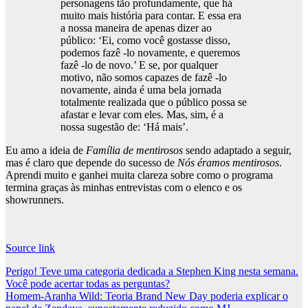
personagens tão profundamente, que há
muito mais história para contar. E essa era
a nossa maneira de apenas dizer ao
público: ‘Ei, como você gostasse disso,
podemos fazê -lo novamente, e queremos
fazê -lo de novo.’ E se, por qualquer
motivo, não somos capazes de fazê -lo
novamente, ainda é uma bela jornada
totalmente realizada que o público possa se
afastar e levar com eles. Mas, sim, é a
nossa sugestão de: ‘Há mais’.
Eu amo a ideia de
Família de mentirosos
sendo adaptado a seguir,
mas é claro que depende do sucesso de
Nós éramos mentirosos
.
Aprendi muito e ganhei muita clareza sobre como o programa
termina graças às minhas entrevistas com o elenco e os
showrunners.
Source link
Post
Perigo! Teve uma categoria dedicada a Stephen King nesta semana.
Você pode acertar todas as perguntas?
navigation
Homem-Aranha Wild: Teoria Brand New Day poderia explicar o