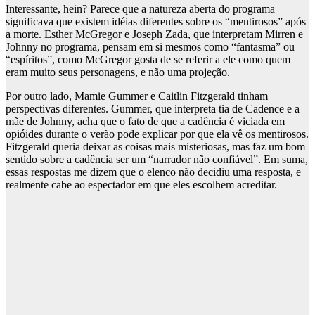
Interessante, hein? Parece que a natureza aberta do programa
significava que existem idéias diferentes sobre os “mentirosos” após
a morte. Esther McGregor e Joseph Zada, que interpretam Mirren e
Johnny no programa, pensam em si mesmos como “fantasma” ou
“espíritos”, como McGregor gosta de se referir a ele como quem
eram muito seus personagens, e não uma projeção.
Por outro lado, Mamie Gummer e Caitlin Fitzgerald tinham
perspectivas diferentes. Gummer, que interpreta tia de Cadence e a
mãe de Johnny, acha que o fato de que a cadência é viciada em
opióides durante o verão pode explicar por que ela vê os mentirosos.
Fitzgerald queria deixar as coisas mais misteriosas, mas faz um bom
sentido sobre a cadência ser um “narrador não confiável”. Em suma,
essas respostas me dizem que o elenco não decidiu uma resposta, e
realmente cabe ao espectador em que eles escolhem acreditar.