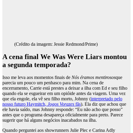
(Crédito da imagem: Jessie Redmond/Prime)
A cena final We Was Were Liars montou
a segunda temporada?
Isso me leva aos momentos finais de
Nós éramos mentirosos
que
parecia um pouco um penhasco para mim. Na cena de
encerramento, Carrie está prestes a deixar a ilha com Ed e seu filho
quando ela se esgueirar em um opióide antes da viagem. Uma vez
que ela engole, ela vê seu filho morto, Johnny (
interpretado pelo
nosso futuro Haymitch,
Jogos Vorazes
fãs
). Ela diz que achou que
ele havia saído, mas Johnny responde: “Eu não acho que posso”
antes que o programa desapareça oficialmente para preto. Parece
sugerir que há alguns negócios inacabados na ilha.
Quando perguntei aos showrunners Julie Plec e Carina Adly