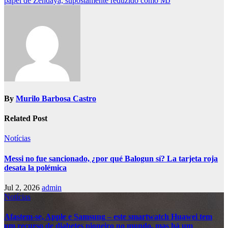
papel de Zendaya, supostamente reduzido como MJ
By
Murilo Barbosa Castro
Related Post
Notícias
Messi no fue sancionado, ¿por qué Balogun sí? La tarjeta roja
desata la polémica
Jul 2, 2026
admin
Notícias
Afastem-se, Apple e Samsung – este smartwatch Huawei tem
um recurso de diabetes pioneiro no mundo, mas há um