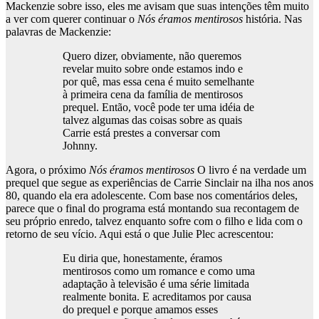
Mackenzie sobre isso, eles me avisam que suas intenções têm muito
a ver com querer continuar o
Nós éramos mentirosos
história. Nas
palavras de Mackenzie:
Quero dizer, obviamente, não queremos
revelar muito sobre onde estamos indo e
por quê, mas essa cena é muito semelhante
à primeira cena da família de mentirosos
prequel. Então, você pode ter uma idéia de
talvez algumas das coisas sobre as quais
Carrie está prestes a conversar com
Johnny.
Agora, o próximo
Nós éramos mentirosos
O livro é na verdade um
prequel que segue as experiências de Carrie Sinclair na ilha nos anos
80, quando ela era adolescente. Com base nos comentários deles,
parece que o final do programa está montando sua recontagem de
seu próprio enredo, talvez enquanto sofre com o filho e lida com o
retorno de seu vício. Aqui está o que Julie Plec acrescentou:
Eu diria que, honestamente, éramos
mentirosos como um romance e como uma
adaptação à televisão é uma série limitada
realmente bonita. E acreditamos por causa
do prequel e porque amamos esses