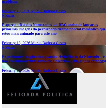
problema
February 13, 2026
Murilo Barbosa Castro
Notícias
Esqueça o Dia dos Namorados – a BBC acaba de lançar as
primeiras imagens do perturbado drama policial romântico que
estou mais animado para este ano
February 13, 2026
Murilo Barbosa Castro
Notícias
Experimentei o aplicativo gratuito Hello Mario da Nintendo – e
não consigo acreditar como ele é divertido (sim, é para crianças)
February 13, 2026
Murilo Barbosa Castro