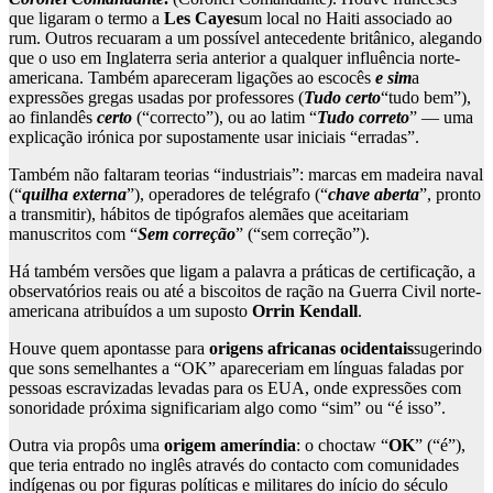
que ligaram o termo a
Les Cayes
um local no Haiti associado ao
rum. Outros recuaram a um possível antecedente britânico, alegando
que o uso em Inglaterra seria anterior a qualquer influência norte-
americana. Também apareceram ligações ao escocês
e sim
a
expressões gregas usadas por professores (
Tudo certo
“tudo bem”),
ao finlandês
certo
(“correcto”), ou ao latim “
Tudo correto
” — uma
explicação irónica por supostamente usar iniciais “erradas”.
Também não faltaram teorias “industriais”: marcas em madeira naval
(“
quilha externa
”), operadores de telégrafo (“
chave aberta
”, pronto
a transmitir), hábitos de tipógrafos alemães que aceitariam
manuscritos com “
Sem correção
” (“sem correção”).
Há também versões que ligam a palavra a práticas de certificação, a
observatórios reais ou até a biscoitos de ração na Guerra Civil norte-
americana atribuídos a um suposto
Orrin Kendall
.
Houve quem apontasse para
origens africanas ocidentais
sugerindo
que sons semelhantes a “OK” apareceriam em línguas faladas por
pessoas escravizadas levadas para os EUA, onde expressões com
sonoridade próxima significariam algo como “sim” ou “é isso”.
Outra via propôs uma
origem ameríndia
: o choctaw “
OK
” (“é”),
que teria entrado no inglês através do contacto com comunidades
indígenas ou por figuras políticas e militares do início do século