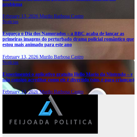
problema
February 13, 2026
Murilo Barbosa Castro
Notícias
Esqueça o Dia dos Namorados – a BBC acaba de lançar as
primeiras imagens do perturbado drama policial romântico que
estou mais animado para este ano
February 13, 2026
Murilo Barbosa Castro
Notícias
Experimentei o aplicativo gratuito Hello Mario da Nintendo – e
não consigo acreditar como ele é divertido (sim, é para crianças)
February 13, 2026
Murilo Barbosa Castro