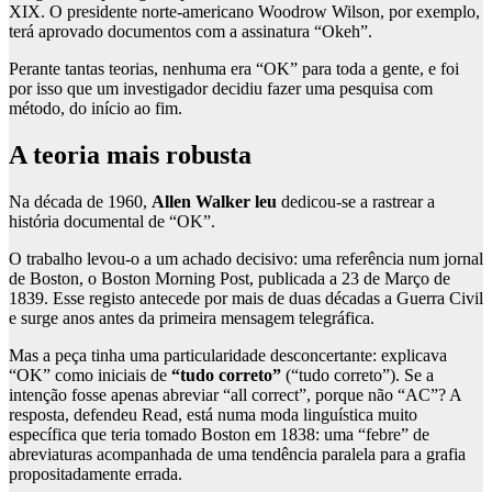
XIX. O presidente norte-americano Woodrow Wilson, por exemplo,
terá aprovado documentos com a assinatura “Okeh”.
Perante tantas teorias, nenhuma era “OK” para toda a gente, e foi
por isso que um investigador decidiu fazer uma pesquisa com
método, do início ao fim.
A teoria mais robusta
Na década de 1960,
Allen Walker leu
dedicou-se a rastrear a
história documental de “OK”.
O trabalho levou-o a um achado decisivo: uma referência num jornal
de Boston, o Boston Morning Post, publicada a 23 de Março de
1839. Esse registo antecede por mais de duas décadas a Guerra Civil
e surge anos antes da primeira mensagem telegráfica.
Mas a peça tinha uma particularidade desconcertante: explicava
“OK” como iniciais de
“tudo correto”
(“tudo correto”). Se a
intenção fosse apenas abreviar “all correct”, porque não “AC”? A
resposta, defendeu Read, está numa moda linguística muito
específica que teria tomado Boston em 1838: uma “febre” de
abreviaturas acompanhada de uma tendência paralela para a grafia
propositadamente errada.