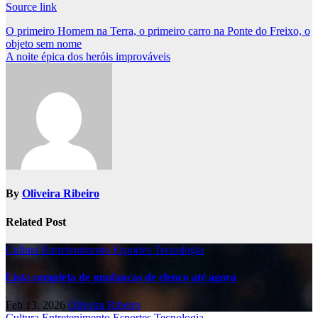
Source link
Post
O primeiro Homem na Terra, o primeiro carro na Ponte do Freixo, o
objeto sem nome
navigation
A noite épica dos heróis improváveis
By
Oliveira Ribeiro
Related Post
Cultura
Entretenimento
Esportes
Tecnologia
Lista completa de mudanças de elenco até agora
Feb 13, 2026
Oliveira Ribeiro
Cultura
Entretenimento
Esportes
Tecnologia