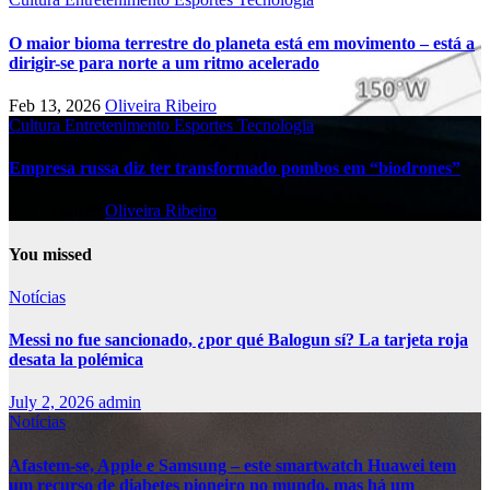
O maior bioma terrestre do planeta está em movimento – está a
dirigir-se para norte a um ritmo acelerado
Feb 13, 2026
Oliveira Ribeiro
Cultura
Entretenimento
Esportes
Tecnologia
Empresa russa diz ter transformado pombos em “biodrones”
Feb 13, 2026
Oliveira Ribeiro
You missed
Notícias
Messi no fue sancionado, ¿por qué Balogun sí? La tarjeta roja
desata la polémica
July 2, 2026
admin
Notícias
Afastem-se, Apple e Samsung – este smartwatch Huawei tem
um recurso de diabetes pioneiro no mundo, mas há um