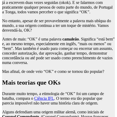
já a escrevem duas vezes seguidas (okok). E se falarmos com
praticamente qualquer pessoa de outra parte do mundo, de Portugal
a Tonga, todos vamos perceber o que significa “OK”.
No entanto, apesar de ser provavelmente a palavra mais ubíqua do
mundo, a sua origem continua a ter um toque de mistério. Vamos
desvendá-la, OK?
Antes de mais: “OK” é uma palavra
camaleão
. Significa “está bem”
e, ao mesmo tempo, especialmente em inglês, “mais ou menos” ou
“bem”. Mas também é usado para começar ou encerrar um assunto,
conceder autorização, dar aprovação, ganhar tempo, demonstrar
concordância ou até pode ser usado como preenchimento de vazios
numa conversa.
Mas afinal, de onde veio “OK” e como se tornou tão popular?
Mais teorias que OKs
Durante muito tempo, a etimologia de “OK” foi um campo de
batalha, compara o
Ciência IFL
. O termo era tão popular que
parecia impossível não haver uma história clara de origem.
Alguns defendiam uma origem militar alemã, como iniciais de
Coronel Comandante
.
(
Coronel Comandante).
Houve franceses