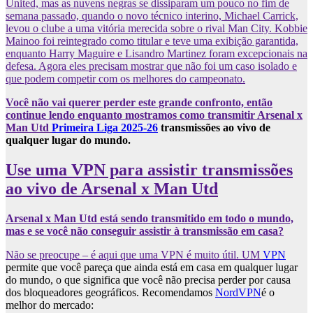
United, mas as nuvens negras se dissiparam um pouco no fim de
semana passado, quando o novo técnico interino, Michael Carrick,
levou o clube a uma vitória merecida sobre o rival Man City. Kobbie
Mainoo foi reintegrado como titular e teve uma exibição garantida,
enquanto Harry Maguire e Lisandro Martinez foram excepcionais na
defesa. Agora eles precisam mostrar que não foi um caso isolado e
que podem competir com os melhores do campeonato.
Você não vai querer perder este grande confronto, então
continue lendo enquanto mostramos como transmitir Arsenal x
Man Utd
Primeira Liga 2025-26
transmissões ao vivo de
qualquer lugar do mundo.
Use uma VPN para assistir transmissões
ao vivo de Arsenal x Man Utd
Arsenal x Man Utd está sendo transmitido em todo o mundo,
mas e se você não conseguir assistir à transmissão em casa?
Não se preocupe – é aqui que uma VPN é muito útil. UM
VPN
permite que você pareça que ainda está em casa em qualquer lugar
do mundo, o que significa que você não precisa perder por causa
dos bloqueadores geográficos. Recomendamos
NordVPN
é o
melhor do mercado: