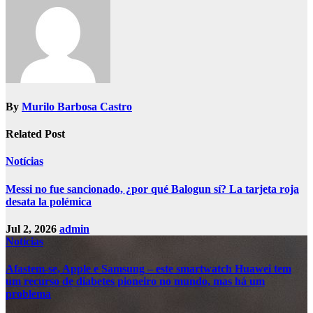
By
Murilo Barbosa Castro
Related Post
Notícias
Messi no fue sancionado, ¿por qué Balogun sí? La tarjeta roja
desata la polémica
Jul 2, 2026
admin
Notícias
Afastem-se, Apple e Samsung – este smartwatch Huawei tem
um recurso de diabetes pioneiro no mundo, mas há um
problema