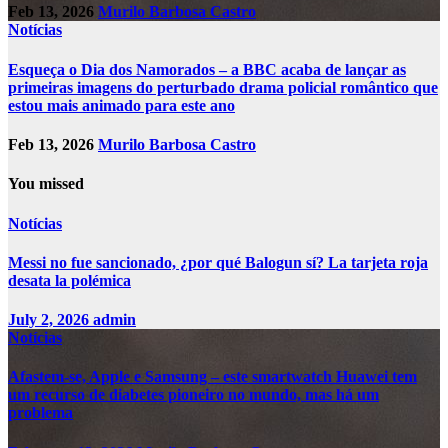
Feb 13, 2026
Murilo Barbosa Castro
Notícias
Esqueça o Dia dos Namorados – a BBC acaba de lançar as
primeiras imagens do perturbado drama policial romântico que
estou mais animado para este ano
Feb 13, 2026
Murilo Barbosa Castro
You missed
Notícias
Messi no fue sancionado, ¿por qué Balogun sí? La tarjeta roja
desata la polémica
July 2, 2026
admin
Notícias
Afastem-se, Apple e Samsung – este smartwatch Huawei tem
um recurso de diabetes pioneiro no mundo, mas há um
problema