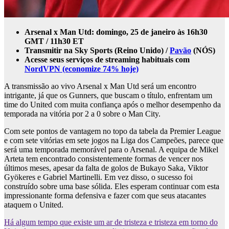
Arsenal x Man Utd: domingo, 25 de janeiro às 16h30
GMT / 11h30 ET
Transmitir na Sky Sports (Reino Unido) /
Pavão
(NÓS)
Acesse seus serviços de streaming habituais com
NordVPN (economize 74% hoje)
A transmissão ao vivo Arsenal x Man Utd será um encontro
intrigante, já que os Gunners, que buscam o título, enfrentam um
time do United com muita confiança após o melhor desempenho da
temporada na vitória por 2 a 0 sobre o Man City.
Com sete pontos de vantagem no topo da tabela da Premier League
e com sete vitórias em sete jogos na Liga dos Campeões, parece que
será uma temporada memorável para o Arsenal. A equipa de Mikel
Arteta tem encontrado consistentemente formas de vencer nos
últimos meses, apesar da falta de golos de Bukayo Saka, Viktor
Gyökeres e Gabriel Martinelli. Em vez disso, o sucesso foi
construído sobre uma base sólida. Eles esperam continuar com esta
impressionante forma defensiva e fazer com que seus atacantes
ataquem o United.
Há algum tempo que existe um ar de tristeza e tristeza em torno do