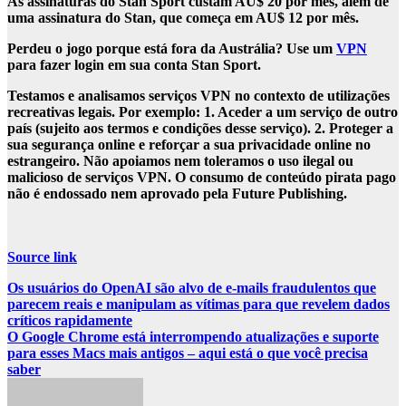
As assinaturas do Stan Sport custam AU$ 20 por mês, além de
uma assinatura do Stan, que começa em AU$ 12 por mês.
Perdeu o jogo porque está fora da Austrália?
Use um
VPN
para fazer login em sua conta Stan Sport.
Testamos e analisamos serviços VPN no contexto de utilizações
recreativas legais. Por exemplo: 1. Aceder a um serviço de outro
país (sujeito aos termos e condições desse serviço). 2. Proteger a
sua segurança online e reforçar a sua privacidade online no
estrangeiro. Não apoiamos nem toleramos o uso ilegal ou
malicioso de serviços VPN. O consumo de conteúdo pirata pago
não é endossado nem aprovado pela Future Publishing.
Source link
Post
Os usuários do OpenAI são alvo de e-mails fraudulentos que
parecem reais e manipulam as vítimas para que revelem dados
navigation
críticos rapidamente
O Google Chrome está interrompendo atualizações e suporte
para esses Macs mais antigos – aqui está o que você precisa
saber