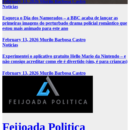
February 13, 2026
Murilo Barbosa Castro
Notícias
Esqueça o Dia dos Namorados – a BBC acaba de lançar as
primeiras imagens do perturbado drama policial romântico que
estou mais animado para este ano
February 13, 2026
Murilo Barbosa Castro
Notícias
Experimentei o aplicativo gratuito Hello Mario da Nintendo – e
não consigo acreditar como ele é divertido (sim, é para crianças)
February 13, 2026
Murilo Barbosa Castro
Feijoada Politica