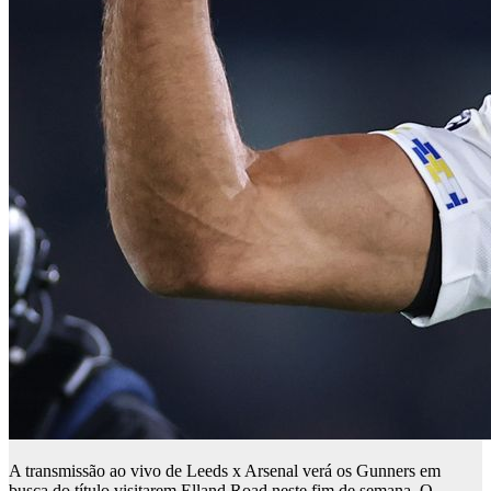
A transmissão ao vivo de Leeds x Arsenal verá os Gunners em
busca do título visitarem Elland Road neste fim de semana. O