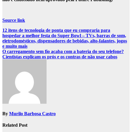
Source link
Post
12 itens de tecnologia de ponta que eu compraria para
hospedar a melhor festa do Super Bowl – TVs, barras de som,
navigation
eletrodomésticos, dispensadores de bebidas, alto-falantes, jogos
e muito mais
O carregamento sem fio acaba com a bateria do seu telefone?
Cientistas explicam os prós e os contras de não usar cabos
By
Murilo Barbosa Castro
Related Post