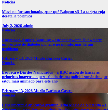
Notícias
Messi no fue sancionado, ¿por qué Balogun sí? La tarjeta roja
desata la polémica
July 2, 2026
admin
Notícias
Afastem-se, Apple e Samsung – este smartwatch Huawei tem
um recurso de diabetes pioneiro no mundo, mas há um
problema
February 13, 2026
Murilo Barbosa Castro
Notícias
Esqueça o Dia dos Namorados – a BBC acaba de lançar as
primeiras imagens do perturbado drama policial romântico que
estou mais animado para este ano
February 13, 2026
Murilo Barbosa Castro
Notícias
Experimentei o aplicativo gratuito Hello Mario da Nintendo – e
não consigo acreditar como ele é divertido (sim, é para crianças)