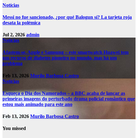
Notícias
Messi no fue sancionado, ¿por qué Balogun sí? La tarjeta roja
desata la polémica
Jul 2, 2026
admin
Notícias
Afastem-se, Apple e Samsung – este smartwatch Huawei tem
um recurso de diabetes pioneiro no mundo, mas há um
problema
Feb 13, 2026
Murilo Barbosa Castro
Notícias
Esqueça o Dia dos Namorados – a BBC acaba de lançar as
primeiras imagens do perturbado drama policial romântico que
estou mais animado para este ano
Feb 13, 2026
Murilo Barbosa Castro
You missed