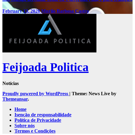
February 13, 2026
Murilo Barbosa Castro
Feijoada Politica
Notícias
Proudly powered by WordPress
|
Theme: News Live by
Themeansar
.
Home
Isenção de responsabilidade
Política de Privacidade
Sobre nós
Termos e Condições