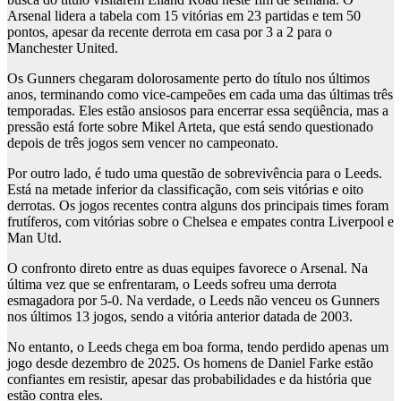
Arsenal lidera a tabela com 15 vitórias em 23 partidas e tem 50
pontos, apesar da recente derrota em casa por 3 a 2 para o
Manchester United.
Os Gunners chegaram dolorosamente perto do título nos últimos
anos, terminando como vice-campeões em cada uma das últimas três
temporadas. Eles estão ansiosos para encerrar essa seqüência, mas a
pressão está forte sobre Mikel Arteta, que está sendo questionado
depois de três jogos sem vencer no campeonato.
Por outro lado, é tudo uma questão de sobrevivência para o Leeds.
Está na metade inferior da classificação, com seis vitórias e oito
derrotas. Os jogos recentes contra alguns dos principais times foram
frutíferos, com vitórias sobre o Chelsea e empates contra Liverpool e
Man Utd.
O confronto direto entre as duas equipes favorece o Arsenal. Na
última vez que se enfrentaram, o Leeds sofreu uma derrota
esmagadora por 5-0. Na verdade, o Leeds não venceu os Gunners
nos últimos 13 jogos, sendo a vitória anterior datada de 2003.
No entanto, o Leeds chega em boa forma, tendo perdido apenas um
jogo desde dezembro de 2025. Os homens de Daniel Farke estão
confiantes em resistir, apesar das probabilidades e da história que
estão contra eles.