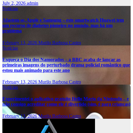
July 2, 2026
admin
Notícias
Afastem-se, Apple e Samsung – este smartwatch Huawei tem
um recurso de diabetes pioneiro no mundo, mas há um
problema
February 13, 2026
Murilo Barbosa Castro
Notícias
Esqueça o Dia dos Namorados – a BBC acaba de lançar as
primeiras imagens do perturbado drama policial romântico que
estou mais animado para este ano
February 13, 2026
Murilo Barbosa Castro
Notícias
Experimentei o aplicativo gratuito Hello Mario da Nintendo – e
não consigo acreditar como ele é divertido (sim, é para crianças)
February 13, 2026
Murilo Barbosa Castro