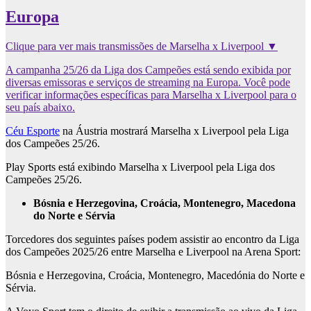
Europa
Clique para ver mais transmissões de Marselha x Liverpool ▼
A campanha 25/26 da Liga dos Campeões está sendo exibida por
diversas emissoras e serviços de streaming na Europa. Você pode
verificar informações específicas para Marselha x Liverpool para o
seu país abaixo.
Céu Esporte
na Áustria mostrará Marselha x Liverpool pela Liga
dos Campeões 25/26.
Play Sports está exibindo Marselha x Liverpool pela Liga dos
Campeões 25/26.
Bósnia e Herzegovina, Croácia, Montenegro, Macedona
do Norte e Sérvia
Torcedores dos seguintes países podem assistir ao encontro da Liga
dos Campeões 2025/26 entre Marselha e Liverpool na Arena Sport:
Bósnia e Herzegovina, Croácia, Montenegro, Macedónia do Norte e
Sérvia.