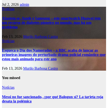
Jul 2, 2026
admin
Notícias
Afastem-se, Apple e Samsung – este smartwatch Huawei tem
um recurso de diabetes pioneiro no mundo, mas há um
problema
Feb 13, 2026
Murilo Barbosa Castro
Notícias
Esqueça o Dia dos Namorados – a BBC acaba de lançar as
primeiras imagens do perturbado drama policial romântico que
estou mais animado para este ano
Feb 13, 2026
Murilo Barbosa Castro
You missed
Notícias
Messi no fue sancionado, ¿por qué Balogun sí? La tarjeta roja
desata la polémica