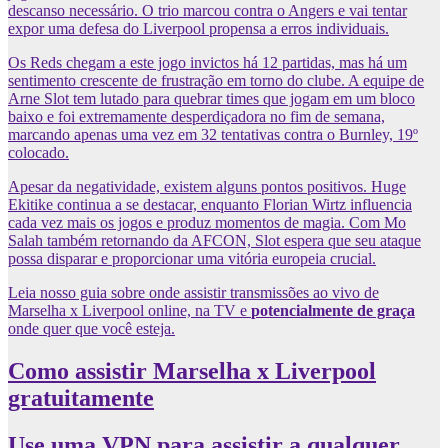
descanso necessário. O trio marcou contra o Angers e vai tentar
expor uma defesa do Liverpool propensa a erros individuais.
Os Reds chegam a este jogo invictos há 12 partidas, mas há um
sentimento crescente de frustração em torno do clube. A equipe de
Arne Slot tem lutado para quebrar times que jogam em um bloco
baixo e foi extremamente desperdiçadora no fim de semana,
marcando apenas uma vez em 32 tentativas contra o Burnley, 19º
colocado.
Apesar da negatividade, existem alguns pontos positivos. Huge
Ekitike continua a se destacar, enquanto Florian Wirtz influencia
cada vez mais os jogos e produz momentos de magia. Com Mo
Salah também retornando da AFCON, Slot espera que seu ataque
possa disparar e proporcionar uma vitória europeia crucial.
Leia nosso guia sobre onde assistir transmissões ao vivo de
Marselha x Liverpool online, na TV e
potencialmente de graça
onde quer que você esteja.
Como assistir Marselha x Liverpool
gratuitamente
Use uma VPN para assistir a qualquer