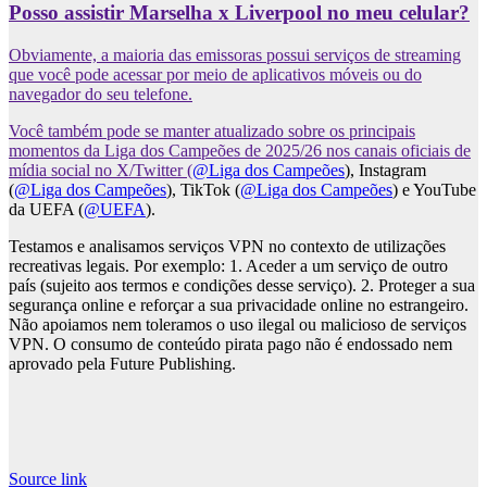
Posso assistir Marselha x Liverpool no meu celular?
Obviamente, a maioria das emissoras possui serviços de streaming
que você pode acessar por meio de aplicativos móveis ou do
navegador do seu telefone.
Você também pode se manter atualizado sobre os principais
momentos da Liga dos Campeões de 2025/26 nos canais oficiais de
mídia social no X/Twitter (
@Liga dos Campeões
), Instagram
(
@Liga dos Campeões
), TikTok (
@Liga dos Campeões
) e YouTube
da UEFA (
@UEFA
).
Testamos e analisamos serviços VPN no contexto de utilizações
recreativas legais. Por exemplo: 1. Aceder a um serviço de outro
país (sujeito aos termos e condições desse serviço). 2. Proteger a sua
segurança online e reforçar a sua privacidade online no estrangeiro.
Não apoiamos nem toleramos o uso ilegal ou malicioso de serviços
VPN. O consumo de conteúdo pirata pago não é endossado nem
aprovado pela Future Publishing.
Source link