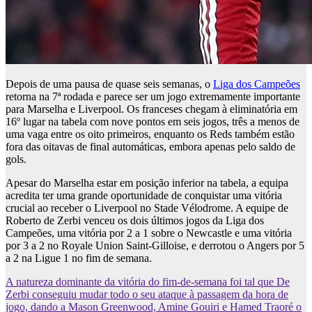
Depois de uma pausa de quase seis semanas, o
Liga dos Campeões
retorna na 7ª rodada e parece ser um jogo extremamente importante
para Marselha e Liverpool. Os franceses chegam à eliminatória em
16º lugar na tabela com nove pontos em seis jogos, três a menos de
uma vaga entre os oito primeiros, enquanto os Reds também estão
fora das oitavas de final automáticas, embora apenas pelo saldo de
gols.
Apesar do Marselha estar em posição inferior na tabela, a equipa
acredita ter uma grande oportunidade de conquistar uma vitória
crucial ao receber o Liverpool no Stade Vélodrome. A equipe de
Roberto de Zerbi venceu os dois últimos jogos da Liga dos
Campeões, uma vitória por 2 a 1 sobre o Newcastle e uma vitória
por 3 a 2 no Royale Union Saint-Gilloise, e derrotou o Angers por 5
a 2 na Ligue 1 no fim de semana.
A natureza dominante da vitória do fim-de-semana foi tal que De
Zerbi conseguiu mudar todo o seu ataque à passagem da hora de
jogo, dando a Mason Greenwood, Amine Gouiri e Hamed Traoré o