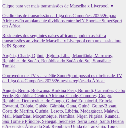
Clique para ver mais transmissões de Marselha x Liverpool ▼
Os direitos de transmissão da Liga dos Campeões 2025/26 para
África estão amplamente divididos entre beIN Sports e SuperSport
em África.
Residentes dos seguintes países africanos podem assistir a
transmissões ao vivo de Marselha x Liverpool com uma assinatura
beIN Sports:
Argélia, Chade, Djibuti, Egipto, Líbia, Mauritânia, Marrocos,
República do Sudão, República do Sudão do Sul, Somália e
Tunísia.
O provedor de TV via satélite SuperSport possui os direitos de TV
da Liga dos Campeões 2025/26 nestas regiões da África:
Angola, Benin, Botswana, Burkina Faso, Burundi, Camarões, Cabo
Verde, República Centro-Africana, Chade, Comores, Congo,
República Democrática do Congo, Guiné Equatorial, Eritreia,
Eswatini, Etiópia, Gabão, Gâmbia, Gana, Guiné, Guiné-Bissau,
Costa do Marfim, Quénia, Lesoto, Libéria, Madagáscar, Malawi,
Mali, Maurícias, Moçambique, Namíbia, Níger, Nigéria, Ruanda,
São Tomé e Príncipe, Senegal, Seicheles, Serra Leoa, Santa Helena
e Ascensão, África do Sul, República Unida da Tanzânia, Togo,