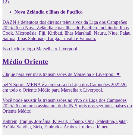
12).
Nova Zelândia e Ilhas do Pacífico
DAZN é detentora dos direitos televisivos da Liga dos Campeões
2025/26 na Nova Zelândia e nas Ilhas do Pacífico, incluindo: Ilhas
Cook, Micronésia, Fiji, Kiribati, Ilhas Marshall, Nauru, Niue, Palau,
Samoa, Ilhas Salomão, Tonga, Tuvalu e Vanuatu.
Isso inclui o jogo Marselha x Liverpool.
Médio Oriente
Clique para ver mais transmissões de Marselha x Liverpool ▼
beIN Sports MENA é a emissora da Liga dos Campeões 2025/26
em todo o Oriente Médio para Marselha x Liverpool.
Você pode assistir às transmissões ao vivo da Liga dos Campeões
2025/26 com uma assinatura do beIN Sports nos seguintes países do
Oriente Médio:
Bahrein, Iraque, Jordânia, Kuwait, Líbano, Omã, Palestina, Qatar,
Arábia Saudita, Síria, Emirados Árabes Unidos e Iémen.