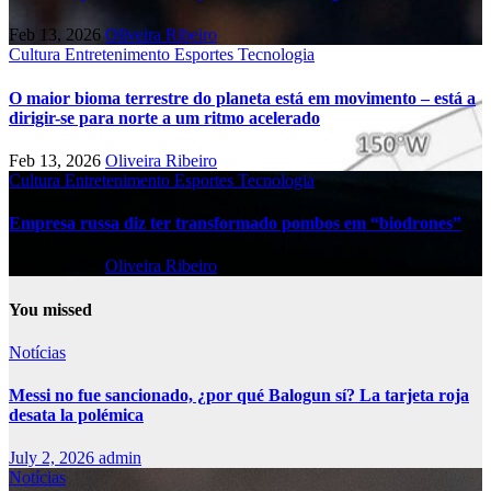
Feb 13, 2026
Oliveira Ribeiro
Cultura
Entretenimento
Esportes
Tecnologia
O maior bioma terrestre do planeta está em movimento – está a
dirigir-se para norte a um ritmo acelerado
Feb 13, 2026
Oliveira Ribeiro
Cultura
Entretenimento
Esportes
Tecnologia
Empresa russa diz ter transformado pombos em “biodrones”
Feb 13, 2026
Oliveira Ribeiro
You missed
Notícias
Messi no fue sancionado, ¿por qué Balogun sí? La tarjeta roja
desata la polémica
July 2, 2026
admin
Notícias