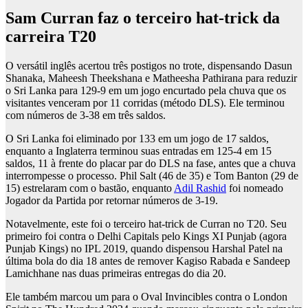
Sam Curran faz o terceiro hat-trick da
carreira T20
O versátil inglês acertou três postigos no trote, dispensando Dasun
Shanaka, Maheesh Theekshana e Matheesha Pathirana para reduzir
o Sri Lanka para 129-9 em um jogo encurtado pela chuva que os
visitantes venceram por 11 corridas (método DLS). Ele terminou
com números de 3-38 em três saldos.
O Sri Lanka foi eliminado por 133 em um jogo de 17 saldos,
enquanto a Inglaterra terminou suas entradas em 125-4 em 15
saldos, 11 à frente do placar par do DLS na fase, antes que a chuva
interrompesse o processo. Phil Salt (46 de 35) e Tom Banton (29 de
15) estrelaram com o bastão, enquanto
Adil Rashid
foi nomeado
Jogador da Partida por retornar números de 3-19.
Notavelmente, este foi o terceiro hat-trick de Curran no T20. Seu
primeiro foi contra o Delhi Capitals pelo Kings XI Punjab (agora
Punjab Kings) no IPL 2019, quando dispensou Harshal Patel na
última bola do dia 18 antes de remover Kagiso Rabada e Sandeep
Lamichhane nas duas primeiras entregas do dia 20.
Ele também marcou um para o Oval Invincibles contra o London