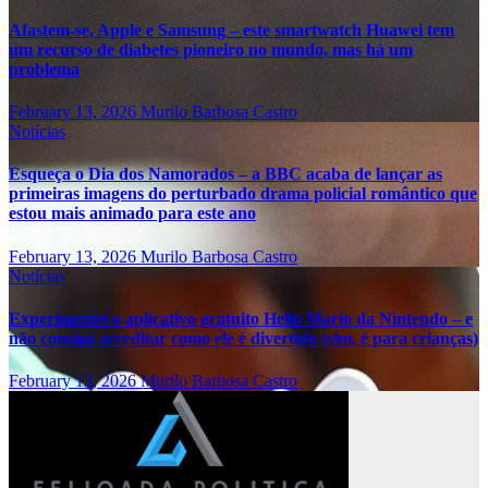
Afastem-se, Apple e Samsung – este smartwatch Huawei tem
um recurso de diabetes pioneiro no mundo, mas há um
problema
February 13, 2026
Murilo Barbosa Castro
Notícias
Esqueça o Dia dos Namorados – a BBC acaba de lançar as
primeiras imagens do perturbado drama policial romântico que
estou mais animado para este ano
February 13, 2026
Murilo Barbosa Castro
Notícias
Experimentei o aplicativo gratuito Hello Mario da Nintendo – e
não consigo acreditar como ele é divertido (sim, é para crianças)
February 13, 2026
Murilo Barbosa Castro