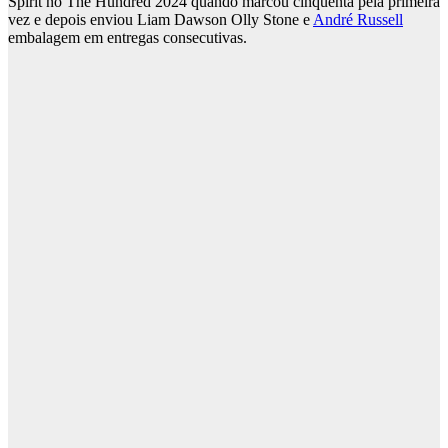
Spirit no The Hundred 2024 quando marcou cinquenta pela primeira
vez e depois enviou Liam Dawson Olly Stone e
André Russell
embalagem em entregas consecutivas.