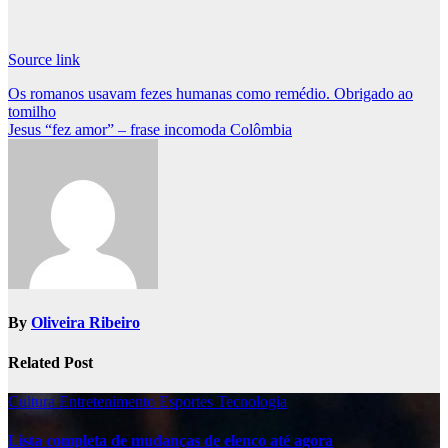
Source link
Post
Os romanos usavam fezes humanas como remédio. Obrigado ao
tomilho
navigation
Jesus “fez amor” – frase incomoda Colômbia⁩
By
Oliveira Ribeiro
Related Post
Cultura
Entretenimento
Esportes
Tecnologia
Lista completa de mudanças de elenco até agora