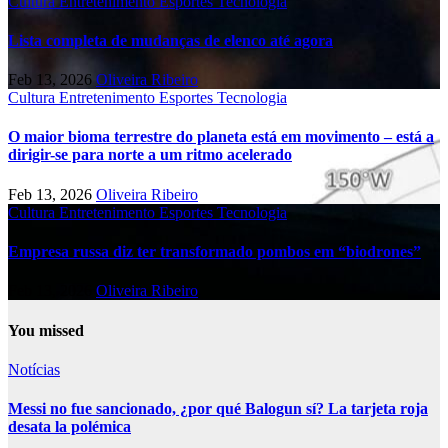
Cultura
Entretenimento
Esportes
Tecnologia
Lista completa de mudanças de elenco até agora
Feb 13, 2026
Oliveira Ribeiro
Cultura
Entretenimento
Esportes
Tecnologia
O maior bioma terrestre do planeta está em movimento – está a
dirigir-se para norte a um ritmo acelerado
Feb 13, 2026
Oliveira Ribeiro
Cultura
Entretenimento
Esportes
Tecnologia
Empresa russa diz ter transformado pombos em “biodrones”
Feb 13, 2026
Oliveira Ribeiro
You missed
Notícias
Messi no fue sancionado, ¿por qué Balogun sí? La tarjeta roja
desata la polémica