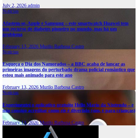
July 2, 2026
admin
Notícias
Afastem-se, Apple e Samsung – este smartwatch Huawei tem
um recurso de diabetes pioneiro no mundo, mas há um
problema
February 13, 2026
Murilo Barbosa Castro
Notícias
Esqueça o Dia dos Namorados – a BBC acaba de lançar as
primeiras imagens do perturbado drama policial romântico que
estou mais animado para este ano
February 13, 2026
Murilo Barbosa Castro
Notícias
Experimentei o aplicativo gratuito Hello Mario da Nintendo – e
não consigo acreditar como ele é divertido (sim, é para crianças)
February 13, 2026
Murilo Barbosa Castro