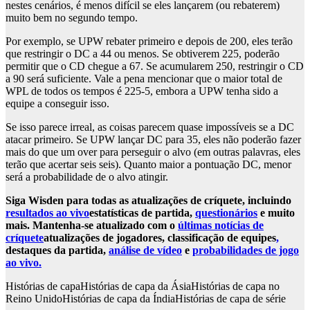
nestes cenários, é menos difícil se eles lançarem (ou rebaterem)
muito bem no segundo tempo.
Por exemplo, se UPW rebater primeiro e depois de 200, eles terão
que restringir o DC a 44 ou menos. Se obtiverem 225, poderão
permitir que o CD chegue a 67. Se acumularem 250, restringir o CD
a 90 será suficiente. Vale a pena mencionar que o maior total de
WPL de todos os tempos é 225-5, embora a UPW tenha sido a
equipe a conseguir isso.
Se isso parece irreal, as coisas parecem quase impossíveis se a DC
atacar primeiro. Se UPW lançar DC para 35, eles não poderão fazer
mais do que um over para perseguir o alvo (em outras palavras, eles
terão que acertar seis seis). Quanto maior a pontuação DC, menor
será a probabilidade de o alvo atingir.
Siga Wisden para todas as atualizações de críquete, incluindo
resultados ao vivo
estatísticas de partida,
questionários
e muito
mais. Mantenha-se atualizado com o
últimas notícias de
críquete
atualizações de jogadores, classificação de equipes
,
destaques da partida,
análise de vídeo
e
probabilidades de jogo
ao vivo.
Histórias de capa
Histórias de capa da Ásia
Histórias de capa no
Reino Unido
Histórias de capa da Índia
Histórias de capa de série