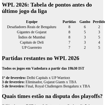
WPL 2026: Tabela de pontos antes do
último jogo da liga
Equipe
Partidas
Ganho
Perdid
Desafiadores Reais de Bengaluru
8
6
2
Gigantes de Gujarat
8
5
3
Índios de Mumbai
8
3
5
Capitais de Deli
7
3
4
UP Guerreiro
7
2
5
Partidas restantes no WPL 2026
Todos os jogos em Vadodara a partir das 19h30 IST
1º de fevereiro:
Delhi Capitals x UP Warriorz
3 de fevereiro:
Eliminador, Gujarat Giants x TBA
5 de fevereiro:
Final, Royal Challengers Bengaluru x TBA
Quais times estão na disputa dos playoffs?