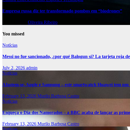
Empresa russa diz ter transformado pombos em “biodrones”
Feb 13, 2026
Oliveira Ribeiro
You missed
Notícias
Messi no fue sancionado, ¿por qué Balogun sí? La tarjeta roja de
July 2, 2026
admin
Notícias
Afastem-se, Apple e Samsung – este smartwatch Huawei tem um 
February 13, 2026
Murilo Barbosa Castro
Notícias
Esqueça o Dia dos Namorados – a BBC acaba de lançar as primei
February 13, 2026
Murilo Barbosa Castro
Notícias