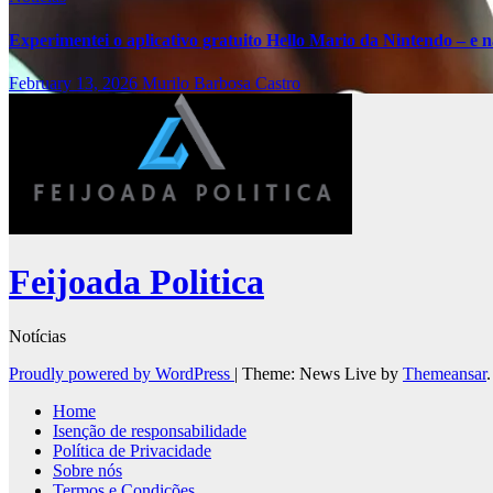
Experimentei o aplicativo gratuito Hello Mario da Nintendo – e nã
February 13, 2026
Murilo Barbosa Castro
Feijoada Politica
Notícias
Proudly powered by WordPress
|
Theme: News Live by
Themeansar
.
Home
Isenção de responsabilidade
Política de Privacidade
Sobre nós
Termos e Condições