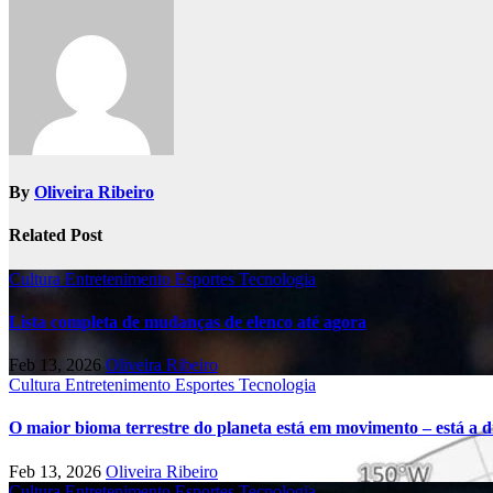
By
Oliveira Ribeiro
Related Post
Cultura
Entretenimento
Esportes
Tecnologia
Lista completa de mudanças de elenco até agora
Feb 13, 2026
Oliveira Ribeiro
Cultura
Entretenimento
Esportes
Tecnologia
O maior bioma terrestre do planeta está em movimento – está a di
Feb 13, 2026
Oliveira Ribeiro
Cultura
Entretenimento
Esportes
Tecnologia