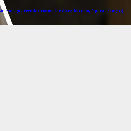
o consigo acreditar como ele é divertido (sim, é para crianças)