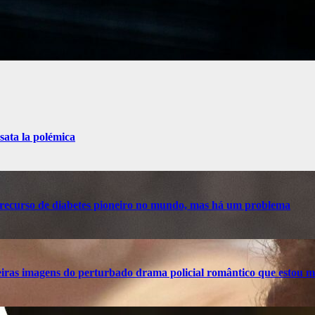
sata la polémica
recurso de diabetes pioneiro no mundo, mas há um problema
ras imagens do perturbado drama policial romântico que estou m