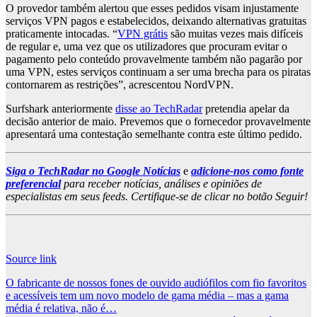
O provedor também alertou que esses pedidos visam injustamente
serviços VPN pagos e estabelecidos, deixando alternativas gratuitas
praticamente intocadas. “
VPN grátis
são muitas vezes mais difíceis
de regular e, uma vez que os utilizadores que procuram evitar o
pagamento pelo conteúdo provavelmente também não pagarão por
uma VPN, estes serviços continuam a ser uma brecha para os piratas
contornarem as restrições”, acrescentou NordVPN.
Surfshark anteriormente
disse ao TechRadar
pretendia apelar da
decisão anterior de maio. Prevemos que o fornecedor provavelmente
apresentará uma contestação semelhante contra este último pedido.
Siga o TechRadar no Google Notícias
e
adicione-nos como fonte
preferencial
para receber notícias, análises e opiniões de
especialistas em seus feeds. Certifique-se de clicar no botão Seguir!
Source link
Post
O fabricante de nossos fones de ouvido audiófilos com fio favoritos
e acessíveis tem um novo modelo de gama média – mas a gama
navigation
média é relativa, não é…