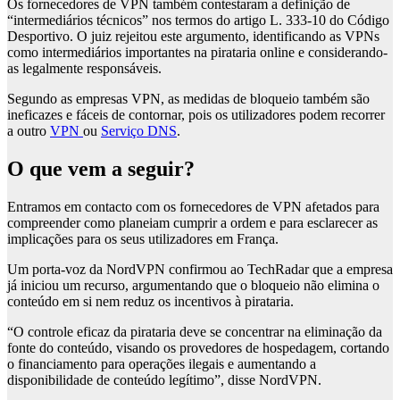
Os fornecedores de VPN também contestaram a definição de
“intermediários técnicos” nos termos do artigo L. 333-10 do Código
Desportivo. O juiz rejeitou este argumento, identificando as VPNs
como intermediários importantes na pirataria online e considerando-
as legalmente responsáveis.
Segundo as empresas VPN, as medidas de bloqueio também são
ineficazes e fáceis de contornar, pois os utilizadores podem recorrer
a outro
VPN
ou
Serviço DNS
.
O que vem a seguir?
Entramos em contacto com os fornecedores de VPN afetados para
compreender como planeiam cumprir a ordem e para esclarecer as
implicações para os seus utilizadores em França.
Um porta-voz da NordVPN confirmou ao TechRadar que a empresa
já iniciou um recurso, argumentando que o bloqueio não elimina o
conteúdo em si nem reduz os incentivos à pirataria.
“O controle eficaz da pirataria deve se concentrar na eliminação da
fonte do conteúdo, visando os provedores de hospedagem, cortando
o financiamento para operações ilegais e aumentando a
disponibilidade de conteúdo legítimo”, disse NordVPN.