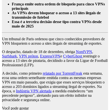
França emite outra ordem de bloqueio para cinco VPNs
principais
As VPNs devem bloquear o acesso a 13 sites ilegais de
transmissão de futebol
Essa é a terceira decisão desse tipo contra VPNs desde
maio de 2025
Um tribunal de Paris ordenou que cinco conhecidos provedores de
VPN bloqueiem o acesso a sites ilegais de streaming de esportes.
O despacho, datado de 18 de dezembro, obriga
NordVPN
,
Surfshark
,
VPN próton
,
ExpressVPN
e
CyberGhost
restringir o
acesso a 13 sites de pirataria, decidindo a favor da Ligue de Football
Professionnel (LFP).
A decisão, como primeiro
relatado por TorrentFreak
esta semana,
ecoa uma ordem semelhante emitida contra as mesmas empresas
VPN em maio passado, que exigia que esses serviços bloqueiem o
acesso a 203 domínios ligados a streaming ilegal de esportes. Na
época, o
Indústria VPN alertada
a medida estabeleceu “um
precedente perigoso”, alertando para um efeito inibidor na
privacidade e segurança online.
Você pode gostar