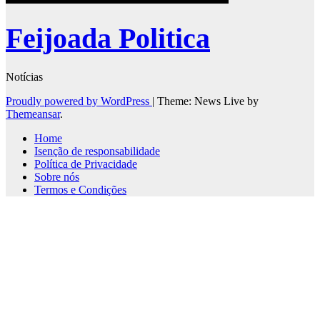
Feijoada Politica
Notícias
Proudly powered by WordPress
|
Theme: News Live by
Themeansar
.
Home
Isenção de responsabilidade
Política de Privacidade
Sobre nós
Termos e Condições