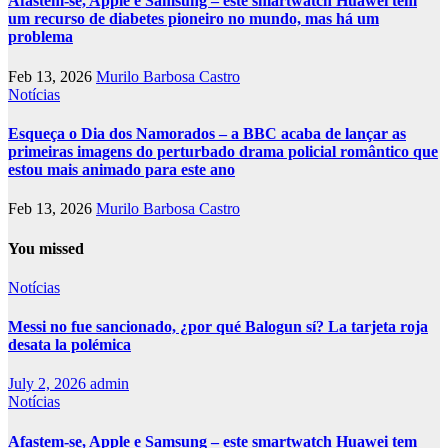
Afastem-se, Apple e Samsung – este smartwatch Huawei tem
um recurso de diabetes pioneiro no mundo, mas há um
problema
Feb 13, 2026
Murilo Barbosa Castro
Notícias
Esqueça o Dia dos Namorados – a BBC acaba de lançar as
primeiras imagens do perturbado drama policial romântico que
estou mais animado para este ano
Feb 13, 2026
Murilo Barbosa Castro
You missed
Notícias
Messi no fue sancionado, ¿por qué Balogun sí? La tarjeta roja
desata la polémica
July 2, 2026
admin
Notícias
Afastem-se, Apple e Samsung – este smartwatch Huawei tem