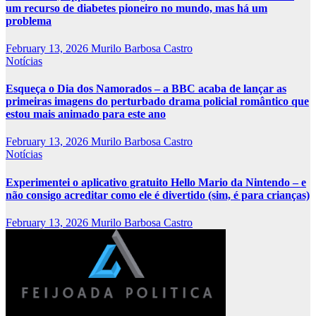
um recurso de diabetes pioneiro no mundo, mas há um
problema
February 13, 2026
Murilo Barbosa Castro
Notícias
Esqueça o Dia dos Namorados – a BBC acaba de lançar as
primeiras imagens do perturbado drama policial romântico que
estou mais animado para este ano
February 13, 2026
Murilo Barbosa Castro
Notícias
Experimentei o aplicativo gratuito Hello Mario da Nintendo – e
não consigo acreditar como ele é divertido (sim, é para crianças)
February 13, 2026
Murilo Barbosa Castro