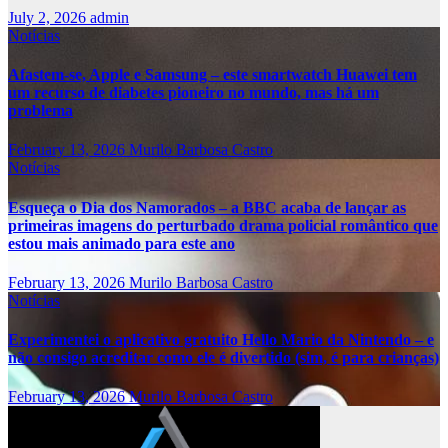
July 2, 2026
admin
Notícias
Afastem-se, Apple e Samsung – este smartwatch Huawei tem
um recurso de diabetes pioneiro no mundo, mas há um
problema
February 13, 2026
Murilo Barbosa Castro
Notícias
Esqueça o Dia dos Namorados – a BBC acaba de lançar as
primeiras imagens do perturbado drama policial romântico que
estou mais animado para este ano
February 13, 2026
Murilo Barbosa Castro
Notícias
Experimentei o aplicativo gratuito Hello Mario da Nintendo – e
não consigo acreditar como ele é divertido (sim, é para crianças)
February 13, 2026
Murilo Barbosa Castro