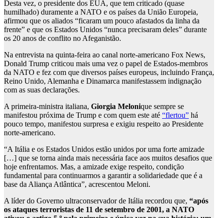
Desta vez, o presidente dos EUA, que tem criticado (quase
humilhado) duramente a NATO e os países da União Europeia,
afirmou que os aliados “ficaram um pouco afastados da linha da
frente” e que os Estados Unidos “nunca precisaram deles” durante
os 20 anos de conflito no Afeganistão.
Na entrevista na quinta-feira ao canal norte-americano Fox News,
Donald Trump criticou mais uma vez o papel de Estados-membros
da NATO e fez com que diversos países europeus, incluindo França,
Reino Unido, Alemanha e Dinamarca manifestassem indignação
com as suas declarações.
A primeira-ministra italiana,
Giorgia Meloni
que sempre se
manifestou próxima de Trump e com quem este até
“flertou”
há
pouco tempo, manifestou surpresa e exigiu respeito ao Presidente
norte-americano.
“A Itália e os Estados Unidos estão unidos por uma forte amizade
[…] que se torna ainda mais necessária face aos muitos desafios que
hoje enfrentamos. Mas, a amizade exige respeito, condição
fundamental para continuarmos a garantir a solidariedade que é a
base da Aliança Atlântica”, acrescentou Meloni.
A líder do Governo ultraconservador de Itália recordou que,
“após
os ataques terroristas de 11 de setembro de 2001, a NATO