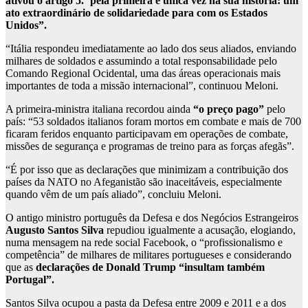
ativou o artigo 5.º pela primeira e única vez na sua história: um
ato extraordinário de solidariedade para com os Estados
Unidos”.
“Itália respondeu imediatamente ao lado dos seus aliados, enviando
milhares de soldados e assumindo a total responsabilidade pelo
Comando Regional Ocidental, uma das áreas operacionais mais
importantes de toda a missão internacional”, continuou Meloni.
A primeira-ministra italiana recordou ainda
“o preço pago”
pelo
país: “53 soldados italianos foram mortos em combate e mais de 700
ficaram feridos enquanto participavam em operações de combate,
missões de segurança e programas de treino para as forças afegãs”.
“É por isso que as declarações que minimizam a contribuição dos
países da NATO no Afeganistão são inaceitáveis, especialmente
quando vêm de um país aliado”, concluiu Meloni.
O antigo ministro português da Defesa e dos Negócios Estrangeiros
Augusto Santos Silva
repudiou igualmente a acusação, elogiando,
numa mensagem na rede social Facebook, o “profissionalismo e
competência” de milhares de militares portugueses e considerando
que as
declarações de Donald Trump “insultam também
Portugal”.
Santos Silva ocupou a pasta da Defesa entre 2009 e 2011 e a dos