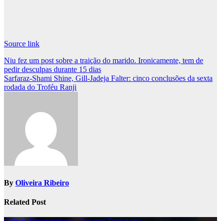
Source link
Post
Niu fez um post sobre a traição do marido. Ironicamente, tem de
pedir desculpas durante 15 dias
navigation
Sarfaraz-Shami Shine, Gill-Jadeja Falter: cinco conclusões da sexta
rodada do Troféu Ranji
By
Oliveira Ribeiro
Related Post