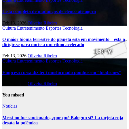
Cultura
Entretenimento
Esportes
Tecnologia
Lista completa de mudanças de elenco até agora
Feb 13, 2026
Oliveira Ribeiro
Cultura
Entretenimento
Esportes
Tecnologia
O maior bioma terrestre do planeta está em movimento – está a
dirigir-se para norte a um ritmo acelerado
Feb 13, 2026
Oliveira Ribeiro
Cultura
Entretenimento
Esportes
Tecnologia
Empresa russa diz ter transformado pombos em “biodrones”
Feb 13, 2026
Oliveira Ribeiro
You missed
Notícias
Messi no fue sancionado, ¿por qué Balogun sí? La tarjeta roja
desata la polémica