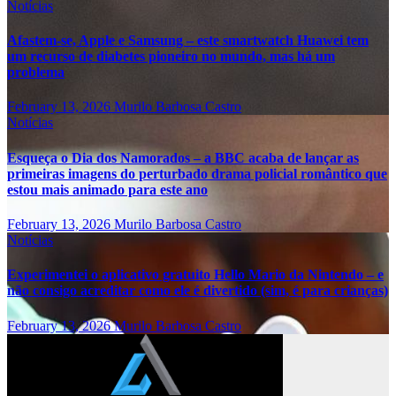
Notícias
Afastem-se, Apple e Samsung – este smartwatch Huawei tem
um recurso de diabetes pioneiro no mundo, mas há um
problema
February 13, 2026
Murilo Barbosa Castro
Notícias
Esqueça o Dia dos Namorados – a BBC acaba de lançar as
primeiras imagens do perturbado drama policial romântico que
estou mais animado para este ano
February 13, 2026
Murilo Barbosa Castro
Notícias
Experimentei o aplicativo gratuito Hello Mario da Nintendo – e
não consigo acreditar como ele é divertido (sim, é para crianças)
February 13, 2026
Murilo Barbosa Castro