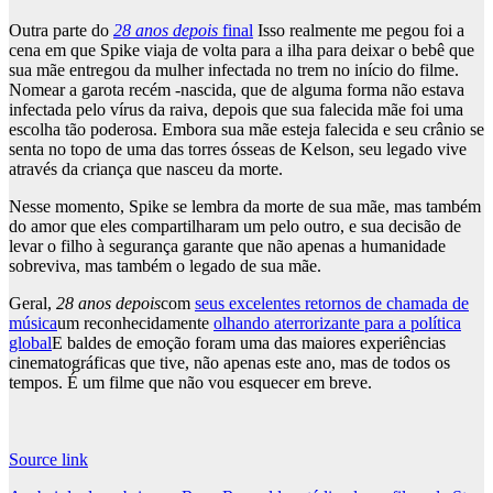
Outra parte do
28 anos depois
final
Isso realmente me pegou foi a
cena em que Spike viaja de volta para a ilha para deixar o bebê que
sua mãe entregou da mulher infectada no trem no início do filme.
Nomear a garota recém -nascida, que de alguma forma não estava
infectada pelo vírus da raiva, depois que sua falecida mãe foi uma
escolha tão poderosa. Embora sua mãe esteja falecida e seu crânio se
senta no topo de uma das torres ósseas de Kelson, seu legado vive
através da criança que nasceu da morte.
Nesse momento, Spike se lembra da morte de sua mãe, mas também
do amor que eles compartilharam um pelo outro, e sua decisão de
levar o filho à segurança garante que não apenas a humanidade
sobreviva, mas também o legado de sua mãe.
Geral,
28 anos depois
com
seus excelentes retornos de chamada de
música
um reconhecidamente
olhando aterrorizante para a política
global
E baldes de emoção foram uma das maiores experiências
cinematográficas que tive, não apenas este ano, mas de todos os
tempos. É um filme que não vou esquecer em breve.
Source link