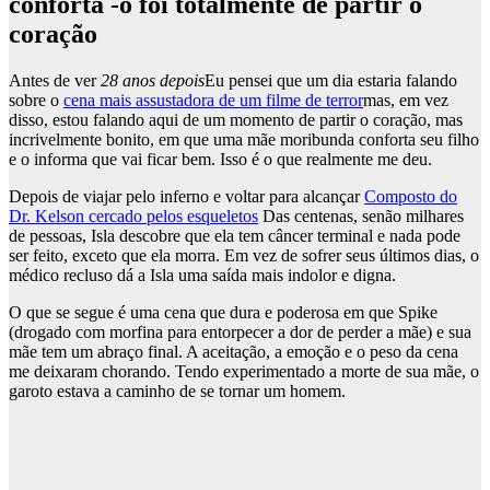
conforta -o foi totalmente de partir o
coração
Antes de ver
28 anos depois
Eu pensei que um dia estaria falando
sobre o
cena mais assustadora de um filme de terror
mas, em vez
disso, estou falando aqui de um momento de partir o coração, mas
incrivelmente bonito, em que uma mãe moribunda conforta seu filho
e o informa que vai ficar bem. Isso é o que realmente me deu.
Depois de viajar pelo inferno e voltar para alcançar
Composto do
Dr. Kelson cercado pelos esqueletos
Das centenas, senão milhares
de pessoas, Isla descobre que ela tem câncer terminal e nada pode
ser feito, exceto que ela morra. Em vez de sofrer seus últimos dias, o
médico recluso dá a Isla uma saída mais indolor e digna.
O que se segue é uma cena que dura e poderosa em que Spike
(drogado com morfina para entorpecer a dor de perder a mãe) e sua
mãe tem um abraço final. A aceitação, a emoção e o peso da cena
me deixaram chorando. Tendo experimentado a morte de sua mãe, o
garoto estava a caminho de se tornar um homem.