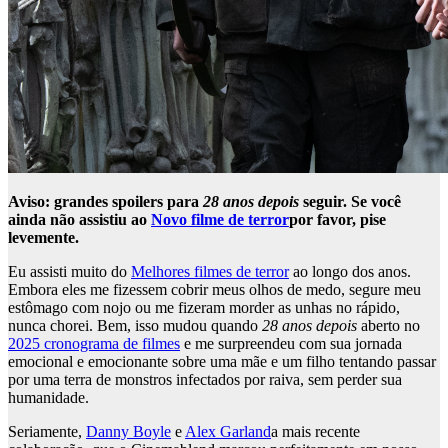
Aviso: grandes spoilers para
28 anos depois
seguir. Se você
ainda não assistiu ao
Novo filme de terror
por favor, pise
levemente.
Eu assisti muito do
Melhores filmes de terror
ao longo dos anos.
Embora eles me fizessem cobrir meus olhos de medo, segure meu
estômago com nojo ou me fizeram morder as unhas no rápido,
nunca chorei. Bem, isso mudou quando
28 anos depois
aberto no
2025 cronograma de filmes
e me surpreendeu com sua jornada
emocional e emocionante sobre uma mãe e um filho tentando passar
por uma terra de monstros infectados por raiva, sem perder sua
humanidade.
Seriamente,
Danny Boyle
e
Alex Garland
a mais recente