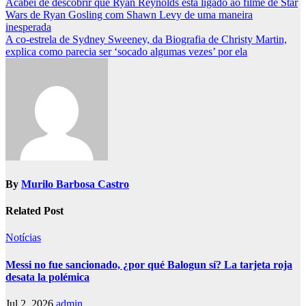
Post
Acabei de descobrir que Ryan Reynolds está ligado ao filme de Star
Wars de Ryan Gosling com Shawn Levy de uma maneira
navigation
inesperada
A co-estrela de Sydney Sweeney, da Biografia de Christy Martin,
explica como parecia ser ‘socado algumas vezes’ por ela
By
Murilo Barbosa Castro
Related Post
Notícias
Messi no fue sancionado, ¿por qué Balogun sí? La tarjeta roja
desata la polémica
Jul 2, 2026
admin