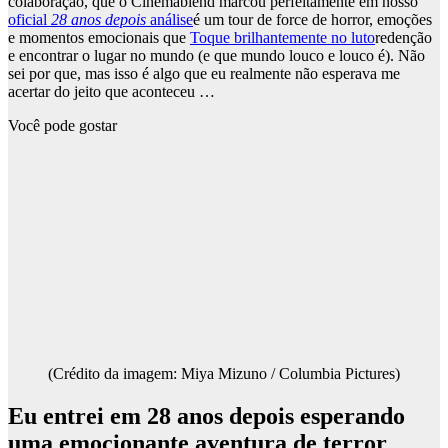
colaboração, que o Cinemablend marcou perfeitamente em nosso
oficial
28 anos depois
análise
é um tour de force de horror, emoções
e momentos emocionais que
Toque brilhantemente no luto
redenção
e encontrar o lugar no mundo (e que mundo louco e louco é). Não
sei por que, mas isso é algo que eu realmente não esperava me
acertar do jeito que aconteceu …
Você pode gostar
(Crédito da imagem: Miya Mizuno / Columbia Pictures)
Eu entrei em 28 anos depois esperando
uma emocionante aventura de terror