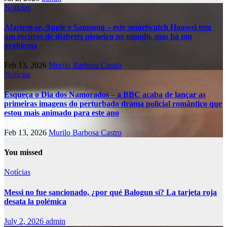
Notícias
Afastem-se, Apple e Samsung – este smartwatch Huawei tem
um recurso de diabetes pioneiro no mundo, mas há um
problema
Feb 13, 2026
Murilo Barbosa Castro
Notícias
Esqueça o Dia dos Namorados – a BBC acaba de lançar as
primeiras imagens do perturbado drama policial romântico que
estou mais animado para este ano
Feb 13, 2026
Murilo Barbosa Castro
You missed
Notícias
Messi no fue sancionado, ¿por qué Balogun sí? La tarjeta roja
desata la polémica
July 2, 2026
admin