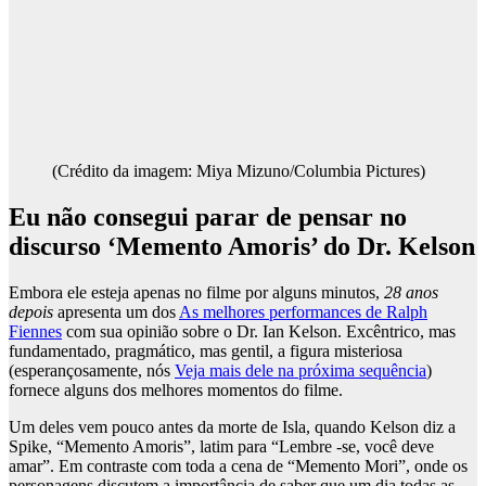
(Crédito da imagem: Miya Mizuno/Columbia Pictures)
Eu não consegui parar de pensar no
discurso ‘Memento Amoris’ do Dr. Kelson
Embora ele esteja apenas no filme por alguns minutos,
28 anos
depois
apresenta um dos
As melhores performances de Ralph
Fiennes
com sua opinião sobre o Dr. Ian Kelson. Excêntrico, mas
fundamentado, pragmático, mas gentil, a figura misteriosa
(esperançosamente, nós
Veja mais dele na próxima sequência
)
fornece alguns dos melhores momentos do filme.
Um deles vem pouco antes da morte de Isla, quando Kelson diz a
Spike, “Memento Amoris”, latim para “Lembre -se, você deve
amar”. Em contraste com toda a cena de “Memento Mori”, onde os
personagens discutem a importância de saber que um dia todas as