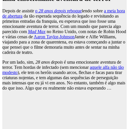
Depois de assistir
o
28 anos depois
reboque
lendo sobre
a meia hora
de abertura
da tão esperada sequência do legado e revisitando as
primeiras entradas da franquia, eu esperava que isso fosse uma
emocionante aventura de terror. Com um mundo que parecia algo
parecido com
Mad Max
no Reino Unido, com notas de Robin Hood
e várias cenas de
Aaron Taylor-Johnson
Jamie e Alfie Williams,
viajando para a zona de quarentena, eu estava começando a juntar o
que pensei que o filme demoraria muito antes de sentar na minha
cadeira de teatro.
Por um lado, sim,
28 anos depois
é uma emocionante aventura de
terror. Tem hordas de infectado (sem mencionar
aquele alfa não tão
modesto
), ele tem os heróis usando arcos, flechas e facas para tirar
criaturas nojentas, e tem algumas das sequências de perseguição
mais intensas que eu já vi em anos. No entanto, também é algo mais
do que isso. Algo que eu realmente não estava esperando …