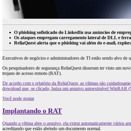
O phishing sofisticado do LinkedIn usa anúncios de emprego
Os ataques empregam carregamento lateral de DLL e ferram
ReliaQuest alerta que o phishing vai além do e-mail, explo
Executivos de negócios e administradores de TI estão sendo alvo de u
Os pesquisadores de segurança ReliaQuest disseram ter visto um no
trojans de acesso remoto (RAT).
De acordo com o relatório da ReliaQuest, as vítimas são cuidadosa
download que, se clicado, baixa um arquivo autoextraível WinRAR (S
Você pode gostar
Implantando o RAT
Quando a vítima abre o arquivo, ela extrai automaticamente vários ar
acreditando que estão abrindo um documento normal.