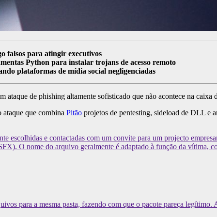
 falsos para atingir executivos
entas Python para instalar trojans de acesso remoto
rando plataformas de mídia social negligenciadas
m ataque de phishing altamente sofisticado que não acontece na caixa 
vo ataque que combina
Pitão
projetos de pentesting, sideload de DLL e a
mente escolhidas e contactadas com um convite para um projecto empr
FX). O nome do arquivo geralmente é adaptado à função da vítima, co
quivos para a mesma pasta, fazendo com que o pacote pareça legítimo. 