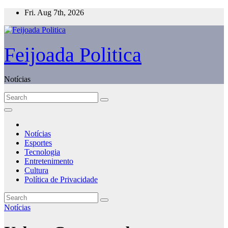
Skip
Fri. Aug 7th, 2026
to
content
Feijoada Politica
Notícias
Notícias
Esportes
Tecnologia
Entretenimento
Cultura
Política de Privacidade
Notícias