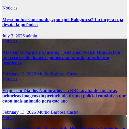
Notícias
Messi no fue sancionado, ¿por qué Balogun sí? La tarjeta roja
desata la polémica
July 2, 2026
admin
Notícias
Afastem-se, Apple e Samsung – este smartwatch Huawei tem
um recurso de diabetes pioneiro no mundo, mas há um
problema
February 13, 2026
Murilo Barbosa Castro
Notícias
Esqueça o Dia dos Namorados – a BBC acaba de lançar as
primeiras imagens do perturbado drama policial romântico que
estou mais animado para este ano
February 13, 2026
Murilo Barbosa Castro
Notícias
Experimentei o aplicativo gratuito Hello Mario da Nintendo – e