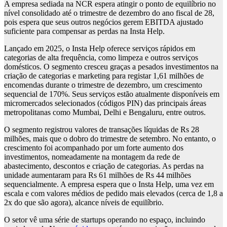
A empresa sediada na NCR espera atingir o ponto de equilíbrio no
nível consolidado até o trimestre de dezembro do ano fiscal de 28,
pois espera que seus outros negócios gerem EBITDA ajustado
suficiente para compensar as perdas na Insta Help.
Lançado em 2025, o Insta Help oferece serviços rápidos em
categorias de alta frequência, como limpeza e outros serviços
domésticos. O segmento cresceu graças a pesados ​​investimentos na
criação de categorias e marketing para registar 1,61 milhões de
encomendas durante o trimestre de dezembro, um crescimento
sequencial de 170%. Seus serviços estão atualmente disponíveis em
micromercados selecionados (códigos PIN) das principais áreas
metropolitanas como Mumbai, Delhi e Bengaluru, entre outros.
O segmento registrou valores de transações líquidas de Rs 28
milhões, mais que o dobro do trimestre de setembro. No entanto, o
crescimento foi acompanhado por um forte aumento dos
investimentos, nomeadamente na montagem da rede de
abastecimento, descontos e criação de categorias. As perdas na
unidade aumentaram para Rs 61 milhões de Rs 44 milhões
sequencialmente. A empresa espera que o Insta Help, uma vez em
escala e com valores médios de pedido mais elevados (cerca de 1,8 a
2x do que são agora), alcance níveis de equilíbrio.
O setor vê uma série de startups operando no espaço, incluindo