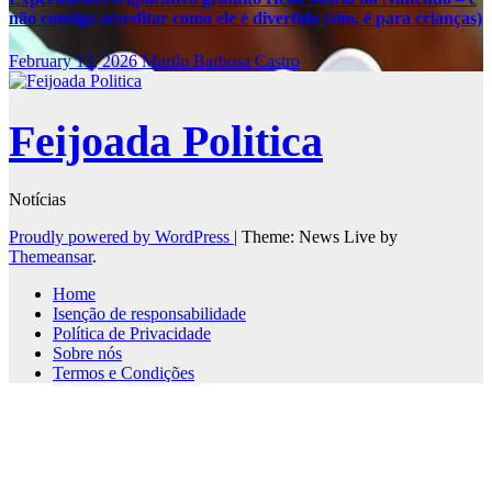
não consigo acreditar como ele é divertido (sim, é para crianças)
February 13, 2026
Murilo Barbosa Castro
Feijoada Politica
Notícias
Proudly powered by WordPress
|
Theme: News Live by
Themeansar
.
Home
Isenção de responsabilidade
Política de Privacidade
Sobre nós
Termos e Condições