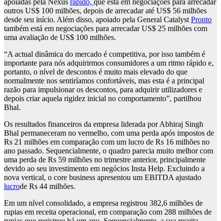
apoiadas pela Nexus
rápido,
que está em negociações para arrecadar
outros US$ 100 milhões, depois de arrecadar até US$ 56 milhões
desde seu início. Além disso, apoiado pela General Catalyst
Pronto
também está em negociações para arrecadar US$ 25 milhões com
uma avaliação de US$ 100 milhões.
“A actual dinâmica do mercado é competitiva, por isso também é
importante para nós adquirirmos consumidores a um ritmo rápido e,
portanto, o nível de descontos é muito mais elevado do que
normalmente nos sentiríamos confortáveis, mas esta é a principal
razão para impulsionar os descontos, para adquirir utilizadores e
depois criar aquela rigidez inicial no comportamento”, partilhou
Bhal.
Os resultados financeiros da empresa liderada por Abhiraj Singh
Bhal permaneceram no vermelho, com uma perda após impostos de
Rs 21 milhões em comparação com um lucro de Rs 16 milhões no
ano passado. Sequencialmente, o quadro parecia muito melhor com
uma perda de Rs 59 milhões no trimestre anterior, principalmente
devido ao seu investimento em negócios Insta Help. Excluindo a
nova vertical, o core business apresentou um EBITDA ajustado
lucro
de Rs 44 milhões.
Em um nível consolidado, a empresa registrou 382,6 milhões de
rupias em receita operacional, em comparação com 288 milhões de
rupias que registrou há um ano. Sequencialmente, a sua receita