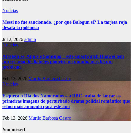
Notícias
Messi no fue sancionado, ¿por qué Balogun sí? La tarjeta roja
desata la polémica
Jul 2, 2026
admin
Notícias
Afastem-se, Apple e Samsung – este smartwatch Huawei tem
um recurso de diabetes pioneiro no mundo, mas há um
problema
Feb 13, 2026
Murilo Barbosa Castro
Notícias
Esqueça o Dia dos Namorados – a BBC acaba de lançar as
primeiras imagens do perturbado drama policial romântico que
estou mais animado para este ano
Feb 13, 2026
Murilo Barbosa Castro
You missed