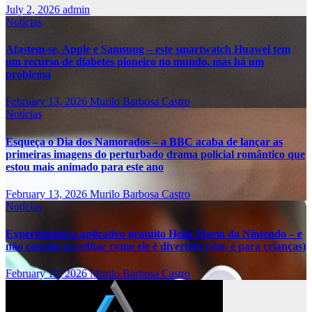
July 2, 2026
admin
Notícias
Afastem-se, Apple e Samsung – este smartwatch Huawei tem
um recurso de diabetes pioneiro no mundo, mas há um
problema
February 13, 2026
Murilo Barbosa Castro
Notícias
Esqueça o Dia dos Namorados – a BBC acaba de lançar as
primeiras imagens do perturbado drama policial romântico que
estou mais animado para este ano
February 13, 2026
Murilo Barbosa Castro
Notícias
Experimentei o aplicativo gratuito Hello Mario da Nintendo – e
não consigo acreditar como ele é divertido (sim, é para crianças)
February 13, 2026
Murilo Barbosa Castro