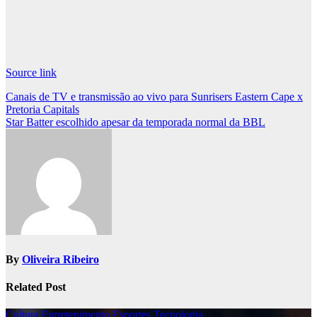
Source link
Post
Canais de TV e transmissão ao vivo para Sunrisers Eastern Cape x
Pretoria Capitals
navigation
Star Batter escolhido apesar da temporada normal da BBL
By
Oliveira Ribeiro
Related Post
Cultura
Entretenimento
Esportes
Tecnologia