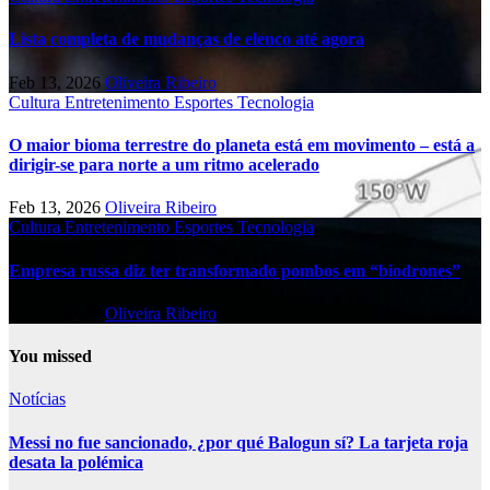
Lista completa de mudanças de elenco até agora
Feb 13, 2026
Oliveira Ribeiro
Cultura
Entretenimento
Esportes
Tecnologia
O maior bioma terrestre do planeta está em movimento – está a
dirigir-se para norte a um ritmo acelerado
Feb 13, 2026
Oliveira Ribeiro
Cultura
Entretenimento
Esportes
Tecnologia
Empresa russa diz ter transformado pombos em “biodrones”
Feb 13, 2026
Oliveira Ribeiro
You missed
Notícias
Messi no fue sancionado, ¿por qué Balogun sí? La tarjeta roja
desata la polémica