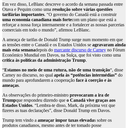
Em vez disso, LeBlanc descreve o acordo da semana passada entre
Otava e Pequim como uma
resolução sobre várias questões
tarifárias importantes
. “O governo do Canadá está a construir
uma economia canadiana mais forte
com um plano que está a
reforçar a nossa força internamente e a fortalecer as nossas parcerias
comerciais em todo o mundo”, afirmou LeBlanc.
A ameaça de tarifas de Donald Trump surge num momento em que
as tensões entre o Canadá e os Estados Unidos se
agravaram ainda
mais esta semana
depois do
marcante discurso de Carney
no Fórum
Económico Mundial em Davos, na Suíça, que foi visto como uma
crítica às políticas da administração Trump
.
“
Estamos no meio de uma rutura, não de uma transição
“, disse
Carney no discurso, no qual
apela às “potências intermédias”
do
mundo para aprofundarem a cooperação
face à coerção e às
ameaças
.
As observações do primeiro-ministro
provocaram a ira de
Trump
que respondeu dizendo que
o Canadá vive graças aos
Estados Unidos
. “Lembra-te disso, Mark, da próxima vez que
fizeres as tuas declarações”, disse Donald Trump em Davos.
Trump tem vindo a
ameaçar impor taxas elevada
s sobre os
produtos canadianos, mesmo antes de ter tomado posse