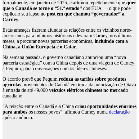
formalmente, em janeiro de 2025, e afirmou repetidamente que
quer
que o Canadá se torne o “51.º estado”
dos EUA — o que pode
explica o seu lapso no
post em que chamou “governador” a
Carney
.
Estas ameaças fizeram afundar as relações entre os vizinhos norte-
americanos para mínimos históricos e levaram Carney, nos últimos
meses, a procurar novas parcerias económicas,
incluindo com a
China, a União Europeia e o Catar
.
Na semana passada, o governo canadiano anunciou uma “nova
parceria estratégica” com a China depois de uma viagem de Carney
a Pequim, para conversações com os líderes chineses.
O acordo prevê que Pequim
reduza as tarifas sobre produtos
agrícolas
provenientes do Canadá em troca da autorização de Otava
à entrada de até 49.000
veículos elétricos chineses no mercad
o
canadiano.
“A relação entre o Canadá e a China
criou oportunidades enormes
para ambos
os nossos povos”, afirmou Carney numa
declaração
após o anúncio.