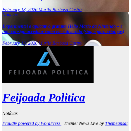
February 13, 2026
Murilo Barbosa Castro
Notícias
Experimentei o aplicativo gratuito Hello Mario da Nintendo – e
não consigo acreditar como ele é divertido (sim, é para crianças)
February 13, 2026
Murilo Barbosa Castro
Feijoada Politica
Notícias
Proudly powered by WordPress
|
Theme: News Live by
Themeansar
.