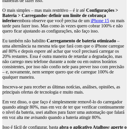
maneiras de fazer isso.
O mais simples – mas mais restritivo – é ir até
Configurações >
Bateria > Carregando
e
definir um limite de cobrança
inferior
embora observe que você precisa de um
iPhone 15
ou mais
tarde para fazer isso. Mas como às vezes quero cobrar 100% e não
quero ficar ajustando as configurações, não faço isso.
Eu também não habilito
Carregamento de bateria otimizado
–
uma alternância na mesma tela que fará com que o iPhone carregue
até 80% e depois espere até achar que você precisará carregar os
20% restantes. Essa é outra maneira de retardar a degradação, mas
não carrego meu telefone durante a noite ou em outros horários
consistentes, por isso não confio nele para prever isso com precisão
– e, novamente, nem sempre quero que ele carregue 100% de
qualquer maneira.
Inscreva-se para receber as últimas notícias, análises, opiniões, as
principais ofertas de tecnologia e muito mais.
Em vez disso, o que faço é simplesmente removê-lo do carregador
quando atingir 80%, mas em vez de ter que verificar continuamente
o nível da bateria, usei atalhos para fazer uma automação que falará
em voz alta me avisando quando a bateria atingir 80%.
Isso é fácil de configurar, basta
abra o aplicativo Atalhos
e
aperte o