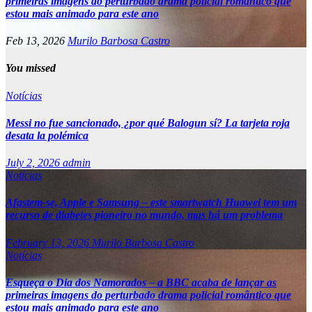
primeiras imagens do perturbado drama policial romântico que
estou mais animado para este ano
Feb 13, 2026
Murilo Barbosa Castro
You missed
Notícias
Messi no fue sancionado, ¿por qué Balogun sí? La tarjeta roja
desata la polémica
July 2, 2026
admin
Notícias
Afastem-se, Apple e Samsung – este smartwatch Huawei tem um
recurso de diabetes pioneiro no mundo, mas há um problema
February 13, 2026
Murilo Barbosa Castro
Notícias
Esqueça o Dia dos Namorados – a BBC acaba de lançar as
primeiras imagens do perturbado drama policial romântico que
estou mais animado para este ano