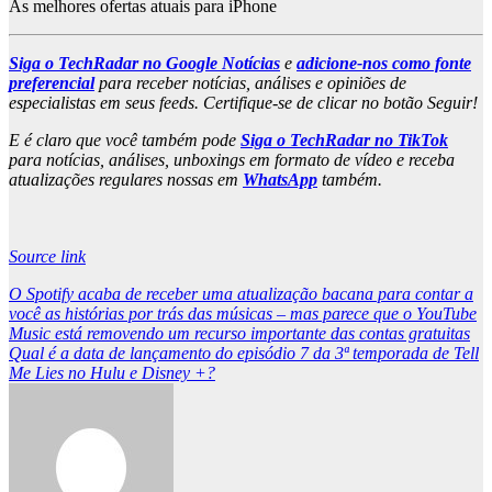
As melhores ofertas atuais para iPhone
Siga o TechRadar no Google Notícias
e
adicione-nos como fonte
preferencial
para receber notícias, análises e opiniões de
especialistas em seus feeds. Certifique-se de clicar no botão Seguir!
E é claro que você também pode
Siga o TechRadar no TikTok
para notícias, análises, unboxings em formato de vídeo e receba
atualizações regulares nossas em
WhatsApp
também.
Source link
Post
O Spotify acaba de receber uma atualização bacana para contar a
você as histórias por trás das músicas – mas parece que o YouTube
navigation
Music está removendo um recurso importante das contas gratuitas
Qual é a data de lançamento do episódio 7 da 3ª temporada de Tell
Me Lies no Hulu e Disney +?