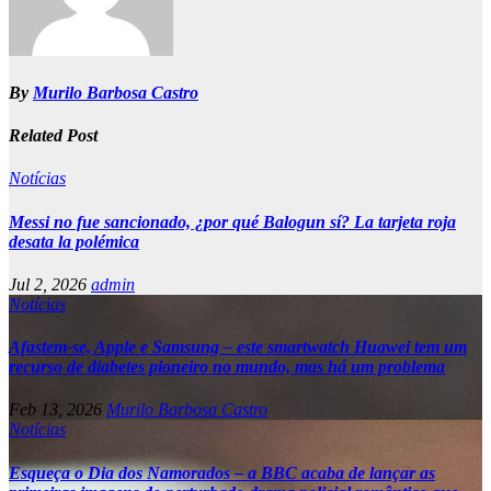
By
Murilo Barbosa Castro
Related Post
Notícias
Messi no fue sancionado, ¿por qué Balogun sí? La tarjeta roja
desata la polémica
Jul 2, 2026
admin
Notícias
Afastem-se, Apple e Samsung – este smartwatch Huawei tem um
recurso de diabetes pioneiro no mundo, mas há um problema
Feb 13, 2026
Murilo Barbosa Castro
Notícias
Esqueça o Dia dos Namorados – a BBC acaba de lançar as