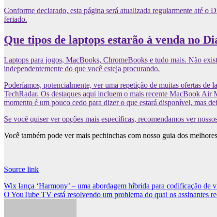
Conforme declarado, esta página será atualizada regularmente até o D
feriado.
Que tipos de laptops estarão à venda no Di
Laptops para jogos, MacBooks, ChromeBooks e tudo mais. Não existe u
independentemente do que você esteja procurando.
Poderíamos, potencialmente, ver uma repetição de muitas ofertas de l
TechRadar. Os destaques aqui incluem o mais recente MacBook Air M
momento é um pouco cedo para dizer o que estará disponível, mas def
Se você quiser ver opções mais específicas, recomendamos ver nossos
Você também pode ver mais pechinchas com nosso guia dos melhore
Source link
Post
Wix lança ‘Harmony’ – uma abordagem híbrida para codificação de vi
O YouTube TV está resolvendo um problema do qual os assinantes rec
navigation