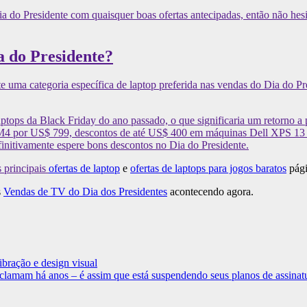
ia do Presidente com quaisquer boas ofertas antecipadas, então não hes
a do Presidente?
ma categoria específica de laptop preferida nas vendas do Dia do Pre
aptops da Black Friday do ano passado, o que significaria um retorno 
4 por US$ 799, descontos de até US$ 400 em máquinas Dell XPS 13 e 
initivamente espere bons descontos no Dia do Presidente.
 principais
ofertas de laptop
e
ofertas de laptops para jogos baratos
pági
s
Vendas de TV do Dia dos Presidentes
acontecendo agora.
bração e design visual
lamam há anos – é assim que está suspendendo seus planos de assinat