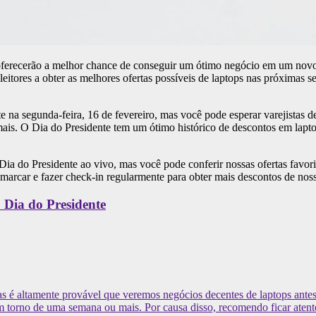
ferecerão a melhor chance de conseguir um ótimo negócio em um novo 
s leitores a obter as melhores ofertas possíveis de laptops nas próxima
e na segunda-feira, 16 de fevereiro, mas você pode esperar varejista
ais. O Dia do Presidente tem um ótimo histórico de descontos em lapto
ia do Presidente ao vivo, mas você pode conferir nossas ofertas favor
marcar e fazer check-in regularmente para obter mais descontos de nossa
 Dia do Presidente
s é altamente provável que veremos negócios decentes de laptops antes d
 torno de uma semana ou mais. Por causa disso, recomendo ficar atento