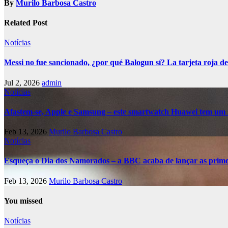
By
Murilo Barbosa Castro
Related Post
Notícias
Messi no fue sancionado, ¿por qué Balogun sí? La tarjeta roja de
Jul 2, 2026
admin
Notícias
Afastem-se, Apple e Samsung – este smartwatch Huawei tem um 
Feb 13, 2026
Murilo Barbosa Castro
Notícias
Esqueça o Dia dos Namorados – a BBC acaba de lançar as primei
Feb 13, 2026
Murilo Barbosa Castro
You missed
Notícias