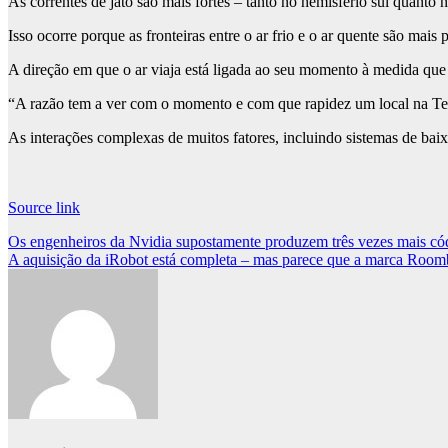
As correntes de jato são mais fortes – tanto no hemisfério sul quanto 
Isso ocorre porque as fronteiras entre o ar frio e o ar quente são m
A direção em que o ar viaja está ligada ao seu momento à medida que 
“A razão tem a ver com o momento e com que rapidez um local na Ter
As interações complexas de muitos fatores, incluindo sistemas de baixa
Source link
Post
Os engenheiros da Nvidia supostamente produzem três vezes mais códi
A aquisição da iRobot está completa – mas parece que a marca Room
navigation