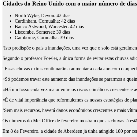
Cidades do Reino Unido com o maior número de dias
North Wyke, Devon: 42 dias
Cardinham, Cornualha: 42 dias
Banco Astwood, Worcester: 42 dias
Liscombe, Somerset: 39 dias
Camborne, Cornualha: 39 dias
‘Isto predispõe o país a inundações, uma vez que o solo está geralmen
Segundo o professor Fowler, a única forma de evitar estas chuvas adic
“Essas chuvas extras continuarão a aumentar a cada ano com o aquecim
«Só podemos travar este aumento das inundações se pararmos a queim
«Há um fosso cada vez maior entre os riscos climáticos crescentes e a
«É de vital importância que reformulemos as nossas estratégias de pl
‘Sem mais recursos, haverá danos económicos crescentes e mais vítim
Os números do Met Office de fevereiro mostram que as chuvas já es
Em 8 de Fevereiro, a cidade de Aberdeen já tinha atingido 180 por ce