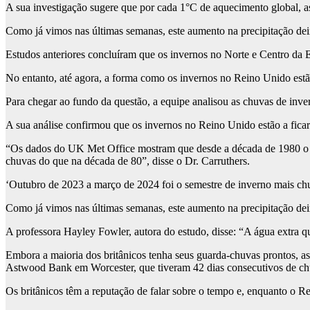
A sua investigação sugere que por cada 1°C de aquecimento global, a
Como já vimos nas últimas semanas, este aumento na precipitação dei
Estudos anteriores concluíram que os invernos no Norte e Centro da E
No entanto, até agora, a forma como os invernos no Reino Unido estão
Para chegar ao fundo da questão, a equipe analisou as chuvas de inv
A sua análise confirmou que os invernos no Reino Unido estão a fica
“Os dados do UK Met Office mostram que desde a década de 1980 o 
chuvas do que na década de 80”, disse o Dr. Carruthers.
‘Outubro de 2023 a março de 2024 foi o semestre de inverno mais chuv
Como já vimos nas últimas semanas, este aumento na precipitação dei
A professora Hayley Fowler, autora do estudo, disse: “A água extra q
Embora a maioria dos britânicos tenha seus guarda-chuvas prontos, a
Astwood Bank em Worcester, que tiveram 42 dias consecutivos de ch
Os britânicos têm a reputação de falar sobre o tempo e, enquanto o Re