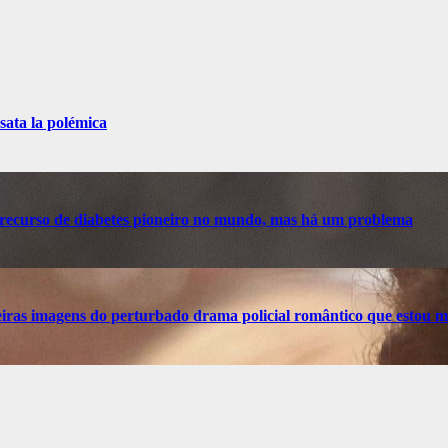
sata la polémica
recurso de diabetes pioneiro no mundo, mas há um problema
ras imagens do perturbado drama policial romântico que estou m