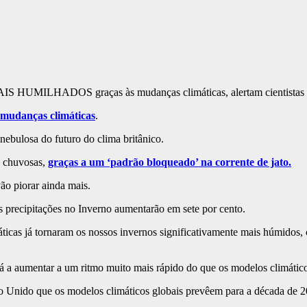
mudanças climáticas
.
ebulosa do futuro do clima britânico.
e chuvosas,
graças a um ‘padrão bloqueado’ na corrente de jato.
ão piorar ainda mais.
s precipitações no Inverno aumentarão em sete por cento.
áticas já tornaram os nossos invernos significativamente mais húmido
tá a aumentar a um ritmo muito mais rápido do que os modelos climátic
ino Unido que os modelos climáticos globais prevêem para a década de 2