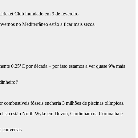
 Cricket Club inundado em 9 de fevereiro
nvernos no Mediterrâneo estão a ficar mais secos.
nte 0,25°C por década – por isso estamos a ver quase 9% mais
dinheiro!’
 combustíveis fósseis encheria 3 milhões de piscinas olímpicas.
 da lista estão North Wyke em Devon, Cardinham na Cornualha e
de conversas