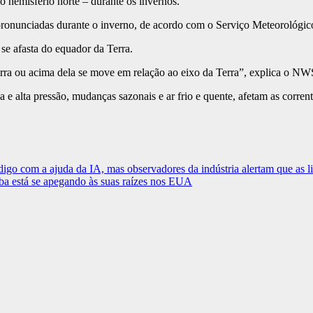
no hemisfério norte – durante os invernos.
ais pronunciadas durante o inverno, de acordo com o Serviço Meteorológ
se afasta do equador da Terra.
ra ou acima dela se move em relação ao eixo da Terra”, explica o NW
 e alta pressão, mudanças sazonais e ar frio e quente, afetam as corrent
go com a ajuda da IA, mas observadores da indústria alertam que as li
ba está se apegando às suas raízes nos EUA