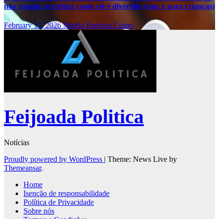
não consigo acreditar como ele é divertido (sim, é para crianças)
February 13, 2026
Murilo Barbosa Castro
Feijoada Politica
Notícias
Proudly powered by WordPress
|
Theme: News Live by
Themeansar
.
Home
Isenção de responsabilidade
Política de Privacidade
Sobre nós