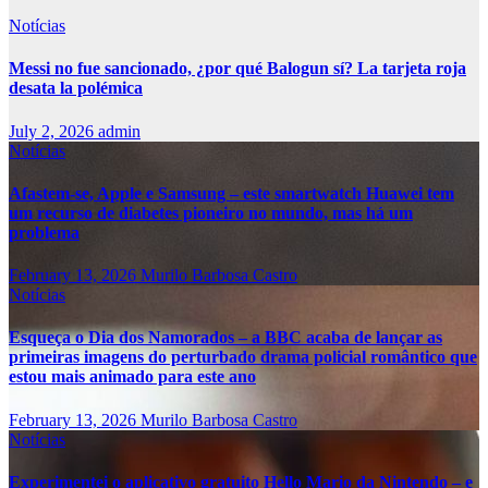
Notícias
Messi no fue sancionado, ¿por qué Balogun sí? La tarjeta roja
desata la polémica
July 2, 2026
admin
Notícias
Afastem-se, Apple e Samsung – este smartwatch Huawei tem
um recurso de diabetes pioneiro no mundo, mas há um
problema
February 13, 2026
Murilo Barbosa Castro
Notícias
Esqueça o Dia dos Namorados – a BBC acaba de lançar as
primeiras imagens do perturbado drama policial romântico que
estou mais animado para este ano
February 13, 2026
Murilo Barbosa Castro
Notícias
Experimentei o aplicativo gratuito Hello Mario da Nintendo – e