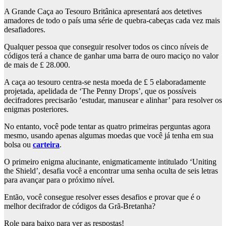
A Grande Caça ao Tesouro Britânica apresentará aos detetives
amadores de todo o país uma série de quebra-cabeças cada vez mais
desafiadores.
Qualquer pessoa que conseguir resolver todos os cinco níveis de
códigos terá a chance de ganhar uma barra de ouro maciço no valor
de mais de £ 28.000.
A caça ao tesouro centra-se nesta moeda de £ 5 elaboradamente
projetada, apelidada de ‘The Penny Drops’, que os possíveis
decifradores precisarão ‘estudar, manusear e alinhar’ para resolver os
enigmas posteriores.
No entanto, você pode tentar as quatro primeiras perguntas agora
mesmo, usando apenas algumas moedas que você já tenha em sua
bolsa ou
carteira
.
O primeiro enigma alucinante, enigmaticamente intitulado ‘Uniting
the Shield’, desafia você a encontrar uma senha oculta de seis letras
para avançar para o próximo nível.
Então, você consegue resolver esses desafios e provar que é o
melhor decifrador de códigos da Grã-Bretanha?
Role para baixo para ver as respostas!