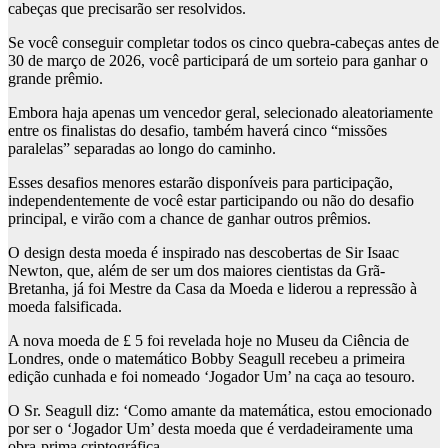
cabeças que precisarão ser resolvidos.
Se você conseguir completar todos os cinco quebra-cabeças antes de
30 de março de 2026, você participará de um sorteio para ganhar o
grande prêmio.
Embora haja apenas um vencedor geral, selecionado aleatoriamente
entre os finalistas do desafio, também haverá cinco “missões
paralelas” separadas ao longo do caminho.
Esses desafios menores estarão disponíveis para participação,
independentemente de você estar participando ou não do desafio
principal, e virão com a chance de ganhar outros prêmios.
O design desta moeda é inspirado nas descobertas de Sir Isaac
Newton, que, além de ser um dos maiores cientistas da Grã-
Bretanha, já foi Mestre da Casa da Moeda e liderou a repressão à
moeda falsificada.
A nova moeda de £ 5 foi revelada hoje no Museu da Ciência de
Londres, onde o matemático Bobby Seagull recebeu a primeira
edição cunhada e foi nomeado ‘Jogador Um’ na caça ao tesouro.
O Sr. Seagull diz: ‘Como amante da matemática, estou emocionado
por ser o ‘Jogador Um’ desta moeda que é verdadeiramente uma
obra-prima criptográfica.