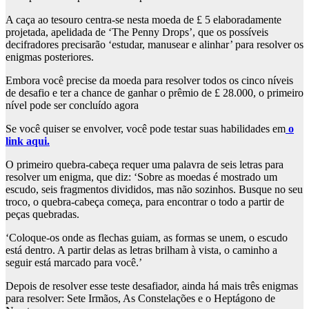
A caça ao tesouro centra-se nesta moeda de £ 5 elaboradamente
projetada, apelidada de ‘The Penny Drops’, que os possíveis
decifradores precisarão ‘estudar, manusear e alinhar’ para resolver os
enigmas posteriores.
Embora você precise da moeda para resolver todos os cinco níveis
de desafio e ter a chance de ganhar o prêmio de £ 28.000, o primeiro
nível pode ser concluído agora
Se você quiser se envolver, você pode testar suas habilidades em
o
link aqui.
O primeiro quebra-cabeça requer uma palavra de seis letras para
resolver um enigma, que diz: ‘Sobre as moedas é mostrado um
escudo, seis fragmentos divididos, mas não sozinhos. Busque no seu
troco, o quebra-cabeça começa, para encontrar o todo a partir de
peças quebradas.
‘Coloque-os onde as flechas guiam, as formas se unem, o escudo
está dentro. A partir delas as letras brilham à vista, o caminho a
seguir está marcado para você.’
Depois de resolver esse teste desafiador, ainda há mais três enigmas
para resolver: Sete Irmãos, As Constelações e o Heptágono de