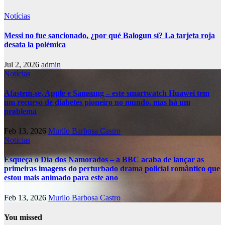
Notícias
Messi no fue sancionado, ¿por qué Balogun sí? La tarjeta roja
desata la polémica
Jul 2, 2026
admin
Notícias
Afastem-se, Apple e Samsung – este smartwatch Huawei tem
um recurso de diabetes pioneiro no mundo, mas há um
problema
Feb 13, 2026
Murilo Barbosa Castro
Notícias
Esqueça o Dia dos Namorados – a BBC acaba de lançar as
primeiras imagens do perturbado drama policial romântico que
estou mais animado para este ano
Feb 13, 2026
Murilo Barbosa Castro
You missed