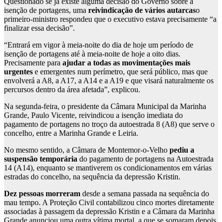
Questionado se já existe alguma decisão do Governo sobre a
isenção de portagens, uma
reivindicação de vários autarcas
o
primeiro-ministro respondeu que o executivo estava precisamente “a
finalizar essa decisão”.
“Entrará em vigor à meia-noite do dia de hoje um período de
isenção de portagens até à meia-noite de hoje a oito dias.
Precisamente para
ajudar a todas as movimentações mais
urgentes
e emergentes num perímetro, que será público, mas que
envolverá a A8, a A17, a A14 e a A19 e que visará naturalmente os
percursos dentro da área afetada”, explicou.
Na segunda-feira, o presidente da Câmara Municipal da Marinha
Grande, Paulo Vicente, reivindicou a isenção imediata do
pagamento de portagens no troço da autoestrada 8 (A8) que serve o
concelho, entre a Marinha Grande e Leiria.
No mesmo sentido, a Câmara de Montemor-o-Velho
pediu a
suspensão temporária
do pagamento de portagens na Autoestrada
14 (A14), enquanto se mantiverem os condicionamentos em várias
estradas do concelho, na sequência da depressão Kristin.
Dez pessoas morreram
desde a semana passada na sequência do
mau tempo. A Proteção Civil contabilizou cinco mortes diretamente
associadas à passagem da depressão Kristin e a Câmara da Marinha
Grande anunciou uma outra vítima mortal, a que se somaram depois