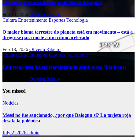
Lista completa de mudanças de elenco até agora
Feb 13, 2026
Oliveira Ribeiro
Cultura
Entretenimento
Esportes
Tecnologia
O maior bioma terrestre do planeta está em movimento – está a
dirigir-se para norte a um ritmo acelerado
Feb 13, 2026
Oliveira Ribeiro
Cultura
Entretenimento
Esportes
Tecnologia
Empresa russa diz ter transformado pombos em “biodrones”
Feb 13, 2026
Oliveira Ribeiro
You missed
Notícias
Messi no fue sancionado, ¿por qué Balogun sí? La tarjeta roja
desata la polémica
July 2, 2026
admin