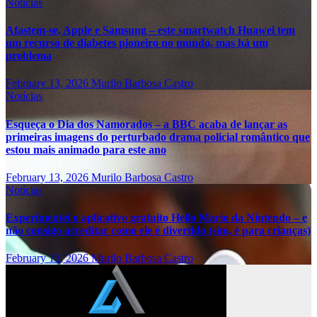
Notícias
Afastem-se, Apple e Samsung – este smartwatch Huawei tem
um recurso de diabetes pioneiro no mundo, mas há um
problema
February 13, 2026
Murilo Barbosa Castro
Notícias
Esqueça o Dia dos Namorados – a BBC acaba de lançar as
primeiras imagens do perturbado drama policial romântico que
estou mais animado para este ano
February 13, 2026
Murilo Barbosa Castro
Notícias
Experimentei o aplicativo gratuito Hello Mario da Nintendo – e
não consigo acreditar como ele é divertido (sim, é para crianças)
February 13, 2026
Murilo Barbosa Castro