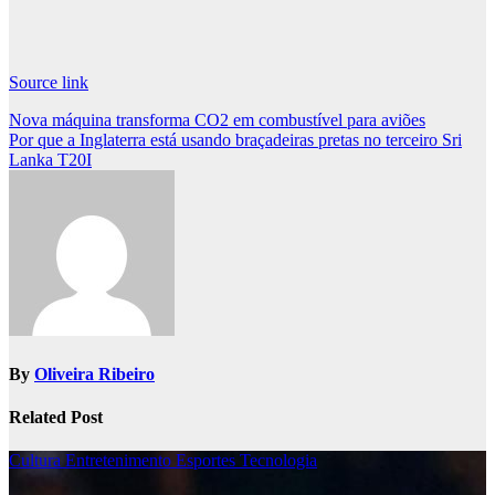
Source link
Post
⁨Nova máquina transforma CO2 em combustível para aviões⁩
Por que a Inglaterra está usando braçadeiras pretas no terceiro Sri
navigation
Lanka T20I
By
Oliveira Ribeiro
Related Post
Cultura
Entretenimento
Esportes
Tecnologia