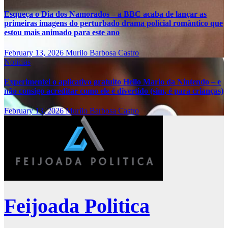
Esqueça o Dia dos Namorados – a BBC acaba de lançar as
primeiras imagens do perturbado drama policial romântico que
estou mais animado para este ano
February 13, 2026
Murilo Barbosa Castro
Notícias
Experimentei o aplicativo gratuito Hello Mario da Nintendo – e
não consigo acreditar como ele é divertido (sim, é para crianças)
February 13, 2026
Murilo Barbosa Castro
Feijoada Politica