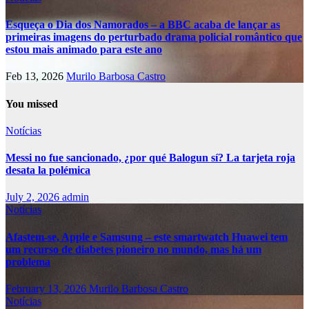
Esqueça o Dia dos Namorados – a BBC acaba de lançar as
primeiras imagens do perturbado drama policial romântico que
estou mais animado para este ano
Feb 13, 2026
Murilo Barbosa Castro
You missed
Notícias
Messi no fue sancionado, ¿por qué Balogun sí? La tarjeta roja
desata la polémica
July 2, 2026
admin
Notícias
Afastem-se, Apple e Samsung – este smartwatch Huawei tem
um recurso de diabetes pioneiro no mundo, mas há um
problema
February 13, 2026
Murilo Barbosa Castro
Notícias