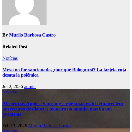
By
Murilo Barbosa Castro
Related Post
Notícias
Messi no fue sancionado, ¿por qué Balogun sí? La tarjeta roja
desata la polémica
Jul 2, 2026
admin
Notícias
Afastem-se, Apple e Samsung – este smartwatch Huawei tem
um recurso de diabetes pioneiro no mundo, mas há um
problema
Feb 13, 2026
Murilo Barbosa Castro
Notícias