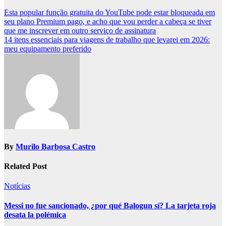
Post
Esta popular função gratuita do YouTube pode estar bloqueada em
seu plano Premium pago, e acho que vou perder a cabeça se tiver
navigation
que me inscrever em outro serviço de assinatura
14 itens essenciais para viagens de trabalho que levarei em 2026:
meu equipamento preferido
By
Murilo Barbosa Castro
Related Post
Notícias
Messi no fue sancionado, ¿por qué Balogun sí? La tarjeta roja
desata la polémica