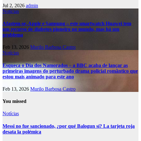
Jul 2, 2026
admin
Notícias
Afastem-se, Apple e Samsung – este smartwatch Huawei tem
um recurso de diabetes pioneiro no mundo, mas há um
problema
Feb 13, 2026
Murilo Barbosa Castro
Notícias
Esqueça o Dia dos Namorados – a BBC acaba de lançar as
primeiras imagens do perturbado drama policial romântico que
estou mais animado para este ano
Feb 13, 2026
Murilo Barbosa Castro
You missed
Notícias
Messi no fue sancionado, ¿por qué Balogun sí? La tarjeta roja
desata la polémica