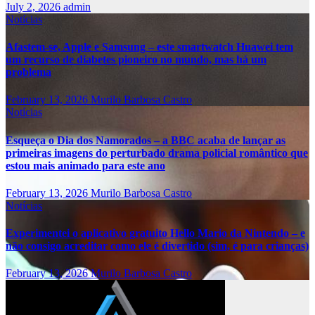
July 2, 2026
admin
Notícias
Afastem-se, Apple e Samsung – este smartwatch Huawei tem
um recurso de diabetes pioneiro no mundo, mas há um
problema
February 13, 2026
Murilo Barbosa Castro
Notícias
Esqueça o Dia dos Namorados – a BBC acaba de lançar as
primeiras imagens do perturbado drama policial romântico que
estou mais animado para este ano
February 13, 2026
Murilo Barbosa Castro
Notícias
Experimentei o aplicativo gratuito Hello Mario da Nintendo – e
não consigo acreditar como ele é divertido (sim, é para crianças)
February 13, 2026
Murilo Barbosa Castro