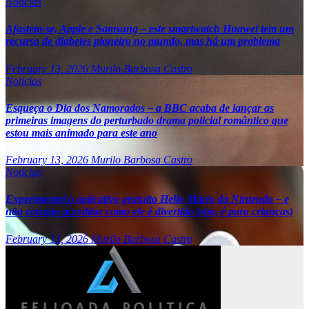
Notícias
Afastem-se, Apple e Samsung – este smartwatch Huawei tem um
recurso de diabetes pioneiro no mundo, mas há um problema
February 13, 2026
Murilo Barbosa Castro
Notícias
Esqueça o Dia dos Namorados – a BBC acaba de lançar as
primeiras imagens do perturbado drama policial romântico que
estou mais animado para este ano
February 13, 2026
Murilo Barbosa Castro
Notícias
Experimentei o aplicativo gratuito Hello Mario da Nintendo – e
não consigo acreditar como ele é divertido (sim, é para crianças)
February 13, 2026
Murilo Barbosa Castro