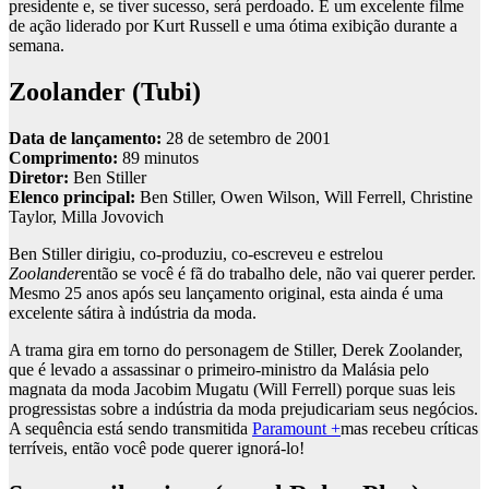
presidente e, se tiver sucesso, será perdoado. É um excelente filme
de ação liderado por Kurt Russell e uma ótima exibição durante a
semana.
Zoolander (Tubi)
Data de lançamento:
28 de setembro de 2001
Comprimento:
89 minutos
Diretor:
Ben Stiller
Elenco principal:
Ben Stiller, Owen Wilson, Will Ferrell, Christine
Taylor, Milla Jovovich
Ben Stiller dirigiu, co-produziu, co-escreveu e estrelou
Zoolander
então se você é fã do trabalho dele, não vai querer perder.
Mesmo 25 anos após seu lançamento original, esta ainda é uma
excelente sátira à indústria da moda.
A trama gira em torno do personagem de Stiller, Derek Zoolander,
que é levado a assassinar o primeiro-ministro da Malásia pelo
magnata da moda Jacobim Mugatu (Will Ferrell) porque suas leis
progressistas sobre a indústria da moda prejudicariam seus negócios.
A sequência está sendo transmitida
Paramount +
mas recebeu críticas
terríveis, então você pode querer ignorá-lo!