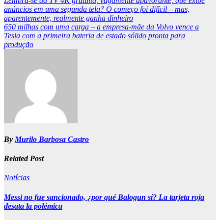
Post
Lembra-se da TV 4K gratuita, vagamente apavorante, que exibe
anúncios em uma segunda tela? O começo foi difícil – mas,
navigation
aparentemente, realmente ganha dinheiro
650 milhas com uma carga – a empresa-mãe da Volvo vence a
Tesla com a primeira bateria de estado sólido pronta para
produção
By
Murilo Barbosa Castro
Related Post
Notícias
Messi no fue sancionado, ¿por qué Balogun sí? La tarjeta roja
desata la polémica