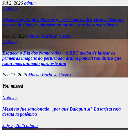
Jul 2, 2026
admin
Notícias
Afastem-se, Apple e Samsung – este smartwatch Huawei tem um
recurso de diabetes pioneiro no mundo, mas há um problema
Feb 13, 2026
Murilo Barbosa Castro
Notícias
Esqueça o Dia dos Namorados – a BBC acaba de lançar as
primeiras imagens do perturbado drama policial romântico que
estou mais animado para este ano
Feb 13, 2026
Murilo Barbosa Castro
You missed
Notícias
Messi no fue sancionado, ¿por qué Balogun sí? La tarjeta roja
desata la polémica
July 2, 2026
admin