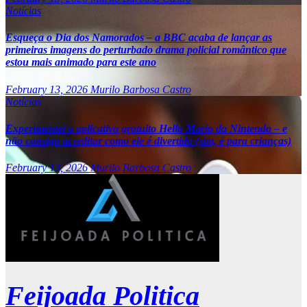
Notícias
Esqueça o Dia dos Namorados – a BBC acaba de lançar as
primeiras imagens do perturbado drama policial romântico que
estou mais animado para este ano
February 13, 2026
Murilo Barbosa Castro
Notícias
Experimentei o aplicativo gratuito Hello Mario da Nintendo – e
não consigo acreditar como ele é divertido (sim, é para crianças)
February 13, 2026
Murilo Barbosa Castro
Feijoada Politica