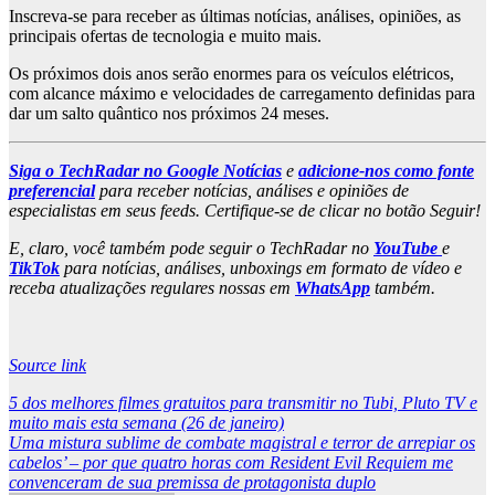
Inscreva-se para receber as últimas notícias, análises, opiniões, as
principais ofertas de tecnologia e muito mais.
Os próximos dois anos serão enormes para os veículos elétricos,
com alcance máximo e velocidades de carregamento definidas para
dar um salto quântico nos próximos 24 meses.
Siga o TechRadar no Google Notícias
e
adicione-nos como fonte
preferencial
para receber notícias, análises e opiniões de
especialistas em seus feeds. Certifique-se de clicar no botão Seguir!
E, claro, você também pode seguir o TechRadar no
YouTube
e
TikTok
para notícias, análises, unboxings em formato de vídeo e
receba atualizações regulares nossas em
WhatsApp
também.
Source link
Post
5 dos melhores filmes gratuitos para transmitir no Tubi, Pluto TV e
muito mais esta semana (26 de janeiro)
navigation
Uma mistura sublime de combate magistral e terror de arrepiar os
cabelos’ – por que quatro horas com Resident Evil Requiem me
convenceram de sua premissa de protagonista duplo