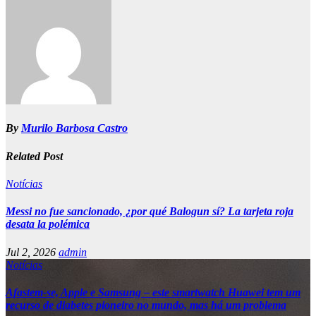
By
Murilo Barbosa Castro
Related Post
Notícias
Messi no fue sancionado, ¿por qué Balogun sí? La tarjeta roja
desata la polémica
Jul 2, 2026
admin
Notícias
Afastem-se, Apple e Samsung – este smartwatch Huawei tem um
recurso de diabetes pioneiro no mundo, mas há um problema