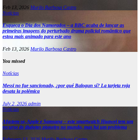
Feb 13, 2026
Murilo Barbosa Castro
Notícias
Esqueça o Dia dos Namorados – a BBC acaba de lançar as
primeiras imagens do perturbado drama policial romântico que
estou mais animado para este ano
Feb 13, 2026
Murilo Barbosa Castro
You missed
Notícias
Messi no fue sancionado, ¿por qué Balogun sí? La tarjeta roja
desata la polémica
July 2, 2026
admin
Notícias
Afastem-se, Apple e Samsung – este smartwatch Huawei tem um
recurso de diabetes pioneiro no mundo, mas há um problema
February 13, 2026
Murilo Barbosa Castro