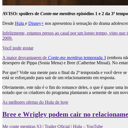
AVISO: spoilers de
Conte-me mentiras
episódios 1 e 2 da 3ª tempo
Desde
Hulu
e
Disney+
nos apresentou à sensação do drama adolesce
Infelizmente, estamos presos ao casal por um longo tempo, visto que t
2009.
Você pode gostar
A maior desvantagem de
Conte-me mentiras
temporada 3
(embora não
desespero de Pippa (Sonia Mena) e Bree (Catherine Missal). No entan
Por que? Volte sua mente para o final da 2ª temporada e você deve s
está se esforçando para sair de um relacionamento em resposta.
Obviamente, este não é o fim do romance deles, o que é quase uma inev
notado que os criadores do programa plantaram a semente de um novo
As melhores ofertas do Hulu de hoje
Bree e Wrigley podem cair no relacioname
Me conte mentiras S3 | Trailer Oficial | Hulu – YouTube