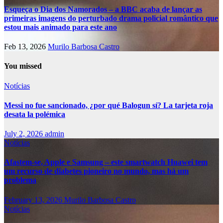
Esqueça o Dia dos Namorados – a BBC acaba de lançar as
primeiras imagens do perturbado drama policial romântico que
estou mais animado para este ano
Feb 13, 2026
Murilo Barbosa Castro
You missed
Notícias
Messi no fue sancionado, ¿por qué Balogun sí? La tarjeta roja
desata la polémica
July 2, 2026
admin
Notícias
Afastem-se, Apple e Samsung – este smartwatch Huawei tem
um recurso de diabetes pioneiro no mundo, mas há um
problema
February 13, 2026
Murilo Barbosa Castro
Notícias