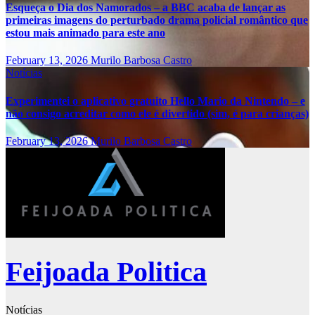
Esqueça o Dia dos Namorados – a BBC acaba de lançar as
primeiras imagens do perturbado drama policial romântico que
estou mais animado para este ano
February 13, 2026
Murilo Barbosa Castro
Notícias
Experimentei o aplicativo gratuito Hello Mario da Nintendo – e
não consigo acreditar como ele é divertido (sim, é para crianças)
February 13, 2026
Murilo Barbosa Castro
Feijoada Politica
Notícias