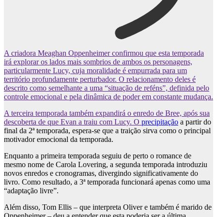
A criadora Meaghan Oppenheimer confirmou que esta temporada
irá explorar os lados mais sombrios de ambos os personagens,
particularmente Lucy, cuja moralidade é empurrada para um
território profundamente perturbador. O relacionamento deles é
descrito como semelhante a uma “situação de reféns”, definida pelo
controle emocional e pela dinâmica de poder em constante mudança.
A terceira temporada também expandirá o enredo de Bree, após sua
descoberta de que Evan a traiu com Lucy. O
precipitação
a partir do
final da 2ª temporada, espera-se que a traição sirva como o principal
motivador emocional da temporada.
Enquanto a primeira temporada seguiu de perto o romance de
mesmo nome de Carola Lovering, a segunda temporada introduziu
novos enredos e cronogramas, divergindo significativamente do
livro. Como resultado, a 3ª temporada funcionará apenas como uma
“adaptação livre”.
Além disso, Tom Ellis – que interpreta Oliver e também é marido de
Oppenheimer – deu a entender que esta poderia ser a última