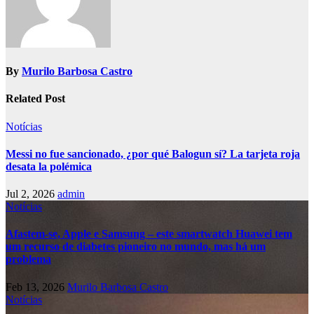
By
Murilo Barbosa Castro
Related Post
Notícias
Messi no fue sancionado, ¿por qué Balogun sí? La tarjeta roja
desata la polémica
Jul 2, 2026
admin
Notícias
Afastem-se, Apple e Samsung – este smartwatch Huawei tem
um recurso de diabetes pioneiro no mundo, mas há um
problema
Feb 13, 2026
Murilo Barbosa Castro
Notícias