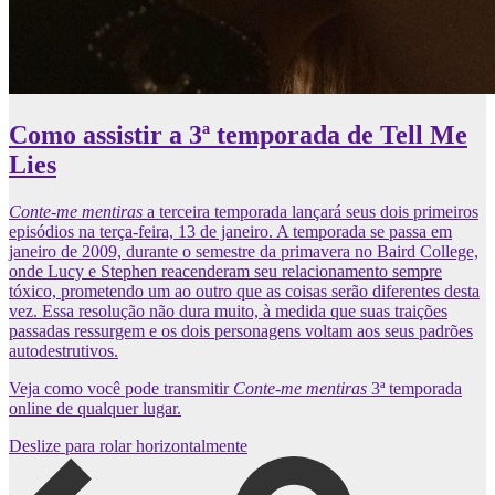
Como assistir a 3ª temporada de Tell Me
Lies
Conte-me mentiras
a terceira temporada lançará seus dois primeiros
episódios na terça-feira, 13 de janeiro. A temporada se passa em
janeiro de 2009, durante o semestre da primavera no Baird College,
onde Lucy e Stephen reacenderam seu relacionamento sempre
tóxico, prometendo um ao outro que as coisas serão diferentes desta
vez. Essa resolução não dura muito, à medida que suas traições
passadas ressurgem e os dois personagens voltam aos seus padrões
autodestrutivos.
Veja como você pode transmitir
Conte-me mentiras
3ª temporada
online de qualquer lugar.
Deslize para rolar horizontalmente