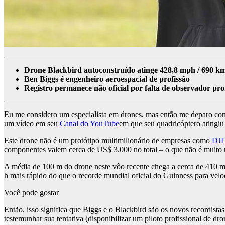
Drone Blackbird autoconstruído atinge 428,8 mph / 690 km/
Ben Biggs é engenheiro aeroespacial de profissão
Registro permanece não oficial por falta de observador prof
Eu me considero um especialista em drones, mas então me deparo co
um vídeo em seu
Canal do YouTube
em que seu quadricóptero atingiu
Este drone não é um protótipo multimilionário de empresas como
DJI
componentes valem cerca de US$ 3.000 no total – o que não é muito
A média de 100 m do drone neste vôo recente chega a cerca de 410 mph
h mais rápido do que o recorde mundial oficial do Guinness para ve
Você pode gostar
Então, isso significa que Biggs e o Blackbird são os novos recordista
testemunhar sua tentativa (disponibilizar um piloto profissional de dr