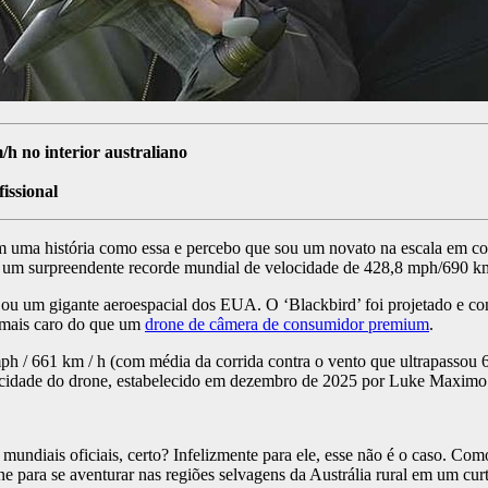
h no interior australiano
issional
m uma história como essa e percebo que sou um novato na escala em c
 um surpreendente recorde mundial de velocidade de 428,8 mph/690 km/h
ou um gigante aeroespacial dos EUA. O ‘Blackbird’ foi projetado e con
 mais caro do que um
drone de câmera de consumidor premium
.
 / 661 km / h (com média da corrida contra o vento que ultrapassou 63
locidade do drone, estabelecido em dezembro de 2025 por Luke Maximo
s mundiais oficiais, certo? Infelizmente para ele, esse não é o caso. C
one para se aventurar nas regiões selvagens da Austrália rural em um cur