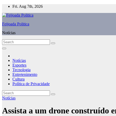
Skip
Fri. Aug 7th, 2026
to
content
Feijoada Politica
Notícias
Notícias
Esportes
Tecnologia
Entretenimento
Cultura
Política de Privacidade
Notícias
Assista a um drone construído 