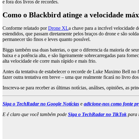
e fora dos livros de recordes.
Como o Blackbird atinge a velocidade má
Conforme relatado por
Drone XL
a chave para a incrível velocidade
estendidos, que passam diretamente pelos braços do drone e são solda
permanecer tão finos e leves quanto possível.
Biggs também usa duas baterias, o que o diferencia da maioria de seus
baixa e a potência alta, e são ligeiramente sobrecarregadas para for
alta velocidade ele corre mais rápido e mais frio.
Antes da tentativa de estabelecer o recorde de Luke Maximo Bell no f
fazer outra tentativa em breve – uma que realmente ficará no livro d
Inscreva-se para receber as últimas notícias, análises, opiniões, as pri
Siga o TechRadar no Google Notícias
e
adicione-nos como fonte pr
E é claro que você também pode
Siga o TechRadar no TikTok
para n