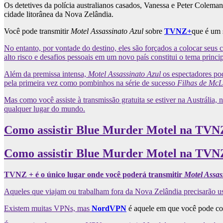
Os detetives da polícia australianos casados, Vanessa e Peter Coleman
cidade litorânea da Nova Zelândia.
Você pode transmitir
Motel Assassinato Azul
sobre
TVNZ+
que é um 
No entanto, por vontade do destino, eles são forçados a colocar seu
alto risco e desafios pessoais em um novo país constitui o tema princi
Além da premissa intensa,
Motel Assassinato Azul
os espectadores pod
pela primeira vez como pombinhos na série de sucesso
Filhas de Mc
Mas como você assiste à transmissão gratuita se estiver na Austráli
qualquer lugar do mundo.
Como assistir Blue Murder Motel na TVN
Como assistir Blue Murder Motel na TVNZ
TVNZ + é o único lugar onde você poderá transmitir
Motel Assas
Aqueles que viajam ou trabalham fora da Nova Zelândia precisarão
Existem muitas VPNs, mas
NordVPN
é aquele em que você pode con