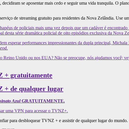
, decidiram se aposentar mais cedo e seguir uma vida tranquila. O plan
serviço de streaming gratuito para residentes da Nova Zelândia. Use u
s chapéus de policiais mais uma vez depois que um cadáver é encontrado
pal desta série dramática policial de oito episódios exclusiva da Nova Ze
em esperar performances impressionantes da dupla principal, Michala 
Leod
.
a, no Reino Unido ou nos EUA? Não se preocupe, nós ajudamos você; ve
Z + gratuitamente
 + de qualquer lugar
sinato Azul
GRATUITAMENTE.
 usar uma VPN para acessar o TVNZ+.
fiar para desbloquear TVNZ + e assistir de qualquer lugar do mundo.