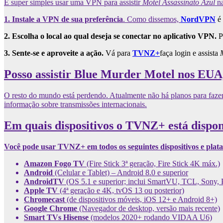
É super simples usar uma VPN para assistir
Motel Assassinato Azul
n
1. Instale a VPN de sua preferência
. Como dissemos,
NordVPN
é 
2. Escolha o local ao qual deseja se conectar no aplicativo VPN.
P
3. Sente-se e aproveite a ação.
Vá para
TVNZ+
faça login e assista
Posso assistir Blue Murder Motel nos EUA
O resto do mundo está perdendo. Atualmente não há planos para faze
informação sobre transmissões internacionais.
Em quais dispositivos o TVNZ+ está dispon
Você pode usar TVNZ+ em todos os seguintes dispositivos e plat
Amazon Fogo TV
(Fire Stick 3ª geração, Fire Stick 4K máx.)
Android
(Celular e Tablet) – Android 8.0 e superior
AndroidTV
(OS 5.1 e superior; inclui SmartVU, TCL, Sony, 
Apple TV
(4ª geração e 4K, tvOS 13 ou posterior)
Chromecast
(de dispositivos móveis, iOS 12+ e Android 8+)
Google Chrome
(Navegador de desktop, versão mais recente)
Smart TVs Hisense
(modelos 2020+ rodando VIDAA U6)