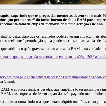
quisa sugerindo que os preços das memórias devem subir mais 40%
alocação permanente” do fornecimento de chips RAM para empre
necimento total de chips de memória de última geração este ano
elatório deixa claro que os resultados poderão ter um impacto mais ab
rio semelhante à perturbação que a pandemia causou nas cadeias de ab
que sublinha o quão grave se tornou a crise da RAM e, na verdade, o 
pera-se que os preços da memória aumentem mais 40% a 50% até o fina
ndo aspirada pelos data centers necessários para impulsionar os cad
na China).
e RAM, e as placas gráficas pesadas, que também são essenciais para i
 RAM, e as empresas de IA em expansão estão pagando muito dinheiro
tá a afastar outras indústrias que tentam adquirir memória, e isto poder