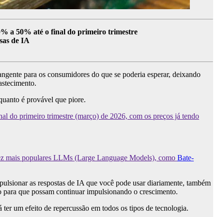
 a 50% até o final do primeiro trimestre
sas de IA
rangente para os consumidores do que se poderia esperar, deixando
astecimento.
quanto é provável que piore.
l do primeiro trimestre (março) de 2026, com os preços já tendo
a vez mais populares LLMs (Large Language Models), como
Bate-
mpulsionar as respostas de IA que você pode usar diariamente, também
 para que possam continuar impulsionando o crescimento.
á ter um efeito de repercussão em todos os tipos de tecnologia.