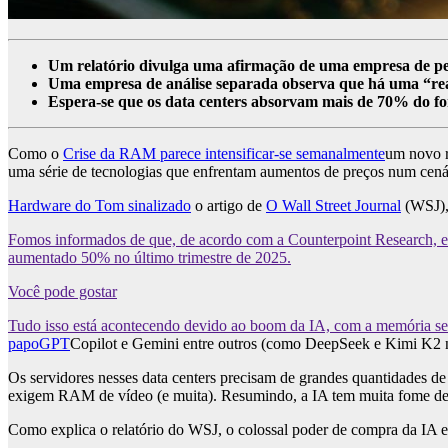
Um relatório divulga uma afirmação de uma empresa de pes
Uma empresa de análise separada observa que há uma “re
Espera-se que os data centers absorvam mais de 70% do for
Como o
Crise da RAM parece intensificar-se semanalmente
um novo r
uma série de tecnologias que enfrentam aumentos de preços num cená
Hardware do Tom sinalizado
o artigo de
O Wall Street Journal
(WSJ), 
Fomos informados de que, de acordo com a Counterpoint Research, es
aumentado 50% no último trimestre de 2025.
Você pode gostar
Tudo isso está acontecendo devido ao boom da IA, com a memória se
papoGPT
Copilot e Gemini entre outros (como DeepSeek e Kimi K2 
Os servidores nesses data centers precisam de grandes quantidades d
exigem RAM de vídeo (e muita). Resumindo, a IA tem muita fome de
Como explica o relatório do WSJ, o colossal poder de compra da IA ​​es