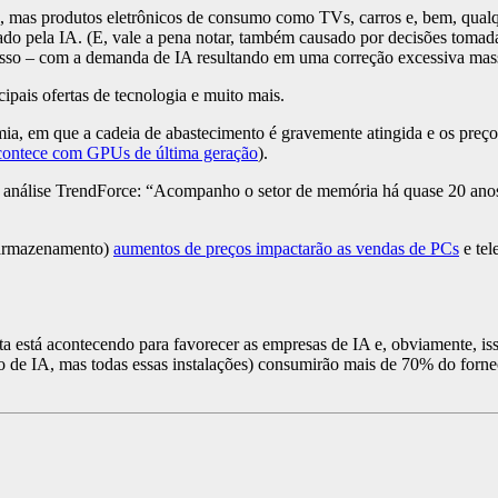
 mas produtos eletrônicos de consumo como TVs, carros e, bem, qualqu
ado pela IA. (E, vale a pena notar, também causado por decisões tomad
 isso – com a demanda de IA resultando em uma correção excessiva mass
ncipais ofertas de tecnologia e muito mais.
emia, em que a cadeia de abastecimento é gravemente atingida e os preço
ontece com GPUs de última geração
).
e análise TrendForce: “Acompanho o setor de memória há quase 20 anos
o armazenamento)
aumentos de preços impactarão as vendas de PCs
e tel
 está acontecendo para favorecer as empresas de IA e, obviamente, iss
o de IA, mas todas essas instalações) consumirão mais de 70% do forne