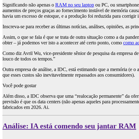
Significando não apenas o
RAM no seu laptop
ou PC, ou smartphone,
aumentos de preços graças ao fornecimento instável de memória caus
havia um excesso de estoque, e a produção foi reduzida para corrigir
Inscreva-se para receber as últimas notícias, análises, opiniões, as pri
Assim, o que se fala é que se trata de outra situação como a da pand
obter – já podemos ver isto a acontecer até certo ponto, como
como ac
Como diz Avril Wu, vice-presidente sênior de pesquisa da empresa d
louco de todos os tempos.”
Outra empresa de análise, a IDC, está estimando que a memória (e 
que esses custos são inevitavelmente repassados ​​aos consumidores).
Você pode gostar
Além disso, a IDC observa que uma “realocação permanente” da oferta
previsão é que os data centers (não apenas aqueles para processament
fabricados em 2026. Ai.
Análise: IA está comendo seu jantar RAM