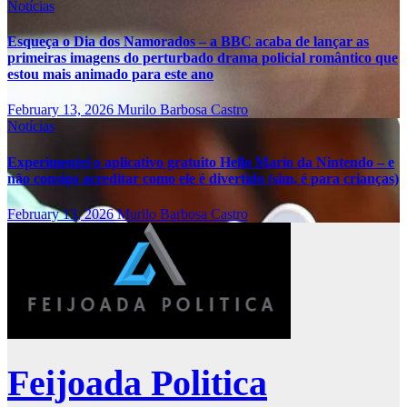
Notícias
Esqueça o Dia dos Namorados – a BBC acaba de lançar as
primeiras imagens do perturbado drama policial romântico que
estou mais animado para este ano
February 13, 2026
Murilo Barbosa Castro
Notícias
Experimentei o aplicativo gratuito Hello Mario da Nintendo – e
não consigo acreditar como ele é divertido (sim, é para crianças)
February 13, 2026
Murilo Barbosa Castro
Feijoada Politica