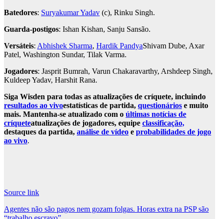
Batedores
:
Suryakumar Yadav
(c), Rinku Singh.
Guarda-postigos
: Ishan Kishan, Sanju Sansão.
Versáteis
:
Abhishek Sharma
,
Hardik Pandya
Shivam Dube, Axar
Patel, Washington Sundar, Tilak Varma.
Jogadores
: Jasprit Bumrah, Varun Chakaravarthy, Arshdeep Singh,
Kuldeep Yadav, Harshit Rana.
Siga Wisden para todas as atualizações de críquete, incluindo
resultados ao vivo
estatísticas de partida,
questionários
e muito
mais. Mantenha-se atualizado com o
últimas notícias de
críquete
atualizações de jogadores, equipe
classificação,
destaques da partida,
análise de vídeo
e
probabilidades de jogo
ao vivo
.
Source link
Post
Agentes não são pagos nem gozam folgas. Horas extra na PSP são
“trabalho escravo”