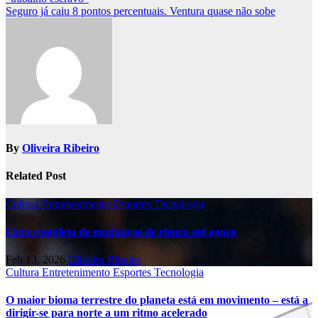
navigation
Seguro já caiu 8 pontos percentuais. Ventura quase não sobe
By
Oliveira Ribeiro
Related Post
Cultura
Entretenimento
Esportes
Tecnologia
Lista completa de mudanças de elenco até agora
Feb 13, 2026
Oliveira Ribeiro
Cultura
Entretenimento
Esportes
Tecnologia
O maior bioma terrestre do planeta está em movimento – está a
dirigir-se para norte a um ritmo acelerado