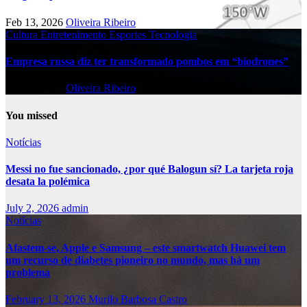
Feb 13, 2026
Oliveira Ribeiro
Cultura
Entretenimento
Esportes
Tecnologia
Empresa russa diz ter transformado pombos em “biodrones”
Feb 13, 2026
Oliveira Ribeiro
You missed
Notícias
Messi no fue sancionado, ¿por qué Balogun sí? La tarjeta roja
desata la polémica
July 2, 2026
admin
Notícias
Afastem-se, Apple e Samsung – este smartwatch Huawei tem
um recurso de diabetes pioneiro no mundo, mas há um
problema
February 13, 2026
Murilo Barbosa Castro