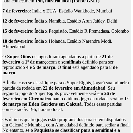
para começar em
19h, horário local (13h30 GMT)
.
7 de fevereiro
: Índia x EUA, Estádio Wankhede, Mumbai
12 de fevereiro
: Índia x Namíbia, Estádio Arun Jaitley, Delhi
15 de fevereiro
: Índia x Paquistão, Estádio R Premadasa, Colombo
18 de fevereiro
: Índia x Holanda, Estádio Narendra Modi,
Ahmedabad
O
Super Oitos
os jogos foram agendados a partir de
21 de
fevereiro a 1º de março
com o
semifinais
definido para ser
reproduzido
4 e 5 de março
. O
final
está agendado para
8 de
março
.
A Índia, caso se classifique para o Super Eights, jogará sua primeira
partida da rodada em
22 de fevereiro em Ahmedabad
. Seu
segundo jogo do Super Eights provavelmente será em
26 de
fevereiro em Chennai
enquanto o último jogo da rodada será no
1º
de março no Eden Gardens em Calcutá
. Todas essas partidas
começarão às 19h, horário local.
Os últimos quatro jogos estão programados para serem disputados
em Calcutá e Mumbai, com Ahmedabad definido para sediar a final.
No entanto,
se o Paquistão se classificar para a semifinal e a