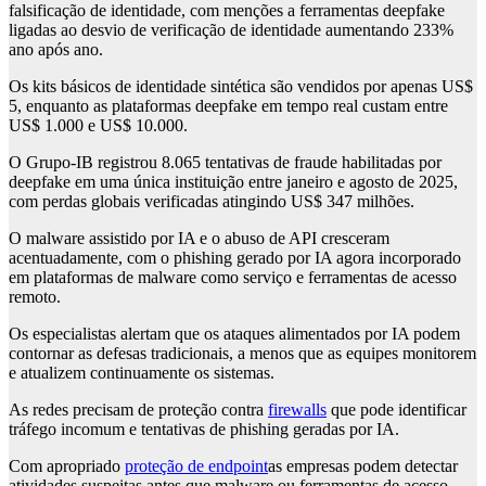
falsificação de identidade, com menções a ferramentas deepfake
ligadas ao desvio de verificação de identidade aumentando 233%
ano após ano.
Os kits básicos de identidade sintética são vendidos por apenas US$
5, enquanto as plataformas deepfake em tempo real custam entre
US$ 1.000 e US$ 10.000.
O Grupo-IB registrou 8.065 tentativas de fraude habilitadas por
deepfake em uma única instituição entre janeiro e agosto de 2025,
com perdas globais verificadas atingindo US$ 347 milhões.
O malware assistido por IA e o abuso de API cresceram
acentuadamente, com o phishing gerado por IA agora incorporado
em plataformas de malware como serviço e ferramentas de acesso
remoto.
Os especialistas alertam que os ataques alimentados por IA podem
contornar as defesas tradicionais, a menos que as equipes monitorem
e atualizem continuamente os sistemas.
As redes precisam de proteção contra
firewalls
que pode identificar
tráfego incomum e tentativas de phishing geradas por IA.
Com apropriado
proteção de endpoint
as empresas podem detectar
atividades suspeitas antes que malware ou ferramentas de acesso