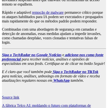
remoto se espalhem.
Rápido e adaptável
remoção de malware
permanece crítico porque
os ataques habilitados para IA podem ser executados e propagados
mais rapidamente do que os métodos padrão podem responder.
Combinadas com uma abordagem de segurança em camadas e
detecção de anomalias, essas medidas ajudam a impedir invasões,
como chamadas deepfake, vozes clonadas e tentativas falsas de
login.
Siga o TechRadar no Google Notícias
e
adicione-nos como fonte
preferencial
para receber notícias, análises e opiniões de
especialistas em seus feeds. Certifique-se de clicar no botão Seguir!
E é claro que você também pode
Siga o TechRadar no TikTok
para notícias, análises, unboxings em formato de vídeo e receba
atualizações regulares nossas em
WhatsApp
também.
Source link
Post
A fábrica Telco AI: moldando o futuro com plataformas de