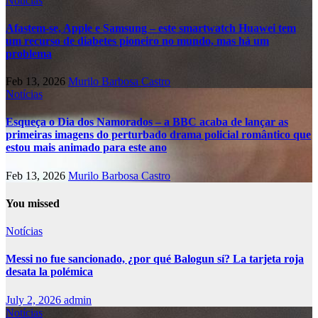
Notícias
Afastem-se, Apple e Samsung – este smartwatch Huawei tem
um recurso de diabetes pioneiro no mundo, mas há um
problema
Feb 13, 2026
Murilo Barbosa Castro
Notícias
Esqueça o Dia dos Namorados – a BBC acaba de lançar as
primeiras imagens do perturbado drama policial romântico que
estou mais animado para este ano
Feb 13, 2026
Murilo Barbosa Castro
You missed
Notícias
Messi no fue sancionado, ¿por qué Balogun sí? La tarjeta roja
desata la polémica
July 2, 2026
admin
Notícias