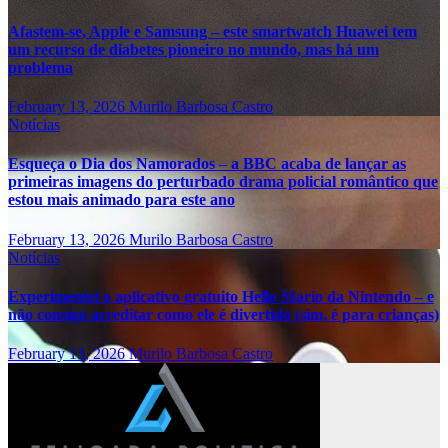
Afastem-se, Apple e Samsung – este smartwatch Huawei tem
um recurso de diabetes pioneiro no mundo, mas há um
problema
February 13, 2026
Murilo Barbosa Castro
Notícias
Esqueça o Dia dos Namorados – a BBC acaba de lançar as
primeiras imagens do perturbado drama policial romântico que
estou mais animado para este ano
February 13, 2026
Murilo Barbosa Castro
Notícias
Experimentei o aplicativo gratuito Hello Mario da Nintendo – e
não consigo acreditar como ele é divertido (sim, é para crianças)
February 13, 2026
Murilo Barbosa Castro