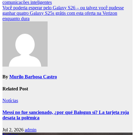
comunicações inteligentes
navigation
Você poderia esperar pelo Galaxy S26 – ou talvez você pudesse
ganhar quatro Galaxy S25s grátis com esta oferta na Verizon
enquanto dura
By
Murilo Barbosa Castro
Related Post
Notícias
Messi no fue sancionado, ¿por qué Balogun sí? La tarjeta roja
desata la polémica
Jul 2, 2026
admin