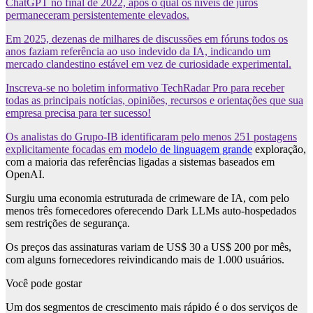
ChatGPT no final de 2022, após o qual os níveis de juros
permaneceram persistentemente elevados.
Em 2025, dezenas de milhares de discussões em fóruns todos os
anos faziam referência ao uso indevido da IA, indicando um
mercado clandestino estável em vez de curiosidade experimental.
Inscreva-se no boletim informativo TechRadar Pro para receber
todas as principais notícias, opiniões, recursos e orientações que sua
empresa precisa para ter sucesso!
Os analistas do Grupo-IB identificaram pelo menos 251 postagens
explicitamente focadas em
modelo de linguagem grande
exploração,
com a maioria das referências ligadas a sistemas baseados em
OpenAI.
Surgiu uma economia estruturada de crimeware de IA, com pelo
menos três fornecedores oferecendo Dark LLMs auto-hospedados
sem restrições de segurança.
Os preços das assinaturas variam de US$ 30 a US$ 200 por mês,
com alguns fornecedores reivindicando mais de 1.000 usuários.
Você pode gostar
Um dos segmentos de crescimento mais rápido é o dos serviços de