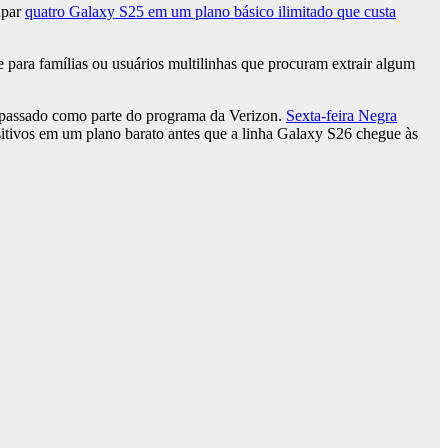
upar
quatro Galaxy S25 em um plano básico ilimitado que custa
e para famílias ou usuários multilinhas que procuram extrair algum
o passado como parte do programa da Verizon.
Sexta-feira Negra
sitivos em um plano barato antes que a linha Galaxy S26 chegue às