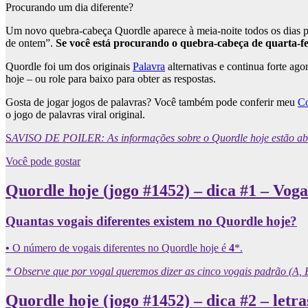
Procurando um dia diferente?
Um novo quebra-cabeça Quordle aparece à meia-noite todos os dias pa
de ontem”.
Se você está procurando o quebra-cabeça de quarta-fe
Quordle foi um dos originais
Palavra
alternativas e continua forte ag
hoje – ou role para baixo para obter as respostas.
Gosta de jogar jogos de palavras? Você também pode conferir meu
C
o jogo de palavras viral original.
S
AVISO DE POILER: As informações sobre o Quordle hoje estão abaix
Você pode gostar
Quordle hoje (jogo #1452) – dica #1 – Voga
Quantas vogais diferentes existem no Quordle hoje?
•
O número de vogais diferentes no Quordle hoje é
4
*.
* Observe que por vogal queremos dizer as cinco vogais padrão (A, 
Quordle hoje (jogo #1452) – dica #2 – letra