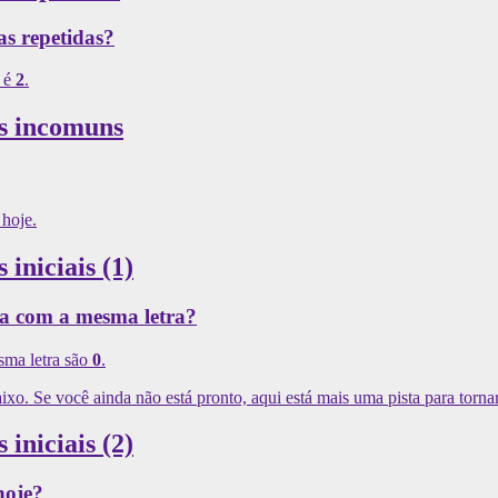
as repetidas?
e é
2
.
as incomuns
 hoje.
 iniciais (1)
a com a mesma letra?
sma letra são
0
.
aixo. Se você ainda não está pronto, aqui está mais uma pista para tornar
 iniciais (2)
hoje?