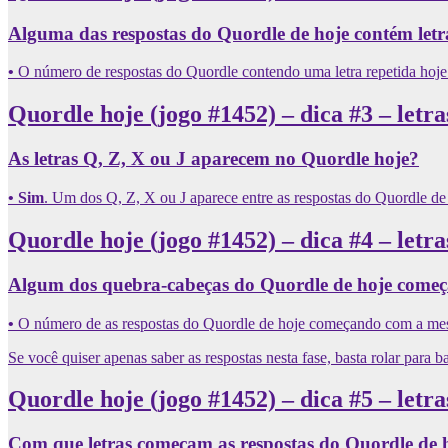
Alguma das respostas do Quordle de hoje contém letr
•
O número de respostas do Quordle contendo uma letra repetida hoj
Quordle hoje (jogo #1452) – dica #3 – letr
As letras Q, Z, X ou J aparecem no Quordle hoje?
• Sim
. Um dos Q, Z, X ou J aparece entre as respostas do Quordle de
Quordle hoje (jogo #1452) – dica #4 – letras
Algum dos quebra-cabeças do Quordle de hoje começ
•
O número de
as respostas do Quordle de hoje começando com a me
Se você quiser apenas saber as respostas nesta fase, basta rolar para b
Quordle hoje (jogo #1452) – dica #5 – letras
Com que letras começam as respostas do Quordle de 