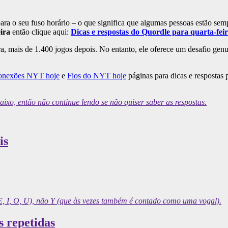
ra o seu fuso horário – o que significa que algumas pessoas estão sem
ira
então clique aqui:
Dicas e respostas do Quordle para quarta-feir
ora, mais de 1.400 jogos depois. No entanto, ele oferece um desafio gen
onexões NYT hoje
e
Fios do NYT hoje
páginas para dicas e respostas
o, então não continue lendo se não quiser saber as respostas.
is
E, I, O, U), não Y (que às vezes também é contado como uma vogal).
s repetidas