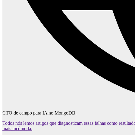
CTO de campo para IA no MongoDB.
Todos nós lemos artigos que diagnosticam essas falhas como resultado
mais incómoda.